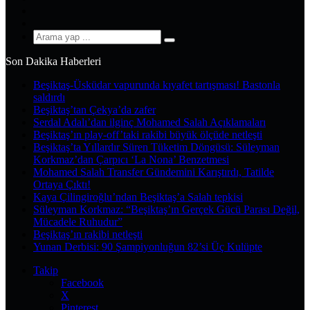
YouTube
Instagram
Arama
yap
Son Dakika Haberleri
...
Beşiktaş-Üsküdar vapurunda kıyafet tartışması! Bastonla
saldırdı
Beşiktaş’tan Çekya’da zafer
Serdal Adalı’dan ilginç Mohamed Salah Açıklamaları
Beşiktaş’ın play-off’taki rakibi büyük ölçüde netleşti
Beşiktaş’ta Yıllardır Süren Tüketim Döngüsü: Süleyman
Korkmaz’dan Çarpıcı ‘La Nona’ Benzetmesi
Mohamed Salah Transfer Gündemini Karıştırdı, Tatilde
Ortaya Çıktı!
Kaya Çilingiroğlu’ndan Beşiktaş’a Salah tepkisi
Süleyman Korkmaz: “Beşiktaş’ın Gerçek Gücü Parası Değil,
Mücadele Ruhudur”
Beşiktaş’ın rakibi netleşti
Yunan Derbisi: 90 Şampiyonluğun 82’si Üç Kulüpte
Takip
Facebook
X
Pinterest