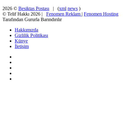
2026 ©
Besiktas Postası
| (
xml
news
)
© Telif Hakkı 2026 |
Fenomen Reklam
|
Fenomen Hosting
Tarafından Gururla Barındırılır
Hakkımızda
Gizlilik Politikası
Künye
İletişim
Facebook
X
Pinterest
YouTube
Instagram
Facebook
X
WhatsApp
Telegram
Viber
Başa
dön
tuşu