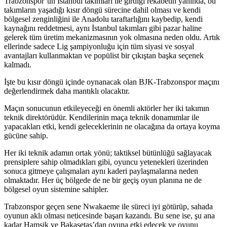
Trabzonspor’un İstanbul takımları ile girdiği rekabetin yanında, bu
takımların yaşadığı kısır döngü sürecine dahil olması ve kendi
bölgesel zenginliğini ile Anadolu taraftarlığını kaybedip, kendi
kaynağını reddetmesi, aynı İstanbul takımları gibi pazar haline
gelerek tüm üretim mekanizmasının yok olmasına neden oldu. Artık
ellerinde sadece Lig şampiyonluğu için tüm siyasi ve sosyal
avantajları kullanmaktan ve popülist bir çıkıştan başka seçenek
kalmadı.
İşte bu kısır döngü içinde oynanacak olan BJK-Trabzonspor maçını
değerlendirmek daha mantıklı olacaktır.
Maçın sonucunun etkileyeceği en önemli aktörler her iki takımın
teknik direktörüdür. Kendilerinin maça teknik donamımlar ile
yapacakları etki, kendi geleceklerinin ne olacağına da ortaya koyma
gücüne sahip.
Her iki teknik adamın ortak yönü; taktiksel bütünlüğü sağlayacak
prensiplere sahip olmadıkları gibi, oyuncu yetenekleri üzerinden
sonuca gitmeye çalışmaları aynı kaderi paylaşmalarına neden
olmaktadır. Her üç bölgede de ne bir geçiş oyun planına ne de
bölgesel oyun sistemine sahipler.
Trabzonspor geçen sene Nwakaeme ile süreci iyi götürüp, sahada
oyunun aklı olması neticesinde başarı kazandı. Bu sene ise, şu ana
kadar Hamsik ve Bakasetas’dan oyuna etki edecek ve oyunu