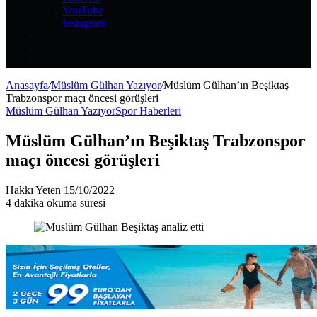
YouTube
Instagram
Kayıt
Ol
Rastgele
Makale
Kenar
Bölmesi
Anasayfa
/
Müslüm Gülhan Yazıyor
/
Müslüm Gülhan’ın Beşiktaş
Trabzonspor maçı öncesi görüşleri
Müslüm Gülhan Yazıyor
Spor Haberleri
Müslüm Gülhan’ın Beşiktaş Trabzonspor
maçı öncesi görüşleri
Bir
Hakkı Yeten
15/10/2022
e-
4 dakika okuma süresi
posta
göndermek