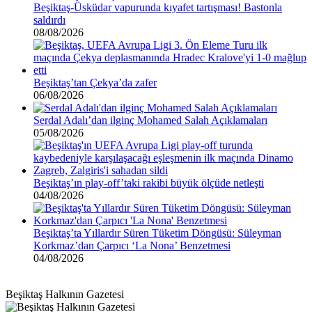
Beşiktaş-Üsküdar vapurunda kıyafet tartışması! Bastonla
saldırdı
08/08/2026
Beşiktaş’tan Çekya’da zafer
06/08/2026
Serdal Adalı’dan ilginç Mohamed Salah Açıklamaları
05/08/2026
Beşiktaş’ın play-off’taki rakibi büyük ölçüde netleşti
04/08/2026
Beşiktaş’ta Yıllardır Süren Tüketim Döngüsü: Süleyman
Korkmaz’dan Çarpıcı ‘La Nona’ Benzetmesi
04/08/2026
Beşiktaş Halkının Gazetesi