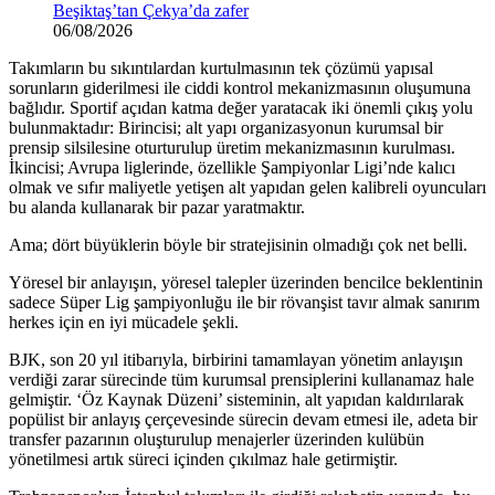
Beşiktaş’tan Çekya’da zafer
06/08/2026
Takımların bu sıkıntılardan kurtulmasının tek çözümü yapısal
sorunların giderilmesi ile ciddi kontrol mekanizmasının oluşumuna
bağlıdır. Sportif açıdan katma değer yaratacak iki önemli çıkış yolu
bulunmaktadır: Birincisi; alt yapı organizasyonun kurumsal bir
prensip silsilesine oturturulup üretim mekanizmasının kurulması.
İkincisi; Avrupa liglerinde, özellikle Şampiyonlar Ligi’nde kalıcı
olmak ve sıfır maliyetle yetişen alt yapıdan gelen kalibreli oyuncuları
bu alanda kullanarak bir pazar yaratmaktır.
Ama; dört büyüklerin böyle bir stratejisinin olmadığı çok net belli.
Yöresel bir anlayışın, yöresel talepler üzerinden bencilce beklentinin
sadece Süper Lig şampiyonluğu ile bir rövanşist tavır almak sanırım
herkes için en iyi mücadele şekli.
BJK, son 20 yıl itibarıyla, birbirini tamamlayan yönetim anlayışın
verdiği zarar sürecinde tüm kurumsal prensiplerini kullanamaz hale
gelmiştir. ‘Öz Kaynak Düzeni’ sisteminin, alt yapıdan kaldırılarak
popülist bir anlayış çerçevesinde sürecin devam etmesi ile, adeta bir
transfer pazarının oluşturulup menajerler üzerinden kulübün
yönetilmesi artık süreci içinden çıkılmaz hale getirmiştir.