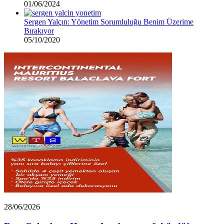
01/06/2024
Sergen Yalçın: Yönetim Sorumluluğu Benim Üzerime
Bırakıyor
05/10/2020
Rıza
28/06/2026
Çalımbay,