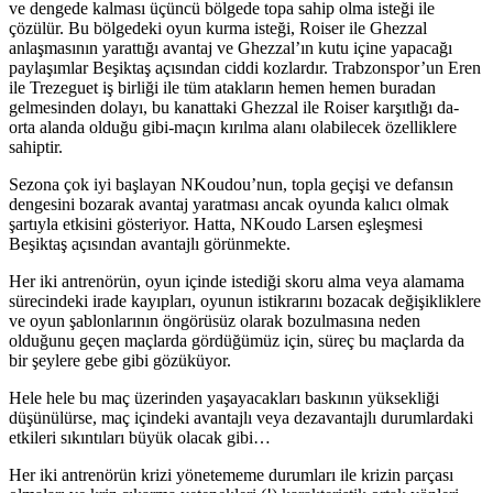
ve dengede kalması üçüncü bölgede topa sahip olma isteği ile
çözülür. Bu bölgedeki oyun kurma isteği, Roiser ile Ghezzal
anlaşmasının yarattığı avantaj ve Ghezzal’ın kutu içine yapacağı
paylaşımlar Beşiktaş açısından ciddi kozlardır. Trabzonspor’un Eren
ile Trezeguet iş birliği ile tüm atakların hemen hemen buradan
gelmesinden dolayı, bu kanattaki Ghezzal ile Roiser karşıtlığı da-
orta alanda olduğu gibi-maçın kırılma alanı olabilecek özelliklere
sahiptir.
Sezona çok iyi başlayan NKoudou’nun, topla geçişi ve defansın
dengesini bozarak avantaj yaratması ancak oyunda kalıcı olmak
şartıyla etkisini gösteriyor. Hatta, NKoudo Larsen eşleşmesi
Beşiktaş açısından avantajlı görünmekte.
Her iki antrenörün, oyun içinde istediği skoru alma veya alamama
sürecindeki irade kayıpları, oyunun istikrarını bozacak değişikliklere
ve oyun şablonlarının öngörüsüz olarak bozulmasına neden
olduğunu geçen maçlarda gördüğümüz için, süreç bu maçlarda da
bir şeylere gebe gibi gözüküyor.
Hele hele bu maç üzerinden yaşayacakları baskının yüksekliği
düşünülürse, maç içindeki avantajlı veya dezavantajlı durumlardaki
etkileri sıkıntıları büyük olacak gibi…
Her iki antrenörün krizi yönetememe durumları ile krizin parçası