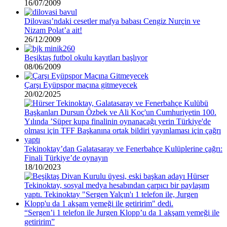
16/07/2009
Dilovası’ndaki cesetler mafya babası Cengiz Nurçin ve
Nizam Polat’a ait!
26/12/2009
Beşiktaş futbol okulu kayıtları başlıyor
08/06/2009
Çarşı Eyüpspor maçına gitmeyecek
20/02/2025
Tekinoktay’dan Galatasaray ve Fenerbahçe Kulüplerine çağrı:
Finali Türkiye’de oynayın
18/10/2023
“Sergen’i 1 telefon ile Jurgen Klopp’u da 1 akşam yemeği ile
getiririm”