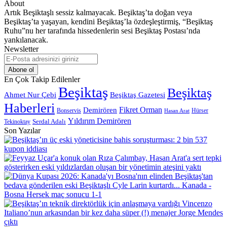
About
Artık Beşiktaşlı sessiz kalmayacak. Beşiktaş’ta doğan veya
Beşiktaş’ta yaşayan, kendini Beşiktaş’la özdeşleştirmiş, “Beşiktaş
Ruhu”nu her tarafında hissedenlerin sesi Beşiktaş Postası’nda
yankılanacak.
Newsletter
E-
Posta
adresinizi
En Çok Takip Edilenler
giriniz
Beşiktaş
Beşiktaş
Beşiktaş Gazetesi
Ahmet Nur Çebi
Haberleri
Demirören
Fikret Orman
Bonservis
Hürser
Hasan Arat
Yıldırım Demirören
Serdal Adalı
Tekinoktay
Son Yazılar