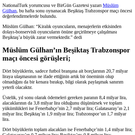
NationalTurk yorumcusu ve BirGün Gazetesi yazarı
Müslüm
Gülhan
, bu hafta sonu oynanacak Beşiktaş Trabzonspor maçı öncesi
değerlendirmelerde bulundu.
Müslüm Gülhan: “Kiralık oyuncuların, menajerlerin etkisinden
dolayı-bonservisli oyuncuların önüne geçirilmeye çalışılması
Beşiktaş’a büyük zarar vermektedir.” dedi
Müslüm Gülhan’ın Beşiktaş Trabzonspor
maçı öncesi görüşleri;
Dört büyüklerin, sadece futbol branşına ait borçlarının 20,7 milyar
liraya ulaşmasının ne ifade ettiğinin artık bir öneminin olup
olmadığını da bir kenara bırakıp, bilgi olarak paylaşmak sanırım
yeterli olacaktır.
Üstelik, yıl sonu olarak ödemeleri gereken paranın 8,4 milyar lira,
alacaklarının da 3,8 milyar lira olduğunu düşünürsek ve toplam
yükümlükleri ise Fenerbahçe’nin 2,7 milyar lira; Galatasaray’ın 2,1
milyar lira; Beşiktaş’ın 1,9 milyar lira; Trabzonspor’un 1,7 milyar
lira.
Dört büyüklerin toplam alacakları ise Fenerbahçe’nin 1,4 milyar lira;
Galatasaray’ın 0,7 milyar lira; Beşiktaş’ın; 0,8 milyar lira;