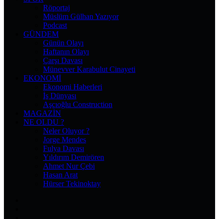
Röportaj
Müslüm Gülhan Yazıyor
Podcast
GÜNDEM
Günün Olayı
Haftanın Olayı
Çarşı Davası
Münevver Karabulut Cinayeti
EKONOMI
Ekonomi Haberleri
İş Dünyası
Aşçıoğlu Construction
MAGAZIN
NE OLDU ?
Neler Oluyor ?
Jorge Mendes
Fulya Davası
Yıldırım Demirören
Ahmet Nur Çebi
Hasan Arat
Hürser Tekinoktay
Facebook
X
Pinterest