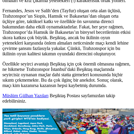
olmaları ve kriz çıkarma yetenekleri (!) karakteristik ortak yönleri.
Fernandes, Jesos ve Salih’den (Tayfur) oluşan orta alan üçlüsü,
Trabzonspor’un Siopis, Hamsik ve Bakasetas’dan oluşan orta
üçlüye göre, taktiksel katkı ve özellikle ön savunma direnci
bakımından daha etkili oynamaktadırlar. Fakat, her şeye rağmen,
Trabzonspor’da Hamsik ile Bakasetas’ın bireysel becerilerinin etkisi
skora katkısı çok büyük. Beşiktaş, ancak bu ikilinin oyun
yetenekleri karşısında önlem almaları neticesinde maçı kendi lehine
çevirme şansını fazlasıyla yakalar. Çünkü, Trabzonspor için bu
ikilinin oyun kalitesi takımın oyundaki direncini oluşturuyor.
Özellikle seyirci avantajı Beşiktaş için çok önemli olmasına rağmen,
ne hikmetse Trabzonspor İstanbul’daki Beşiktaş maçlarında
seyircisiz oynanan maçlar dahi statta girmeleri konusunda hiçbir
sıkıntı çekmemekte. Bu da çok ilginç bir anekdot. Sonuç olarak,
maçı kim kazanırsa kazansın hepsi kaybetmiş durumda.
Müslüm Gülhan Yazıları
Beşiktaş Postası sayfamızdan takip
edebilirsiniz.