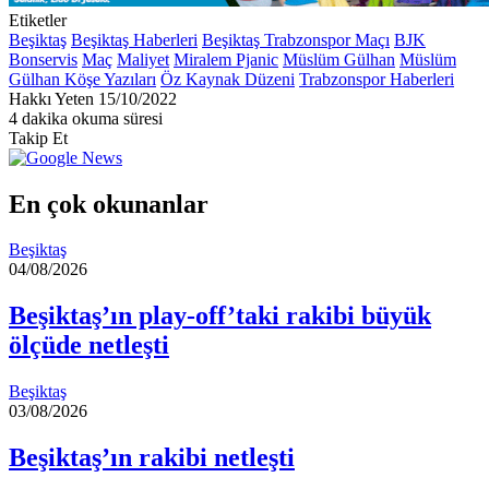
Etiketler
Beşiktaş
Beşiktaş Haberleri
Beşiktaş Trabzonspor Maçı
BJK
Bonservis
Maç
Maliyet
Miralem Pjanic
Müslüm Gülhan
Müslüm
Gülhan Köşe Yazıları
Öz Kaynak Düzeni
Trabzonspor Haberleri
Bir
Hakkı Yeten
15/10/2022
e-
4 dakika okuma süresi
posta
Takip Et
göndermek
En çok okunanlar
Beşiktaş
04/08/2026
Beşiktaş’ın play-off’taki rakibi büyük
ölçüde netleşti
Beşiktaş
03/08/2026
Beşiktaş’ın rakibi netleşti