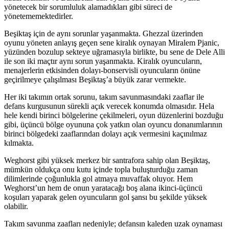
yönetecek bir sorumluluk alamadıkları gibi süreci de
yönetememektedirler.
Beşiktaş için de aynı sorunlar yaşanmakta. Ghezzal üzerinden
oyunu yöneten anlayış geçen sene kiralık oynayan Miralem Pjanic,
yüzünden bozulup sekteye uğramasıyla birlikte, bu sene de Dele Alli
ile son iki maçtır aynı sorun yaşanmakta. Kiralık oyuncuların,
menajerlerin etkisinden dolayı-bonservisli oyuncuların önüne
geçirilmeye çalışılması Beşiktaş’a büyük zarar vermekte.
Her iki takımın ortak sorunu, takım savunmasındaki zaaflar ile
defans kurgusunun sürekli açık verecek konumda olmasıdır. Hela
hele kendi birinci bölgelerine çekilmeleri, oyun düzenlerini bozduğu
gibi, üçüncü bölge oyununa çok yatkın olan oyuncu donanımlarının
birinci bölgedeki zaaflarından dolayı açık vermesini kaçınılmaz
kılmakta.
Weghorst gibi yüksek merkez bir santrafora sahip olan Beşiktaş,
mümkün oldukça onu kutu içinde topla buluşturduğu zaman
dilimlerinde çoğunlukla gol atmaya muvaffak oluyor. Hem
Weghorst’un hem de onun yaratacağı boş alana ikinci-üçüncü
koşuları yaparak gelen oyuncuların gol şansı bu şekilde yüksek
olabilir.
Takım savunma zaafları nedeniyle; defansın kaleden uzak oynaması