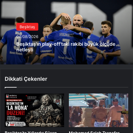
Beşiktaş
04/08/2026
Beşiktaş’ın play-off’taki rakibi büyük ölçüde
netleşti
Dikkati Çekenler
Beşiktaş’ta Yıllardır Süren
Mohamed Salah Transfer