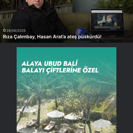
ateş
püskürdü!
28/06/2026
Rıza Çalımbay, Hasan Arat’a ateş püskürdü!