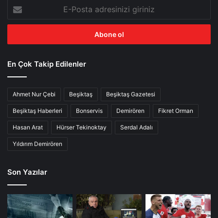
E-
Posta
adresinizi
giriniz
En Çok Takip Edilenler
Ahmet Nur Çebi
Beşiktaş
Beşiktaş Gazetesi
Beşiktaş Haberleri
Bonservis
Demirören
Fikret Orman
Hasan Arat
Hürser Tekinoktay
Serdal Adalı
Yıldırım Demirören
Son Yazılar