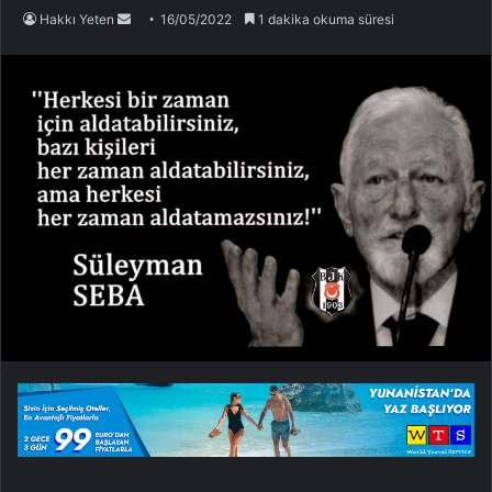
Bir
Hakkı Yeten
16/05/2022
1 dakika okuma süresi
e-
posta
göndermek