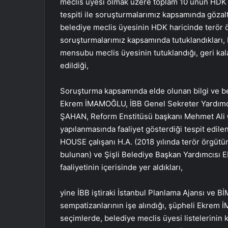
meclis üyesi olmak üzere toplam 10 unun HDK v
tespiti ile soruşturmalarımız kapsamında gözaltı
belediye meclis üyesinin HDK haricinde terör ö
soruşturmalarımız kapsamında tutuklandıkları, 
mensubu meclis üyesinin tutuklandığı, geri kal
edildiği,
Soruşturma kapsamında elde olunan bilgi ve be
Ekrem İMAMOĞLU, İBB Genel Sekreter Yardımcı
ŞAHAN, Reform Enstitüsü başkanı Mehmet Ali 
yapılanmasında faaliyet gösterdiği tespit edile
HOUSE çalışanı H.A. (2018 yılında terör örgütü
bulunan) ve Şişli Belediye Başkan Yardımcısı E
faaliyetinin içerisinde yer aldıkları,
yine İBB iştiraki İstanbul Planlama Ajansı ve 
sempatizanlarının işe alındığı, şüpheli Ekrem 
seçimlerde, belediye meclis üyesi listelerinin 