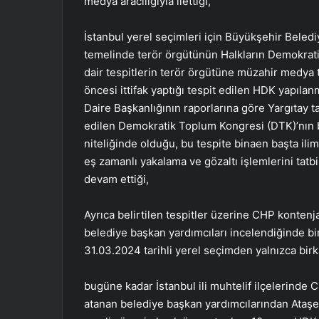
medya aracılığıyla ilettiği,
İstanbul yerel seçimleri için Büyükşehir Bele
temelinde terör örgütünün Halkların Demokratik
dair tespitlerin terör örgütüne müzahir medya t
öncesi ittifak yaptığı tespit edilen HDK yapı
Daire Başkanlığının raporlarına göre Yargıtay t
edilen Demokratik Toplum Kongresi (DTK)’nın 
niteliğinde olduğu, bu tespite binaen başta il
eş zamanlı yakalama ve gözaltı işlemlerini tatbi
devam ettiği,
Ayrıca belirtilen tespitler üzerine CHP kontenj
belediye başkan yardımcıları incelendiğinde bir
31.03.2024 tarihli yerel seçimden yalnızca bir
bugüne kadar İstanbul ili muhtelif ilçelerinde 
atanan belediye başkan yardımcılarından Ataşeh