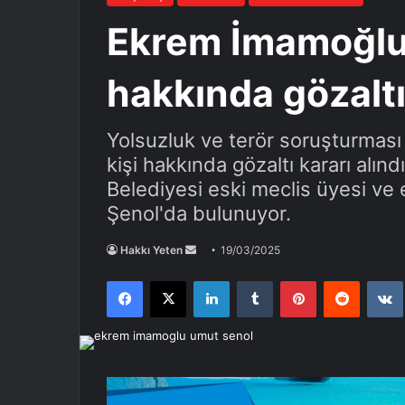
Ekrem İmamoğlu
hakkında gözaltı
Yolsuzluk ve terör soruşturma
kişi hakkında gözaltı kararı alındı
Belediyesi eski meclis üyesi ve
Şenol'da bulunuyor.
Bir
Hakkı Yeten
19/03/2025
e-
Facebook
X
LinkedIn
Tumblr
Pinterest
Reddit
posta
göndermek