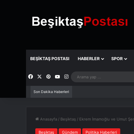
BEŞIKTAŞ POSTASI
HABERLER
SPOR
Facebook
X
Pinterest
YouTube
Instagram
Son Dakika Haberleri
Anasayfa
/
Beşiktaş
/
Ekrem İmamoğlu ve Umut Şeno
Beşiktaş
Gündem
Politika Haberleri