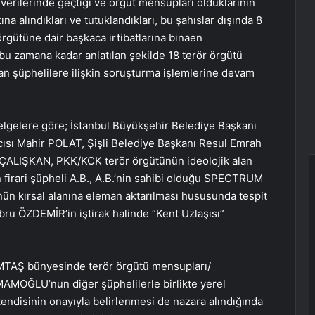
erilerinde geçtiği ve örgüt mensupları olduklarının
na alındıkları ve tutuklandıkları, bu şahıslar dışında 8
rgütüne dair başkaca irtibatlarına binaen
bu zamana kadar anlatılan şekilde 18 terör örgütü
an şüphelilere ilişkin soruşturma işlemlerine devam
lgelere göre; İstanbul Büyükşehir Belediye Başkanı
sı Mahir POLAT, Şişli Belediye Başkanı Resul Emrah
ÇALIŞKAN, PKK/KCK terör örgütünün ideolojik alan
n firari şüpheli A.B., A.B.’nin sahibi olduğu SPECTRUM
nün kırsal alanına eleman aktarılması hususunda tespit
bru ÖZDEMİR’in iştirak halinde “Kent Uzlaşısı”
BİMTAŞ bünyesinde terör örgütü mensupları/
İMAMOĞLU’nun diğer şüphelilerle birlikte yerel
kendisinin onayıyla belirlenmesi de nazara alındığında