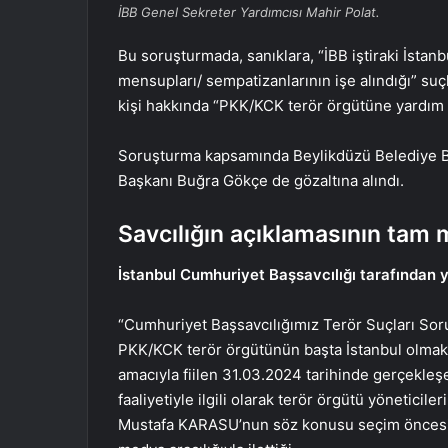
İBB Genel Sekreter Yardımcısı Mahir Polat.
Bu soruşturmada, sanıklara, “İBB iştiraki İsta
mensupları/ sempatizanlarının işe alındığı” su
kişi hakkında “PKK/KCK terör örgütüne yardım et
Soruşturma kapsamında Beylikdüzü Belediye Ba
Başkanı Buğra Gökçe de gözaltına alındı.
Savcılığın açıklamasının tam 
İstanbul Cumhuriyet Başsavcılığı tarafından y
“Cumhuriyet Başsavcılığımız Terör Suçları S
PKK/KCK terör örgütünün başta İstanbul olmak üz
amacıyla fiilen 31.03.2024 tarihinde gerçekleşe
faaliyetiyle ilgili olarak terör örgütü yöneti
Mustafa KARASU’nun söz konusu seçim öncesind