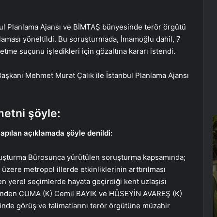
nbul Planlama Ajansı ve BİMTAŞ bünyesinde terör örgütü
çlaması yöneltildi. Bu soruşturmada, İmamoğlu dahil, 7
me suçunu işledikleri için gözaltına kararı istendi.
şkanı Mehmet Murat Çalık ile İstanbul Planlama Ajansı
metni şöyle:
R
Ç
apılan açıklamada şöyle denildi:
H
A
oruşturma Bürosunca yürütülen soruşturma kapsamında;
a
ere metropol illerde etkinliklerinin arttırılması
p
n yerel seçimlerde hayata geçirdiği kent uzlaşısı
cilerinden CUMA (K) Cemil BAYIK ve HÜSEYİN AVAREŞ (K)
e görüş ve talimatlarını terör örgütüne müzahir