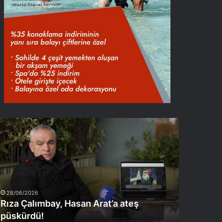
ıza
alımbay,
asan
rat’a
teş
üskürdü!
28/06/2026
Rıza Çalımbay, Hasan Arat’a ateş
püskürdü!