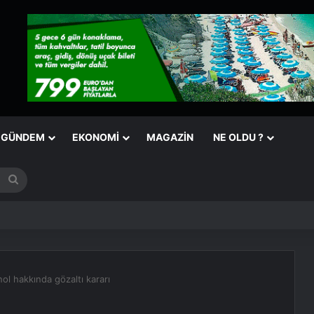
GÜNDEM
EKONOMI
MAGAZIN
NE OLDU ?
Arama
yap
...
l hakkında gözaltı kararı