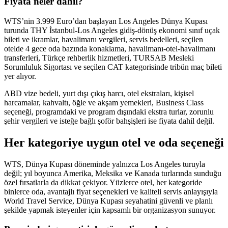
Fiyata neler dahil?
WTS’nin 3.999 Euro’dan başlayan Los Angeles Dünya Kupası
turunda THY İstanbul-Los Angeles gidiş-dönüş ekonomi sınıf uçak
bileti ve ikramlar, havalimanı vergileri, servis bedelleri, seçilen
otelde 4 gece oda bazında konaklama, havalimanı-otel-havalimanı
transferleri, Türkçe rehberlik hizmetleri, TURSAB Mesleki
Sorumluluk Sigortası ve seçilen CAT kategorisinde tribün maç bileti
yer alıyor.
ABD vize bedeli, yurt dışı çıkış harcı, otel ekstraları, kişisel
harcamalar, kahvaltı, öğle ve akşam yemekleri, Business Class
seçeneği, programdaki ve program dışındaki ekstra turlar, zorunlu
şehir vergileri ve isteğe bağlı şoför bahşişleri ise fiyata dahil değil.
Her kategoriye uygun otel ve oda seçeneği
WTS, Dünya Kupası döneminde yalnızca Los Angeles turuyla
değil; yıl boyunca Amerika, Meksika ve Kanada turlarında sunduğu
özel fırsatlarla da dikkat çekiyor. Yüzlerce otel, her kategoride
binlerce oda, avantajlı fiyat seçenekleri ve kaliteli servis anlayışıyla
World Travel Service, Dünya Kupası seyahatini güvenli ve planlı
şekilde yapmak isteyenler için kapsamlı bir organizasyon sunuyor.