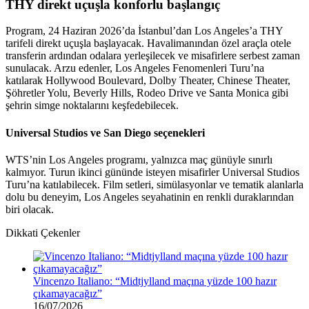
THY direkt uçuşla konforlu başlangıç
Program, 24 Haziran 2026’da İstanbul’dan Los Angeles’a THY
tarifeli direkt uçuşla başlayacak. Havalimanından özel araçla otele
transferin ardından odalara yerleşilecek ve misafirlere serbest zaman
sunulacak. Arzu edenler, Los Angeles Fenomenleri Turu’na
katılarak Hollywood Boulevard, Dolby Theater, Chinese Theater,
Şöhretler Yolu, Beverly Hills, Rodeo Drive ve Santa Monica gibi
şehrin simge noktalarını keşfedebilecek.
Universal Studios ve San Diego seçenekleri
WTS’nin Los Angeles programı, yalnızca maç günüyle sınırlı
kalmıyor. Turun ikinci gününde isteyen misafirler Universal Studios
Turu’na katılabilecek. Film setleri, simülasyonlar ve tematik alanlarla
dolu bu deneyim, Los Angeles seyahatinin en renkli duraklarından
biri olacak.
Dikkati Çekenler
Vincenzo Italiano: “Midtjylland maçına yüzde 100 hazır
çıkamayacağız”
16/07/2026