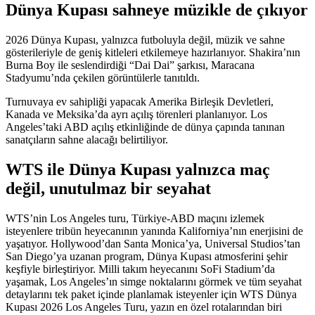
Dünya Kupası sahneye müzikle de çıkıyor
2026 Dünya Kupası, yalnızca futboluyla değil, müzik ve sahne
gösterileriyle de geniş kitleleri etkilemeye hazırlanıyor. Shakira’nın
Burna Boy ile seslendirdiği “Dai Dai” şarkısı, Maracana
Stadyumu’nda çekilen görüntülerle tanıtıldı.
Turnuvaya ev sahipliği yapacak Amerika Birleşik Devletleri,
Kanada ve Meksika’da ayrı açılış törenleri planlanıyor. Los
Angeles’taki ABD açılış etkinliğinde de dünya çapında tanınan
sanatçıların sahne alacağı belirtiliyor.
WTS ile Dünya Kupası yalnızca maç
değil, unutulmaz bir seyahat
WTS’nin Los Angeles turu, Türkiye-ABD maçını izlemek
isteyenlere tribün heyecanının yanında Kaliforniya’nın enerjisini de
yaşatıyor. Hollywood’dan Santa Monica’ya, Universal Studios’tan
San Diego’ya uzanan program, Dünya Kupası atmosferini şehir
keşfiyle birleştiriyor. Milli takım heyecanını SoFi Stadium’da
yaşamak, Los Angeles’ın simge noktalarını görmek ve tüm seyahat
detaylarını tek paket içinde planlamak isteyenler için WTS Dünya
Kupası 2026 Los Angeles Turu, yazın en özel rotalarından biri