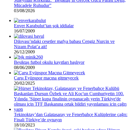
Süleyman Korkmaz: “Beşiktaş’ın Gerçek Gücü Parası Değil,
Mücadele Ruhudur”
03/08/2026
Enver Karabulut’tan şok iddialar
16/07/2009
Dilovası’ndaki cesetler mafya babası Cengiz Nurçin ve
Nizam Polat’a ait!
26/12/2009
Beşiktaş futbol okulu kayıtları başlıyor
08/06/2009
Çarşı Eyüpspor maçına gitmeyecek
20/02/2025
Tekinoktay’dan Galatasaray ve Fenerbahçe Kulüplerine çağrı:
Finali Türkiye’de oynayın
18/10/2023