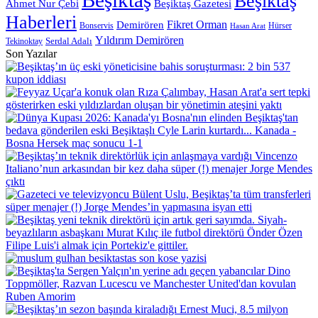
Beşiktaş
Beşiktaş Gazetesi
Ahmet Nur Çebi
Haberleri
Demirören
Fikret Orman
Bonservis
Hürser
Hasan Arat
Yıldırım Demirören
Serdal Adalı
Tekinoktay
Son Yazılar