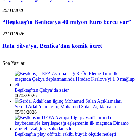
“Beşiktaş’ın
25/01/2026
Benfica’ya
40
“Beşiktaş’ın Benfica’ya 40 milyon Euro borcu var”
milyon
Euro
Rafa
22/01/2026
borcu
Silva’ya,
var”
Benfica’dan
Rafa Silva’ya, Benfica’dan komik ücret
komik
ücret
Son Yazılar
Beşiktaş’tan Çekya’da zafer
06/08/2026
Serdal Adalı’dan ilginç Mohamed Salah Açıklamaları
05/08/2026
Beşiktaş’ın play-off’taki rakibi büyük ölçüde netleşti