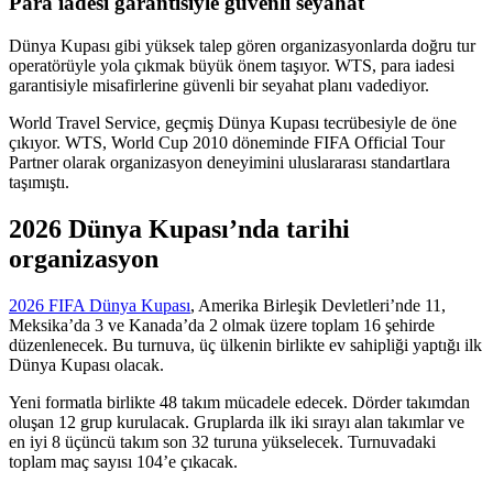
Para iadesi garantisiyle güvenli seyahat
Dünya Kupası gibi yüksek talep gören organizasyonlarda doğru tur
operatörüyle yola çıkmak büyük önem taşıyor. WTS, para iadesi
garantisiyle misafirlerine güvenli bir seyahat planı vadediyor.
World Travel Service, geçmiş Dünya Kupası tecrübesiyle de öne
çıkıyor. WTS, World Cup 2010 döneminde FIFA Official Tour
Partner olarak organizasyon deneyimini uluslararası standartlara
taşımıştı.
2026 Dünya Kupası’nda tarihi
organizasyon
2026 FIFA Dünya Kupası
, Amerika Birleşik Devletleri’nde 11,
Meksika’da 3 ve Kanada’da 2 olmak üzere toplam 16 şehirde
düzenlenecek. Bu turnuva, üç ülkenin birlikte ev sahipliği yaptığı ilk
Dünya Kupası olacak.
Yeni formatla birlikte 48 takım mücadele edecek. Dörder takımdan
oluşan 12 grup kurulacak. Gruplarda ilk iki sırayı alan takımlar ve
en iyi 8 üçüncü takım son 32 turuna yükselecek. Turnuvadaki
toplam maç sayısı 104’e çıkacak.