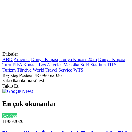
Etiketler
ABD
Amerika
Dünya Kupası
Dünya Kupası 2026
Dünya Kupası
Turu
FIFA
Kanada
Los Angeles
Meksika
SoFi Stadium
THY
Turizm
Türkiye
World Travel Service
WTS
Bir
Beşiktaş Postası FR
09/05/2026
e-
3 dakika okuma süresi
posta
Takip Et
göndermek
En çok okunanlar
Seyahat
11/06/2026