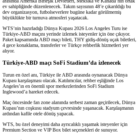
arasında Amerika Birleşik Devletleri, Meksika ve Kanada’nın ortak
ev sahipliğinde düzenlenecek. Takım sayısının 48’e çıkarıldığı bu
dev organizasyon, futbolseverlere bugüne kadar görülmemiş
büyüklükte bir turnuva atmosferi yaşatacak.
WTS’nin hazırladığı Dünya Kupası 2026 Los Angeles Turu ise
Türkiye-ABD maçını yerinde izlemek isteyenler için öne çıkıyor.
Paket kapsamında ABD maçı bileti, THY gidiş-dönüş uçak biletleri,
4 gece konaklama, transferler ve Türkçe rehberlik hizmetleri yer
alıyor.
Türkiye-ABD maçı SoFi Stadium’da izlenecek
Turun en özel anı, Türkiye ile ABD arasında oynanacak Dünya
Kupası karşılaşması olacak. Katılımcılar, rehber eşliğinde Los
Angeles’ın en önemli spor merkezlerinden SoFi Stadium
Inglewood’a hareket edecek.
Maç öncesinde fan zone alanında serbest zaman geçirilecek, Dünya
Kupası’nın coşkusu stadyum çevresinde yaşanacak. Karşılaşmanın
ardından kafile otele dönüş yapacak.
WTS, bu özel deneyimi daha ayrıcalıklı yaşamak isteyenler için
Premium Section ve VIP Box bilet seçenekleri de sunuyor.