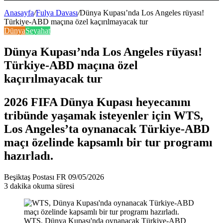
Bölmesi
Anasayfa
/
Fulya Davası
/
Dünya Kupası’nda Los Angeles rüyası!
Türkiye-ABD maçına özel kaçırılmayacak tur
Dünya
Seyahat
Dünya Kupası’nda Los Angeles rüyası!
Türkiye-ABD maçına özel
kaçırılmayacak tur
2026 FIFA Dünya Kupası heyecanını
tribünde yaşamak isteyenler için WTS,
Los Angeles’ta oynanacak Türkiye-ABD
maçı özelinde kapsamlı bir tur programı
hazırladı.
Bir
Beşiktaş Postası FR
09/05/2026
e-
3 dakika okuma süresi
posta
göndermek
WTS, Dünya Kupası'nda oynanacak Türkiye-ABD