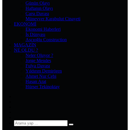
Günün Olayı
Haftanın Olayı
Çarşı Davası
Münevver Karabulut Cinayeti
EKONOMI
Ekonomi Haberleri
İş Dünyası
Aşçıoğlu Construction
MAGAZIN
NE OLDU ?
Neler Oluyor ?
Jorge Mendes
Fulya Davası
Yıldırım Demirören
Ahmet Nur Çebi
Hasan Arat
Hürser Tekinoktay
Facebook
X
Pinterest
YouTube
Instagram
Arama