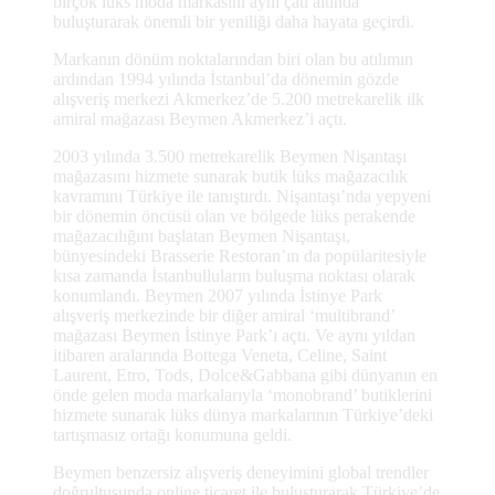
birçok lüks moda markasını aynı çatı altında
buluşturarak önemli bir yeniliği daha hayata geçirdi.
Markanın dönüm noktalarından biri olan bu atılımın
ardından 1994 yılında İstanbul’da dönemin gözde
alışveriş merkezi Akmerkez’de 5.200 metrekarelik ilk
amiral mağazası Beymen Akmerkez’i açtı.
2003 yılında 3.500 metrekarelik Beymen Nişantaşı
mağazasını hizmete sunarak butik lüks mağazacılık
kavramını Türkiye ile tanıştırdı. Nişantaşı’nda yepyeni
bir dönemin öncüsü olan ve bölgede lüks perakende
mağazacılığını başlatan Beymen Nişantaşı,
bünyesindeki Brasserie Restoran’ın da popülaritesiyle
kısa zamanda İstanbulluların buluşma noktası olarak
konumlandı. Beymen 2007 yılında İstinye Park
alışveriş merkezinde bir diğer amiral ‘multibrand’
mağazası Beymen İstinye Park’ı açtı. Ve aynı yıldan
itibaren aralarında Bottega Veneta, Celine, Saint
Laurent, Etro, Tods, Dolce&Gabbana gibi dünyanın en
önde gelen moda markalarıyla ‘monobrand’ butiklerini
hizmete sunarak lüks dünya markalarının Türkiye’deki
tartışmasız ortağı konumuna geldi.
Beymen benzersiz alışveriş deneyimini global trendler
doğrultusunda online ticaret ile buluşturarak Türkiye’de