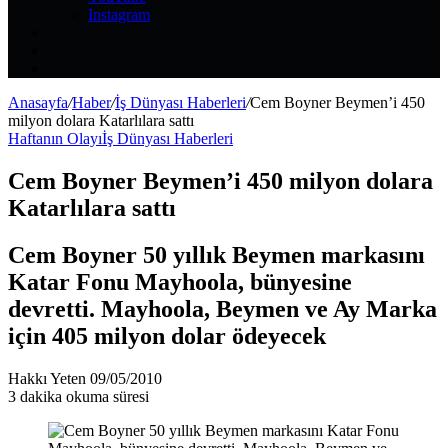
Instagram
Kayıt
Ol
Rastgele
Makale
Kenar
Bölmesi
Anasayfa
/
Haber
/
İş Dünyası Haberleri
/
Cem Boyner Beymen’i 450
milyon dolara Katarlılara sattı
Haftanın Olayı
İş Dünyası Haberleri
Cem Boyner Beymen’i 450 milyon dolara
Katarlılara sattı
Cem Boyner 50 yıllık Beymen markasını
Katar Fonu Mayhoola, bünyesine
devretti. Mayhoola, Beymen ve Ay Marka
için 405 milyon dolar ödeyecek
Bir
Hakkı Yeten
09/05/2010
e-
3 dakika okuma süresi
posta
göndermek