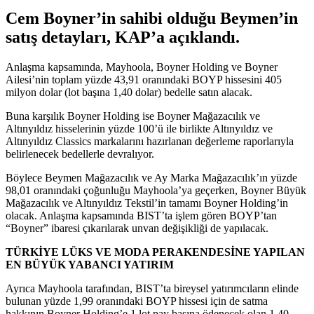
Cem Boyner’in sahibi olduğu Beymen’in
satış detayları, KAP’a açıklandı.
Anlaşma kapsamında, Mayhoola, Boyner Holding ve Boyner
Ailesi’nin toplam yüzde 43,91 oranındaki BOYP hissesini 405
milyon dolar (lot başına 1,40 dolar) bedelle satın alacak.
Buna karşılık Boyner Holding ise Boyner Mağazacılık ve
Altınyıldız hisselerinin yüzde 100’ü ile birlikte Altınyıldız ve
Altınyıldız Classics markalarını hazırlanan değerleme raporlarıyla
belirlenecek bedellerle devralıyor.
Böylece Beymen Mağazacılık ve Ay Marka Mağazacılık’ın yüzde
98,01 oranındaki çoğunluğu Mayhoola’ya geçerken, Boyner Büyük
Mağazacılık ve Altınyıldız Tekstil’in tamamı Boyner Holding’in
olacak. Anlaşma kapsamında BIST’ta işlem gören BOYP’tan
“Boyner” ibaresi çıkarılarak unvan değişikliği de yapılacak.
TÜRKİYE LÜKS VE MODA PERAKENDESİNE YAPILAN
EN BÜYÜK YABANCI YATIRIM
Ayrıca Mayhoola tarafından, BIST’ta bireysel yatırımcıların elinde
bulunan yüzde 1,99 oranındaki BOYP hissesi için de satma
hakkının Boyner Holding’e 1 lot pay başına ödenecek olan 1,40