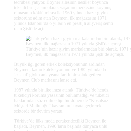
tecrübesi yatıyor. Boyner ailesinin nesiller boyunca
tekstili bir iş alanı olarak yaşamın merkezine koymuş
olmasının köklü mirası ile 1969 yılında hazır giyim
sektörüne adım atan Beymen, ilk mağazasını 1971
yılında İstanbul’da o yılların en prestijli alışveriş semti
olan Şişli’de açtı.
Türkiye’nin hazır giyim markalarından biri olarak, 1971
Beymen, ilk mağazasını 1971 yılında Şişli’de açmıştı.
Büyük ilgi gören erkek koleksiyonunun ardından
Beymen, kadın koleksiyonunu ve 1985 yılında da
‘casual’ giyim anlayışına farklı bir soluk getiren
Beymen Club markasını lanse etti.
1987 yılında bir ilke imza atarak, Türkiye’de henüz
tüketiciyi koruma yasasının bulunmadığı ve tüketici
haklarından söz edilmediği bir dönemde “Koşulsuz
Müşteri Mutluluğu” kavramını hayata geçirerek
sektörde bir devrim yarattı.
Türkiye’de lüks moda perakendeciliği Beymen ile
başladı. Beymen, 1990’ların başında dünyaca ünlü