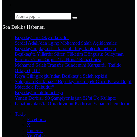
YouTube
Instagram
Arama
yap
Son Dakika Haberleri
...
Beşiktaş’tan Çekya’da zafer
Serdal Adalı’dan ilginç Mohamed Salah Açıklamaları
Beşiktaş’ın play-off’taki rakibi büyük ölçüde netleşti
Beşiktaş’ta Yıllardır Süren Tüketim Döngüsü: Süleyman
Korkmaz’dan Çarpıcı ‘La Nona’ Benzetmesi
Mohamed Salah Transfer Gündemini Karıştırdı, Tatilde
Ortaya Çıktı!
Kaya Çilingiroğlu’ndan Beşiktaş’a Salah tepkisi
Süleyman Korkmaz: “Beşiktaş’ın Gerçek Gücü Parası Değil,
Mücadele Ruhudur”
Beşiktaş’ın rakibi netleşti
Yunan Derbisi: 90 Şampiyonluğun 82’si Üç Kulüpte
Panathinaikos’ta Obradovic’in Kadrosu: Yabancı Denklemi
Takip
Facebook
X
Pinterest
YouTube