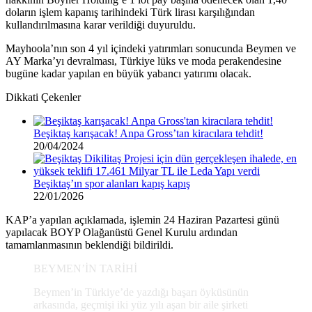
doların işlem kapanış tarihindeki Türk lirası karşılığından
kullandırılmasına karar verildiği duyuruldu.
Mayhoola’nın son 4 yıl içindeki yatırımları sonucunda Beymen ve
AY Marka’yı devralması, Türkiye lüks ve moda perakendesine
bugüne kadar yapılan en büyük yabancı yatırımı olacak.
Dikkati Çekenler
Beşiktaş karışacak! Anpa Gross’tan kiracılara tehdit!
20/04/2024
Beşiktaş’ın spor alanları kapış kapış
22/01/2026
KAP’a yapılan açıklamada, işlemin 24 Haziran Pazartesi günü
yapılacak BOYP Olağanüstü Genel Kurulu ardından
tamamlanmasının beklendiği bildirildi.
BEYMEN’İN TARİHİ
Beymen’in Türkiye’de yazdığı başarı öyküsünün
arkasında, geçmişi iki yüz yılı aşan bir aile şirketi