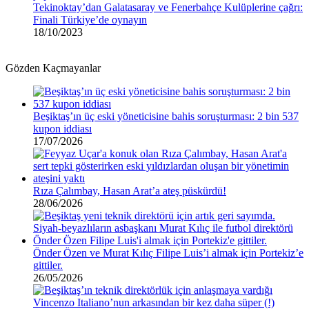
Tekinoktay’dan Galatasaray ve Fenerbahçe Kulüplerine çağrı:
Finali Türkiye’de oynayın
18/10/2023
Gözden Kaçmayanlar
Beşiktaş’ın üç eski yöneticisine bahis soruşturması: 2 bin 537
kupon iddiası
17/07/2026
Rıza Çalımbay, Hasan Arat’a ateş püskürdü!
28/06/2026
Önder Özen ve Murat Kılıç Filipe Luis’i almak için Portekiz’e
gittiler.
26/05/2026