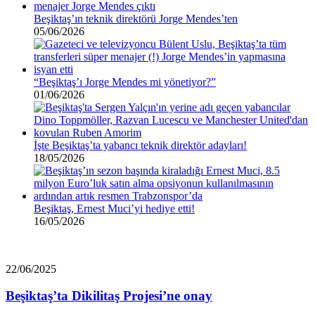
Beşiktaş’ın teknik direktörü Jorge Mendes’ten
05/06/2026
“Beşiktaş’ı Jorge Mendes mi yönetiyor?”
01/06/2026
İşte Beşiktaş’ta yabancı teknik direktör adayları!
18/05/2026
Beşiktaş, Ernest Muci’yi hediye etti!
16/05/2026
Beşiktaş’ta
22/06/2025
Dikilitaş
Projesi’ne
Beşiktaş’ta Dikilitaş Projesi’ne onay
onay