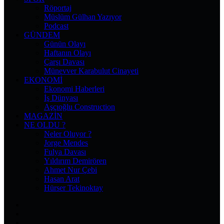
Röportaj
Müslüm Gülhan Yazıyor
Podcast
GÜNDEM
Günün Olayı
Haftanın Olayı
Çarşı Davası
Münevver Karabulut Cinayeti
EKONOMI
Ekonomi Haberleri
İş Dünyası
Aşçıoğlu Construction
MAGAZIN
NE OLDU ?
Neler Oluyor ?
Jorge Mendes
Fulya Davası
Yıldırım Demirören
Ahmet Nur Çebi
Hasan Arat
Hürser Tekinoktay
Facebook
X
Pinterest