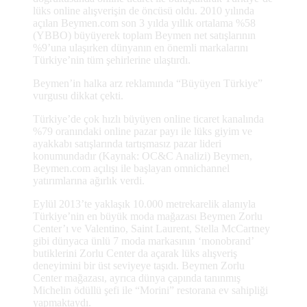
lüks online alışverişin de öncüsü oldu. 2010 yılında
açılan Beymen.com son 3 yılda yıllık ortalama %58
(YBBO) büyüyerek toplam Beymen net satışlarının
%9’una ulaşırken dünyanın en önemli markalarını
Türkiye’nin tüm şehirlerine ulaştırdı.
Beymen’in halka arz reklamında “Büyüyen Türkiye”
vurgusu dikkat çekti.
Türkiye’de çok hızlı büyüyen online ticaret kanalında
%79 oranındaki online pazar payı ile lüks giyim ve
ayakkabı satışlarında tartışmasız pazar lideri
konumundadır (Kaynak: OC&C Analizi) Beymen,
Beymen.com açılışı ile başlayan omnichannel
yatırımlarına ağırlık verdi.
Eylül 2013’te yaklaşık 10.000 metrekarelik alanıyla
Türkiye’nin en büyük moda mağazası Beymen Zorlu
Center’ı ve Valentino, Saint Laurent, Stella McCartney
gibi dünyaca ünlü 7 moda markasının ‘monobrand’
butiklerini Zorlu Center da açarak lüks alışveriş
deneyimini bir üst seviyeye taşıdı. Beymen Zorlu
Center mağazası, ayrıca dünya çapında tanınmış
Michelin ödüllü şefi ile “Morini” restorana ev sahipliği
yapmaktaydı.