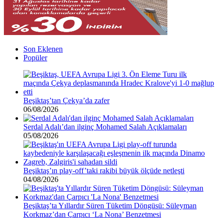
Son Eklenen
Popüler
Beşiktaş’tan Çekya’da zafer
06/08/2026
Serdal Adalı’dan ilginç Mohamed Salah Açıklamaları
05/08/2026
Beşiktaş’ın play-off’taki rakibi büyük ölçüde netleşti
04/08/2026
Beşiktaş’ta Yıllardır Süren Tüketim Döngüsü: Süleyman
Korkmaz’dan Çarpıcı ‘La Nona’ Benzetmesi