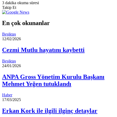
e-
3 dakika okuma süresi
posta
Takip Et
göndermek
En çok okunanlar
Beşiktaş
12/02/2026
Cezmi Mutlu hayatını kaybetti
Beşiktaş
24/01/2026
ANPA Gross Yönetim Kurulu Başkanı
Mehmet Yeğen tutuklandı
Haber
17/03/2025
Erkan Kork ile ilgili ilginç detaylar