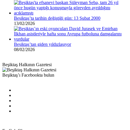
Beşiktaş’ta tarihin değiştiği gün: 13 Şubat 2000
13/02/2026
Beşiktaş’tan giden yıldızlaşıyor
08/02/2026
Beşiktaş Halkının Gazetesi
Beşiktaş’ı Facebookta bulun
Facebook
X
Pinterest
YouTube
Instagram