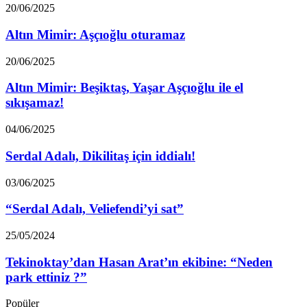
Altın
20/06/2025
Mimir:
Aşçıoğlu
Altın Mimir: Aşçıoğlu oturamaz
oturamaz
Altın
20/06/2025
Mimir:
Beşiktaş,
Altın Mimir: Beşiktaş, Yaşar Aşçıoğlu ile el
Yaşar
sıkışamaz!
Aşçıoğlu
ile
Serdal
04/06/2025
el
Adalı,
sıkışamaz!
Dikilitaş
Serdal Adalı, Dikilitaş için iddialı!
için
iddialı!
“Serdal
03/06/2025
Adalı,
Veliefendi’yi
“Serdal Adalı, Veliefendi’yi sat”
sat”
Tekinoktay’dan
25/05/2024
Hasan
Arat’ın
Tekinoktay’dan Hasan Arat’ın ekibine: “Neden
ekibine:
park ettiniz ?”
“Neden
park
Popüler