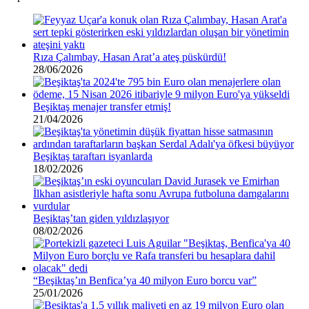
ettiniz
?”
Rıza Çalımbay, Hasan Arat’a ateş püskürdü!
28/06/2026
Beşiktaş menajer transfer etmiş!
21/04/2026
Beşiktaş taraftarı isyanlarda
18/02/2026
Beşiktaş’tan giden yıldızlaşıyor
08/02/2026
“Beşiktaş’ın Benfica’ya 40 milyon Euro borcu var”
25/01/2026