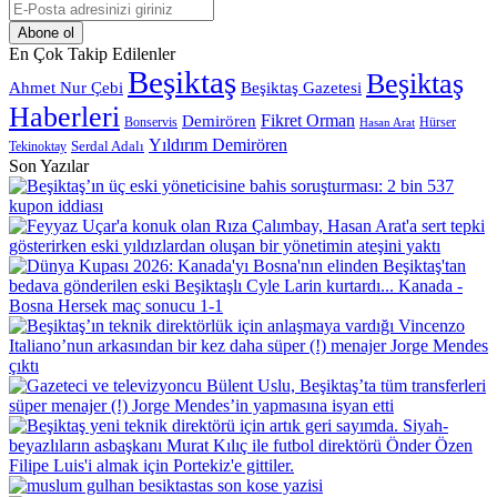
E-
Posta
adresinizi
En Çok Takip Edilenler
giriniz
Beşiktaş
Beşiktaş
Beşiktaş Gazetesi
Ahmet Nur Çebi
Haberleri
Demirören
Fikret Orman
Bonservis
Hürser
Hasan Arat
Yıldırım Demirören
Serdal Adalı
Tekinoktay
Son Yazılar