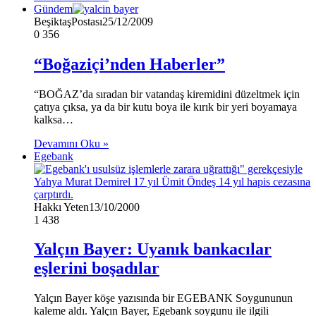
Gündem
BeşiktaşPostası
25/12/2009
0
356
“Boğaziçi’nden Haberler”
“BOĞAZ’da sıradan bir vatandaş kiremidini düzeltmek için
çatıya çıksa, ya da bir kutu boya ile kırık bir yeri boyamaya
kalksa…
Devamını Oku »
Egebank
Hakkı Yeten
13/10/2000
1
438
Yalçın Bayer: Uyanık bankacılar
eşlerini boşadılar
Yalçın Bayer köşe yazısında bir EGEBANK Soygununun
kaleme aldı. Yalçın Bayer, Egebank soygunu ile ilgili