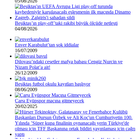
05/08/2026
Beşiktaş’ın play-off’taki rakibi büyük ölçüde netleşti
04/08/2026
Enver Karabulut’tan şok iddialar
16/07/2009
Dilovası’ndaki cesetler mafya babası Cengiz Nurçin ve
Nizam Polat’a ait!
26/12/2009
Beşiktaş futbol okulu kayıtları başlıyor
08/06/2009
Çarşı Eyüpspor maçına gitmeyecek
20/02/2025