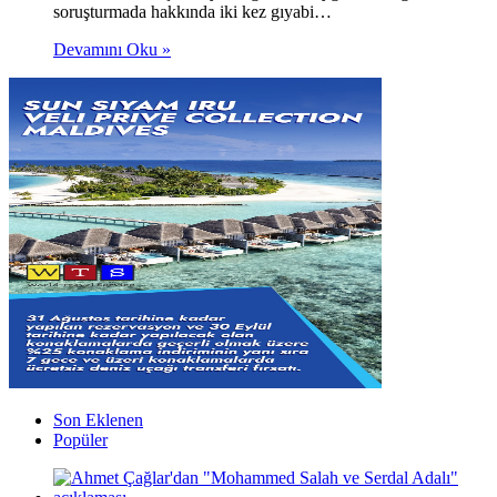
soruşturmada hakkında iki kez gıyabi…
Devamını Oku »
Son Eklenen
Popüler