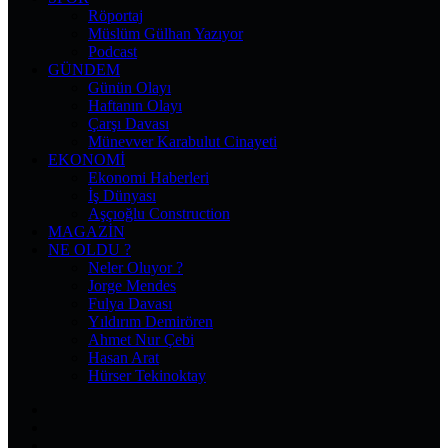
Röportaj
Müslüm Gülhan Yazıyor
Podcast
GÜNDEM
Günün Olayı
Haftanın Olayı
Çarşı Davası
Münevver Karabulut Cinayeti
EKONOMI
Ekonomi Haberleri
İş Dünyası
Aşçıoğlu Construction
MAGAZIN
NE OLDU ?
Neler Oluyor ?
Jorge Mendes
Fulya Davası
Yıldırım Demirören
Ahmet Nur Çebi
Hasan Arat
Hürser Tekinoktay
Facebook
X
Pinterest