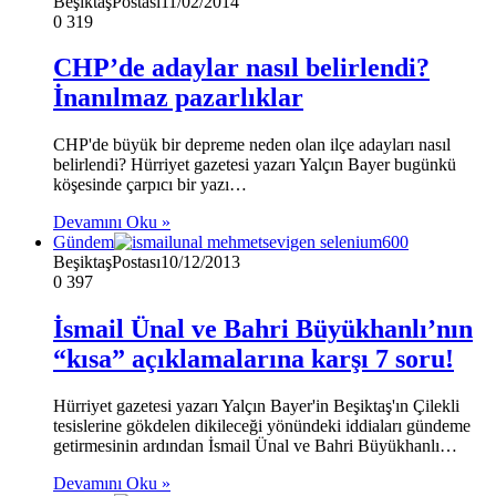
BeşiktaşPostası
11/02/2014
0
319
CHP’de adaylar nasıl belirlendi?
İnanılmaz pazarlıklar
CHP'de büyük bir depreme neden olan ilçe adayları nasıl
belirlendi? Hürriyet gazetesi yazarı Yalçın Bayer bugünkü
köşesinde çarpıcı bir yazı…
Devamını Oku »
Gündem
BeşiktaşPostası
10/12/2013
0
397
İsmail Ünal ve Bahri Büyükhanlı’nın
“kısa” açıklamalarına karşı 7 soru!
Hürriyet gazetesi yazarı Yalçın Bayer'in Beşiktaş'ın Çilekli
tesislerine gökdelen dikileceği yönündeki iddiaları gündeme
getirmesinin ardından İsmail Ünal ve Bahri Büyükhanlı…
Devamını Oku »