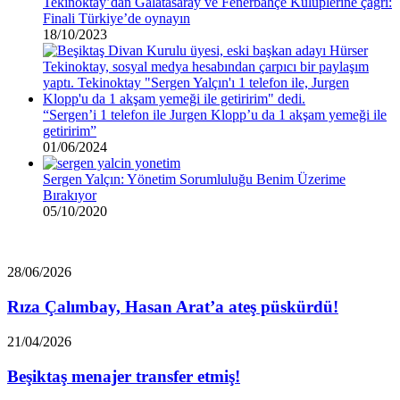
Tekinoktay’dan Galatasaray ve Fenerbahçe Kulüplerine çağrı:
Finali Türkiye’de oynayın
18/10/2023
“Sergen’i 1 telefon ile Jurgen Klopp’u da 1 akşam yemeği ile
getiririm”
01/06/2024
Sergen Yalçın: Yönetim Sorumluluğu Benim Üzerime
Bırakıyor
05/10/2020
Rıza
28/06/2026
Çalımbay,
Hasan
Rıza Çalımbay, Hasan Arat’a ateş püskürdü!
Arat’a
ateş
Beşiktaş
21/04/2026
püskürdü!
menajer
transfer
Beşiktaş menajer transfer etmiş!
etmiş!