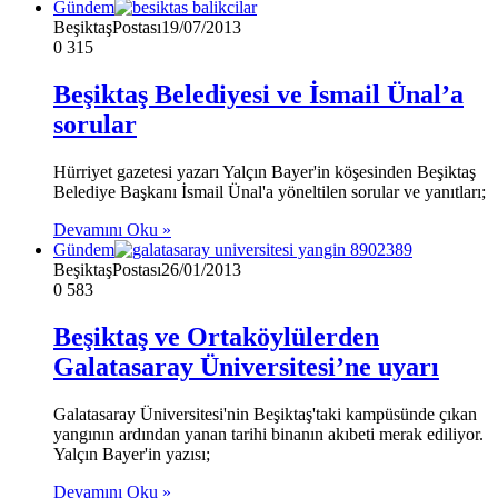
Gündem
BeşiktaşPostası
19/07/2013
0
315
Beşiktaş Belediyesi ve İsmail Ünal’a
sorular
Hürriyet gazetesi yazarı Yalçın Bayer'in köşesinden Beşiktaş
Belediye Başkanı İsmail Ünal'a yöneltilen sorular ve yanıtları;
Devamını Oku »
Gündem
BeşiktaşPostası
26/01/2013
0
583
Beşiktaş ve Ortaköylülerden
Galatasaray Üniversitesi’ne uyarı
Galatasaray Üniversitesi'nin Beşiktaş'taki kampüsünde çıkan
yangının ardından yanan tarihi binanın akıbeti merak ediliyor.
Yalçın Bayer'in yazısı;
Devamını Oku »