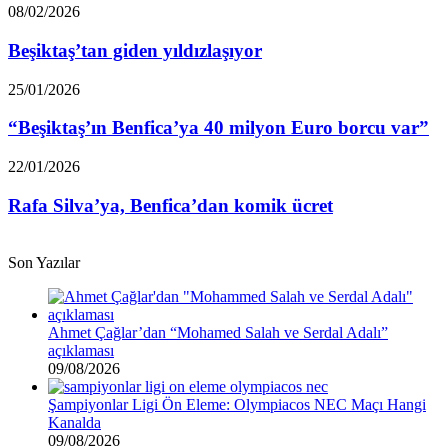
Beşiktaş’tan
08/02/2026
giden
yıldızlaşıyor
Beşiktaş’tan giden yıldızlaşıyor
“Beşiktaş’ın
25/01/2026
Benfica’ya
40
“Beşiktaş’ın Benfica’ya 40 milyon Euro borcu var”
milyon
Euro
Rafa
22/01/2026
borcu
Silva’ya,
var”
Benfica’dan
Rafa Silva’ya, Benfica’dan komik ücret
komik
ücret
Son Yazılar
Ahmet Çağlar’dan “Mohamed Salah ve Serdal Adalı”
açıklaması
09/08/2026
Şampiyonlar Ligi Ön Eleme: Olympiacos NEC Maçı Hangi
Kanalda
09/08/2026