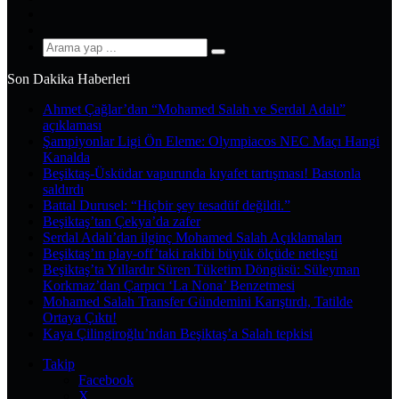
YouTube
Instagram
Arama
yap
Son Dakika Haberleri
...
Ahmet Çağlar’dan “Mohamed Salah ve Serdal Adalı”
açıklaması
Şampiyonlar Ligi Ön Eleme: Olympiacos NEC Maçı Hangi
Kanalda
Beşiktaş-Üsküdar vapurunda kıyafet tartışması! Bastonla
saldırdı
Battal Durusel: “Hiçbir şey tesadüf değildi.”
Beşiktaş’tan Çekya’da zafer
Serdal Adalı’dan ilginç Mohamed Salah Açıklamaları
Beşiktaş’ın play-off’taki rakibi büyük ölçüde netleşti
Beşiktaş’ta Yıllardır Süren Tüketim Döngüsü: Süleyman
Korkmaz’dan Çarpıcı ‘La Nona’ Benzetmesi
Mohamed Salah Transfer Gündemini Karıştırdı, Tatilde
Ortaya Çıktı!
Kaya Çilingiroğlu’ndan Beşiktaş’a Salah tepkisi
Takip
Facebook
X