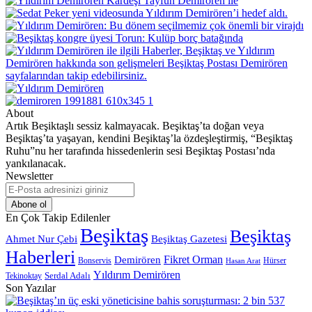
About
Artık Beşiktaşlı sessiz kalmayacak. Beşiktaş’ta doğan veya
Beşiktaş’ta yaşayan, kendini Beşiktaş’la özdeşleştirmiş, “Beşiktaş
Ruhu”nu her tarafında hissedenlerin sesi Beşiktaş Postası’nda
yankılanacak.
Newsletter
E-
Posta
adresinizi
En Çok Takip Edilenler
giriniz
Beşiktaş
Beşiktaş
Beşiktaş Gazetesi
Ahmet Nur Çebi
Haberleri
Demirören
Fikret Orman
Bonservis
Hürser
Hasan Arat
Yıldırım Demirören
Serdal Adalı
Tekinoktay
Son Yazılar