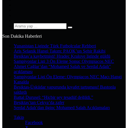
X
Pinterest
YouTube
Instagram
Arama
yap
Son Dakika Haberleri
...
Yunanistan Liginde Türk Futbolcular Rehberi
Aris Selanik Hangi Takım: PAOK’un Şehir Rakibi
Beşiktaş’a kaybetmişti! Hradec Kralove liginde güldü
Şampiyonlar Ligi 3 Ön Eleme Sonuc Olympiacos NEC
Ahmet Çağlar’dan “Mohamed Salah ve Serdal Adalı”
açıklaması
Şampiyonlar Ligi Ön Eleme: Olympiacos NEC Maçı Hangi
Kanalda
Beşiktaş-Üsküdar vapurunda kıyafet tartışması! Bastonla
saldırdı
Battal Durusel: “Hiçbir şey tesadüf değildi.”
Beşiktaş’tan Çekya’da zafer
Serdal Adalı’dan ilginç Mohamed Salah Açıklamaları
Takip
Facebook
X