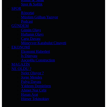
Spor & Sağlık
SPOR
Röportaj
Müslüm Gülhan Yazıyor
Podcast
GÜNDEM
Günün Olayı
Haftanın Olayı
Çarşı Davası
Münevver Karabulut Cinayeti
EKONOMI
Ekonomi Haberleri
İş Dünyası
Aşçıoğlu Construction
MAGAZIN
NE OLDU ?
Neler Oluyor ?
Jorge Mendes
Fulya Davası
Yıldırım Demirören
Ahmet Nur Çebi
Hasan Arat
Hürser Tekinoktay
Facebook