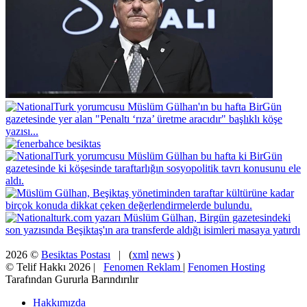
2026 ©
Besiktas Postası
| (
xml
news
)
© Telif Hakkı 2026 |
Fenomen Reklam
|
Fenomen Hosting
Tarafından Gururla Barındırılır
Hakkımızda