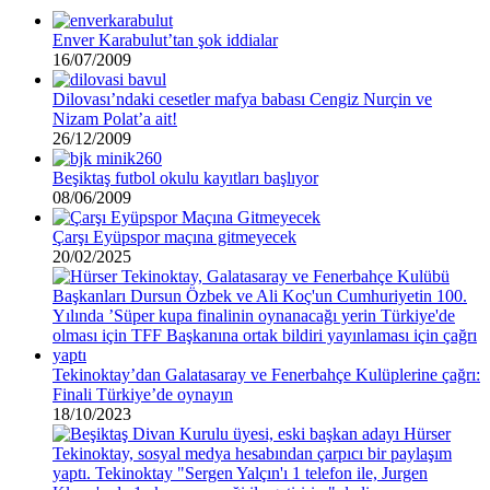
Enver Karabulut’tan şok iddialar
16/07/2009
Dilovası’ndaki cesetler mafya babası Cengiz Nurçin ve
Nizam Polat’a ait!
26/12/2009
Beşiktaş futbol okulu kayıtları başlıyor
08/06/2009
Çarşı Eyüpspor maçına gitmeyecek
20/02/2025
Tekinoktay’dan Galatasaray ve Fenerbahçe Kulüplerine çağrı:
Finali Türkiye’de oynayın
18/10/2023