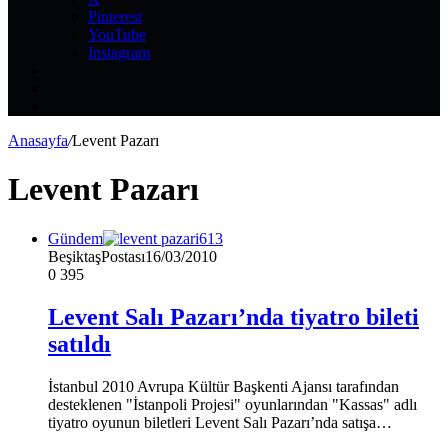
Pinterest
YouTube
Instagram
Kayıt
Ol
Rastgele
Makale
Kenar
Bölmesi
Anasayfa
/
Levent Pazarı
Levent Pazarı
Gündem
BeşiktaşPostası
16/03/2010
0
395
Levent Salı Pazarı’nda tiyatro bileti
satıldı
İstanbul 2010 Avrupa Kültür Başkenti Ajansı tarafından
desteklenen "İstanpoli Projesi" oyunlarından "Kassas" adlı
tiyatro oyunun biletleri Levent Salı Pazarı’nda satışa…