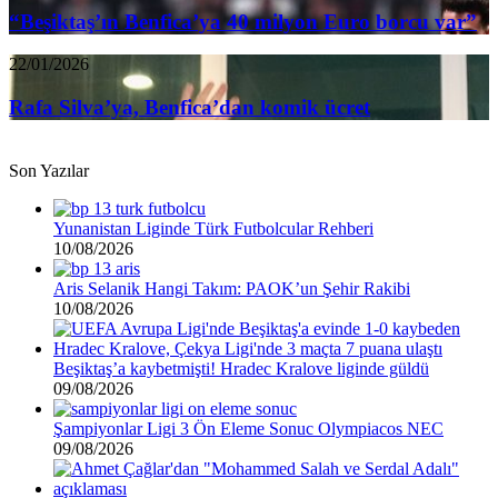
40
“Beşiktaş’ın Benfica’ya 40 milyon Euro borcu var”
milyon
Euro
Rafa
22/01/2026
borcu
Silva’ya,
var”
Benfica’dan
Rafa Silva’ya, Benfica’dan komik ücret
komik
ücret
Son Yazılar
Yunanistan Liginde Türk Futbolcular Rehberi
10/08/2026
Aris Selanik Hangi Takım: PAOK’un Şehir Rakibi
10/08/2026
Beşiktaş’a kaybetmişti! Hradec Kralove liginde güldü
09/08/2026
Şampiyonlar Ligi 3 Ön Eleme Sonuc Olympiacos NEC
09/08/2026