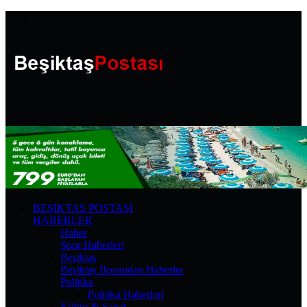
Menü
Arama
yap
...
BEŞIKTAŞ POSTASI
HABERLER
Haber
Spor Haberleri
Beşiktaş
Beşiktaş İlçesinden Haberler
Politika
Politika Haberleri
Kültür & Sanat