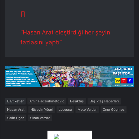
“Hasan Arat eleştirdiği her şeyin
fazlasını yaptı”
Etiketler
Amir Hadziahmetovic
Beşiktaş
Beşiktaş Haberleri
Hasan Arat
Hüseyin Yücel
Lucescu
Mete Vardar
Onur Göçmez
Salih Uçan
Sinan Vardar