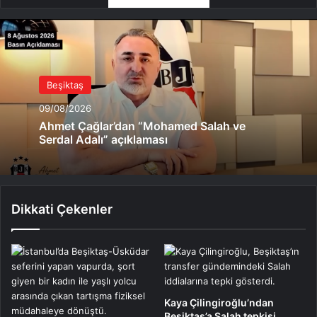
Beşiktaş
09/08/2026
Ahmet Çağlar’dan “Mohamed Salah ve
Serdal Adalı” açıklaması
Dikkati Çekenler
Kaya Çilingiroğlu’ndan
Beşiktaş’a Salah tepkisi