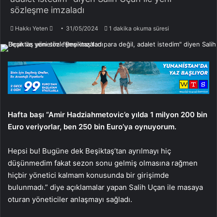
sözleşme imzaladı
Bir
Hakkı Yeten
31/05/2024
1 dakika okuma süresi
e-
posta
göndermek
Hafta başı “Amir Hadziahmetovic’e yılda 1 milyon 200 bin
Euro veriyorlar, ben 250 bin Euro’ya oynuyorum.
Hepsi bu! Bugüne dek Beşiktaş’tan ayrılmayı hiç
düşünmedim fakat sezon sonu gelmiş olmasına rağmen
hiçbir yönetici kalmam konusunda bir girişimde
bulunmadı.” diye açıklamalar yapan Salih Uçan ile masaya
oturan yöneticiler anlaşmayı sağladı.