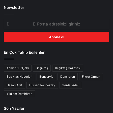
Newsletter
E-
Posta
adresinizi
giriniz
En Çok Takip Edilenler
Ahmet Nur Çebi
Beşiktaş
Beşiktaş Gazetesi
Beşiktaş Haberleri
Bonservis
Demirören
Fikret Orman
Hasan Arat
Hürser Tekinoktay
Serdal Adalı
Yıldırım Demirören
Son Yazılar