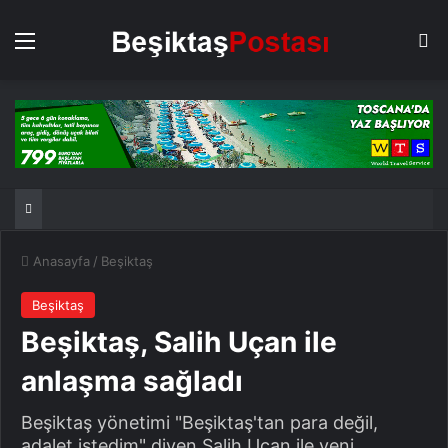
Menü
Ar
Anasayfa
/
Beşiktaş
Beşiktaş
Beşiktaş, Salih Uçan ile
anlaşma sağladı
Beşiktaş yönetimi "Beşiktaş'tan para değil,
adalet istedim" diyen Salih Uçan ile yeni