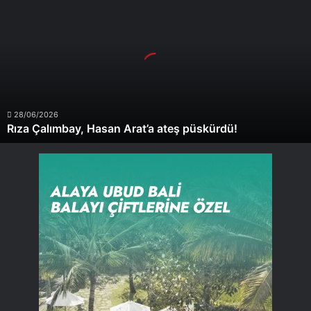
Çalımbay,
Hasan
Arat’a
ateş
püskürdü!
28/06/2026
Rıza Çalımbay, Hasan Arat’a ateş püskürdü!