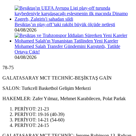
Beşiktaş’ın play-off’taki rakibi büyük ölçüde netleşti
04/08/2026
Mohamed Salah Transfer Gündemini Karıştırdı, Tatilde
Ortaya Çıktı!
04/08/2026
78-75
GALATASARAY MCT TECHNİC-BEŞİKTAŞ GAİN
SALON: Turkcell Basketbol Gelişim Merkezi
HAKEMLER: Zafer Yılmaz, Mehmet Karabilecen, Polat Parlak
PERİYOT: 21-23
PERİYOT: 19-16 (40-39)
PERİYOT: 14-21 (54-60)
PERİYOT: 24-15
GALATASARAY MCT TECHNİC: Jerome Robinson 13, Rıdvan