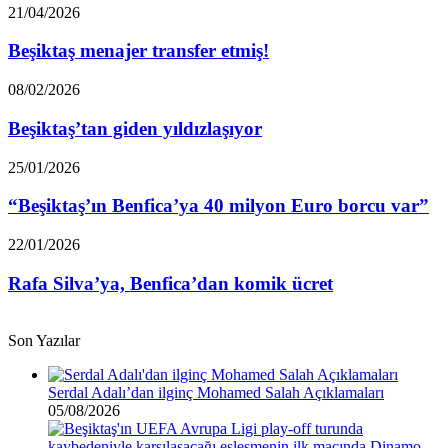
ateş
Beşiktaş
21/04/2026
püskürdü!
menajer
transfer
Beşiktaş menajer transfer etmiş!
etmiş!
Beşiktaş’tan
08/02/2026
giden
yıldızlaşıyor
Beşiktaş’tan giden yıldızlaşıyor
“Beşiktaş’ın
25/01/2026
Benfica’ya
40
“Beşiktaş’ın Benfica’ya 40 milyon Euro borcu var”
milyon
Euro
Rafa
22/01/2026
borcu
Silva’ya,
var”
Benfica’dan
Rafa Silva’ya, Benfica’dan komik ücret
komik
ücret
Son Yazılar
Serdal Adalı’dan ilginç Mohamed Salah Açıklamaları
05/08/2026