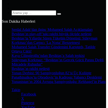
YouTube
Instagram
Arama
yap
Son Dakika Haberleri
...
Serdal Adalı’dan ilginç Mohamed Salah Açıklamaları
Beşiktaş’ın play-off’taki rakibi büyük ölçüde netleşti
Beşiktaş’ta Yıllardır Süren Tüketim Döngüsü: Süleyman
Korkmaz’dan Çarpıcı ‘La Nona’ Benzetmesi
Mohamed Salah Transfer Gündemini Karıştırdı, Tatilde
Ortaya Çıktı!
Kaya Çilingiroğlu’ndan Beşiktaş’a Salah tepkisi
Süleyman Korkmaz: “Beşiktaş’ın Gerçek Gücü Parası Değil,
Mücadele Ruhudur”
Beşiktaş’ın rakibi netleşti
Yunan Derbisi: 90 Şampiyonluğun 82’si Üç Kulüpte
Panathinaikos’ta Obradovic’in Kadrosu: Yabancı Denklemi
Yunanistan’ın 2004 Avrupa Şampiyonluğu: Rehhagel’in Planı
Takip
Facebook
X
Pinterest
YouTube