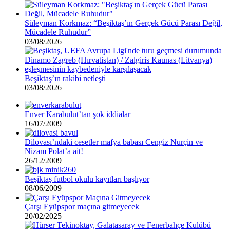
Süleyman Korkmaz: “Beşiktaş’ın Gerçek Gücü Parası Değil,
Mücadele Ruhudur”
03/08/2026
Beşiktaş’ın rakibi netleşti
03/08/2026
Enver Karabulut’tan şok iddialar
16/07/2009
Dilovası’ndaki cesetler mafya babası Cengiz Nurçin ve
Nizam Polat’a ait!
26/12/2009
Beşiktaş futbol okulu kayıtları başlıyor
08/06/2009
Çarşı Eyüpspor maçına gitmeyecek
20/02/2025