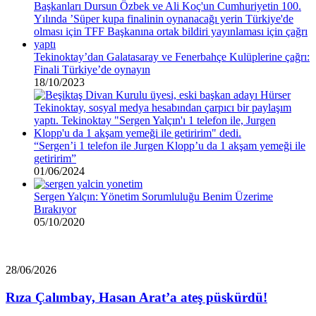
Tekinoktay’dan Galatasaray ve Fenerbahçe Kulüplerine çağrı:
Finali Türkiye’de oynayın
18/10/2023
“Sergen’i 1 telefon ile Jurgen Klopp’u da 1 akşam yemeği ile
getiririm”
01/06/2024
Sergen Yalçın: Yönetim Sorumluluğu Benim Üzerime
Bırakıyor
05/10/2020
Rıza
28/06/2026
Çalımbay,
Hasan
Rıza Çalımbay, Hasan Arat’a ateş püskürdü!
Arat’a