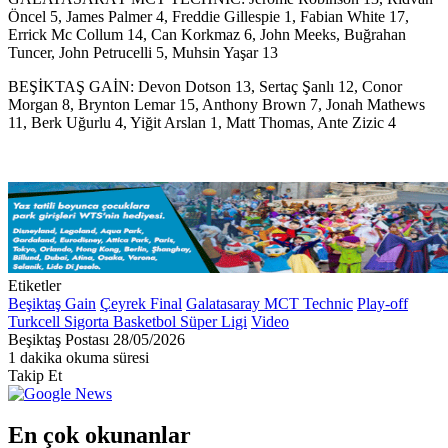
Öncel 5, James Palmer 4, Freddie Gillespie 1, Fabian White 17,
Errick Mc Collum 14, Can Korkmaz 6, John Meeks, Buğrahan
Tuncer, John Petrucelli 5, Muhsin Yaşar 13
BEŞİKTAŞ GAİN: Devon Dotson 13, Sertaç Şanlı 12, Conor
Morgan 8, Brynton Lemar 15, Anthony Brown 7, Jonah Mathews
11, Berk Uğurlu 4, Yiğit Arslan 1, Matt Thomas, Ante Zizic 4
Etiketler
Beşiktaş Gain
Çeyrek Final
Galatasaray MCT Technic
Play-off
Turkcell Sigorta Basketbol Süper Ligi
Video
Bir
Beşiktaş Postası
28/05/2026
e-
1 dakika okuma süresi
posta
Takip Et
göndermek
En çok okunanlar