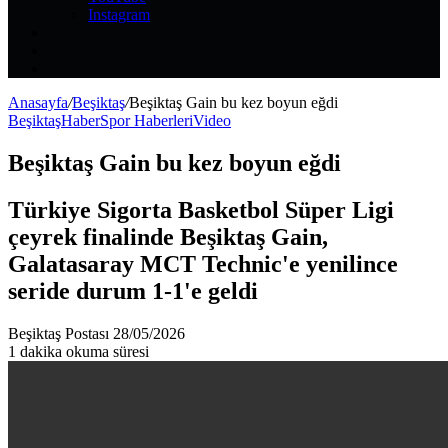
Instagram
Kayıt
Ol
Rastgele
Makale
Kenar
Bölmesi
Anasayfa
/
Beşiktaş
/
Beşiktaş Gain bu kez boyun eğdi
Beşiktaş
Haber
Spor Haberleri
Video
Beşiktaş Gain bu kez boyun eğdi
Türkiye Sigorta Basketbol Süper Ligi
çeyrek finalinde Beşiktaş Gain,
Galatasaray MCT Technic'e yenilince
seride durum 1-1'e geldi
Bir
Beşiktaş Postası
28/05/2026
e-
1 dakika okuma süresi
posta
göndermek