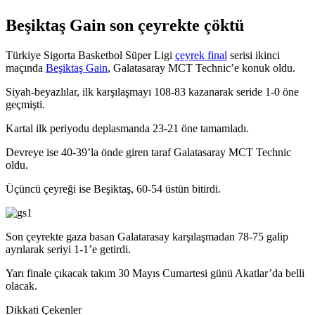
Beşiktaş Gain son çeyrekte çöktü
Türkiye Sigorta Basketbol Süper Ligi
çeyrek final
serisi ikinci
maçında
Beşiktaş Gain
, Galatasaray MCT Technic’e konuk oldu.
Siyah-beyazlılar, ilk karşılaşmayı 108-83 kazanarak seride 1-0 öne
geçmişti.
Kartal ilk periyodu deplasmanda 23-21 öne tamamladı.
Devreye ise 40-39’la önde giren taraf Galatasaray MCT Technic
oldu.
Üçüncü çeyreği ise Beşiktaş, 60-54 üstün bitirdi.
Son çeyrekte gaza basan Galatarasay karşılaşmadan 78-75 galip
ayrılarak seriyi 1-1’e getirdi.
Yarı finale çıkacak takım 30 Mayıs Cumartesi günü Akatlar’da belli
olacak.
Dikkati Çekenler