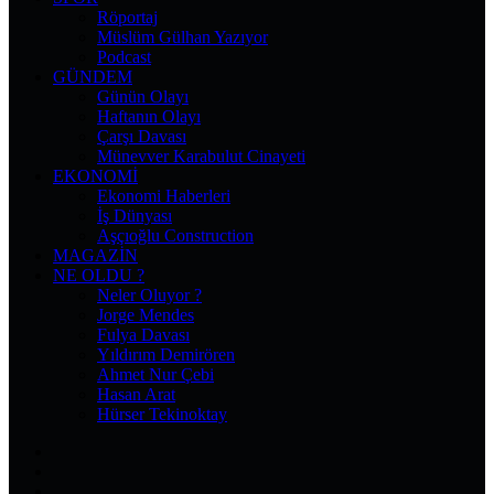
Röportaj
Müslüm Gülhan Yazıyor
Podcast
GÜNDEM
Günün Olayı
Haftanın Olayı
Çarşı Davası
Münevver Karabulut Cinayeti
EKONOMI
Ekonomi Haberleri
İş Dünyası
Aşçıoğlu Construction
MAGAZIN
NE OLDU ?
Neler Oluyor ?
Jorge Mendes
Fulya Davası
Yıldırım Demirören
Ahmet Nur Çebi
Hasan Arat
Hürser Tekinoktay
Facebook
X
Pinterest