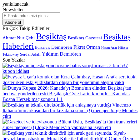
yankılanacak.
Newsletter
E-
Posta
adresinizi
En Çok Takip Edilenler
giriniz
Beşiktaş
Beşiktaş
Beşiktaş Gazetesi
Ahmet Nur Çebi
Haberleri
Demirören
Fikret Orman
Bonservis
Hürser
Hasan Arat
Yıldırım Demirören
Serdal Adalı
Tekinoktay
Son Yazılar