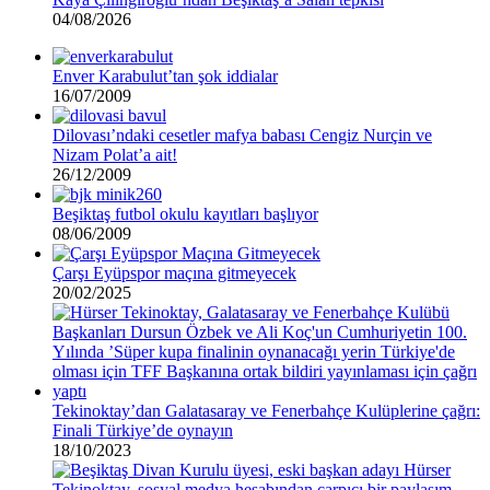
04/08/2026
Enver Karabulut’tan şok iddialar
16/07/2009
Dilovası’ndaki cesetler mafya babası Cengiz Nurçin ve
Nizam Polat’a ait!
26/12/2009
Beşiktaş futbol okulu kayıtları başlıyor
08/06/2009
Çarşı Eyüpspor maçına gitmeyecek
20/02/2025
Tekinoktay’dan Galatasaray ve Fenerbahçe Kulüplerine çağrı:
Finali Türkiye’de oynayın
18/10/2023