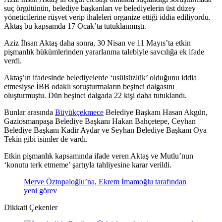
suç örgütünün, belediye başkanları ve belediyelerin üst düzey
yöneticilerine rüşvet verip ihaleleri organize ettiği iddia ediliyordu.
Aktaş bu kapsamda 17 Ocak’ta tutuklanmıştı.
Aziz İhsan Aktaş daha sonra, 30 Nisan ve 11 Mayıs’ta etkin
pişmanlık hükümlerinden yararlanma talebiyle savcılığa ek ifade
verdi.
Aktaş’ın ifadesinde belediyelerde ‘usülsüzlük’ olduğunu iddia
etmesiyse İBB odaklı soruşturmaların beşinci dalgasını
oluşturmuştu. Dün beşinci dalgada 22 kişi daha tutuklandı.
Bunlar arasında
Büyükçekmece
Belediye Başkanı Hasan Akgün,
Gaziosmanpaşa Belediye Başkanı Hakan Bahçetepe, Ceyhan
Belediye Başkanı Kadir Aydar ve Seyhan Belediye Başkanı Oya
Tekin gibi isimler de vardı.
Etkin pişmanlık kapsamında ifade veren Aktaş ve Mutlu’nun
‘konutu terk etmeme’ şartıyla tahliyesine karar verildi.
Merve Öztopaloğlu’na, Ekrem İmamoğlu tarafından
yeni görev
Dikkati Çekenler