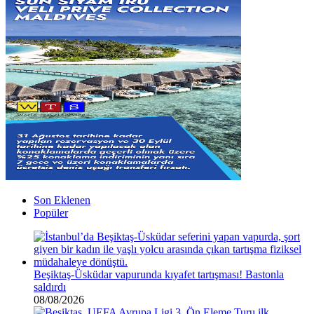
Son Eklenen
Popüler
Beşiktaş-Üsküdar vapurunda kıyafet tartışması! Bastonla
saldırdı
08/08/2026