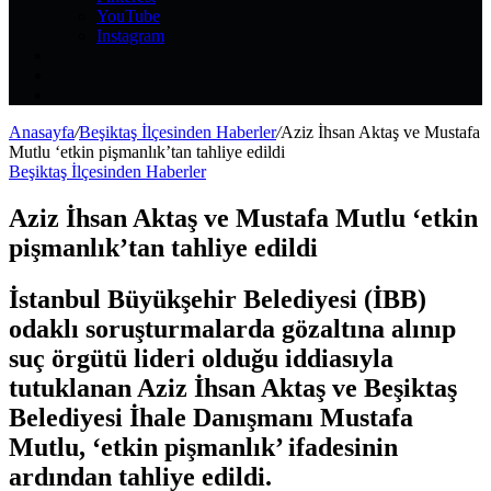
YouTube
Instagram
Kayıt
Ol
Rastgele
Makale
Kenar
Bölmesi
Anasayfa
/
Beşiktaş İlçesinden Haberler
/
Aziz İhsan Aktaş ve Mustafa
Mutlu ‘etkin pişmanlık’tan tahliye edildi
Beşiktaş İlçesinden Haberler
Aziz İhsan Aktaş ve Mustafa Mutlu ‘etkin
pişmanlık’tan tahliye edildi
İstanbul Büyükşehir Belediyesi (İBB)
odaklı soruşturmalarda gözaltına alınıp
suç örgütü lideri olduğu iddiasıyla
tutuklanan Aziz İhsan Aktaş ve Beşiktaş
Belediyesi İhale Danışmanı Mustafa
Mutlu, ‘etkin pişmanlık’ ifadesinin
ardından tahliye edildi.