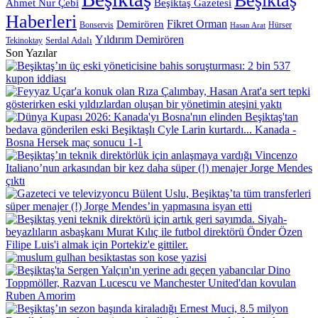
Beşiktaş
Beşiktaş Gazetesi
Ahmet Nur Çebi
Haberleri
Demirören
Fikret Orman
Bonservis
Hürser
Hasan Arat
Yıldırım Demirören
Serdal Adalı
Tekinoktay
Son Yazılar