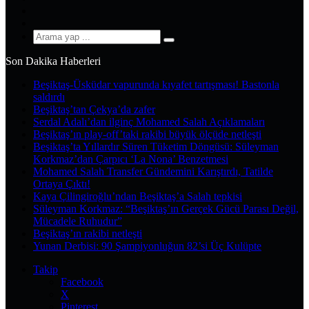
YouTube
Instagram
Arama
yap
Son Dakika Haberleri
...
Beşiktaş-Üsküdar vapurunda kıyafet tartışması! Bastonla
saldırdı
Beşiktaş’tan Çekya’da zafer
Serdal Adalı’dan ilginç Mohamed Salah Açıklamaları
Beşiktaş’ın play-off’taki rakibi büyük ölçüde netleşti
Beşiktaş’ta Yıllardır Süren Tüketim Döngüsü: Süleyman
Korkmaz’dan Çarpıcı ‘La Nona’ Benzetmesi
Mohamed Salah Transfer Gündemini Karıştırdı, Tatilde
Ortaya Çıktı!
Kaya Çilingiroğlu’ndan Beşiktaş’a Salah tepkisi
Süleyman Korkmaz: “Beşiktaş’ın Gerçek Gücü Parası Değil,
Mücadele Ruhudur”
Beşiktaş’ın rakibi netleşti
Yunan Derbisi: 90 Şampiyonluğun 82’si Üç Kulüpte
Takip
Facebook
X
Pinterest