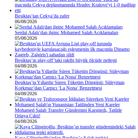
Beşiktaş’tan Çekya’da zafer
06/08/2026
Serdal Adalı’dan ilginç Mohamed Salah Açıklamaları
05/08/2026
Beşiktaş’ın play-off’taki rakibi büyük ölçüde netleşti
04/08/2026
Beşiktaş’ta Yıllardır Süren Tüketim Döngüsü: Süleyman
Korkmaz’dan Çarpıcı ‘La Nona’ Benzetmesi
04/08/2026
Mohamed Salah Transfer Gündemini Karıştırdı, Tatilde
Ortaya Çıktı!
04/08/2026
Kaya Çilingiroğlu’ndan Beşiktaş’a Salah tepkisi