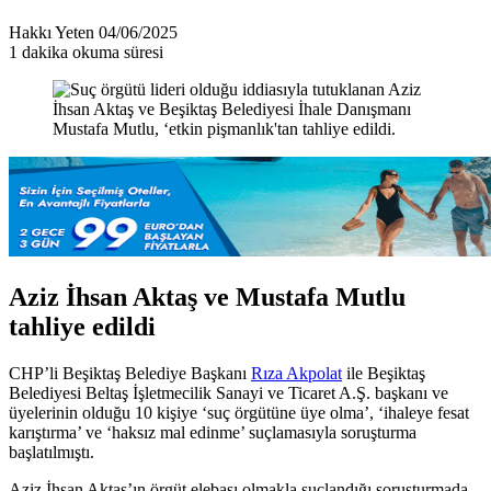
Bir
Hakkı Yeten
04/06/2025
e-
1 dakika okuma süresi
posta
göndermek
Aziz İhsan Aktaş ve Mustafa Mutlu
tahliye edildi
CHP’li Beşiktaş Belediye Başkanı
Rıza Akpolat
ile Beşiktaş
Belediyesi Beltaş İşletmecilik Sanayi ve Ticaret A.Ş. başkanı ve
üyelerinin olduğu 10 kişiye ‘suç örgütüne üye olma’, ‘ihaleye fesat
karıştırma’ ve ‘haksız mal edinme’ suçlamasıyla soruşturma
başlatılmıştı.
Aziz İhsan Aktaş’ın örgüt elebaşı olmakla suçlandığı soruşturmada