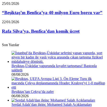
“Beşiktaş’ın
25/01/2026
Benfica’ya
40
“Beşiktaş’ın Benfica’ya 40 milyon Euro borcu var”
milyon
Euro
Rafa
22/01/2026
borcu
Silva’ya,
var”
Benfica’dan
Rafa Silva’ya, Benfica’dan komik ücret
komik
ücret
Son Yazılar
Beşiktaş-Üsküdar vapurunda kıyafet tartışması! Bastonla
saldırdı
08/08/2026
Beşiktaş’tan Çekya’da zafer
06/08/2026
Serdal Adalı’dan ilginç Mohamed Salah Açıklamaları