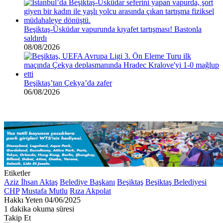
Beşiktaş-Üsküdar vapurunda kıyafet tartışması! Bastonla
saldırdı
08/08/2026
Beşiktaş’tan Çekya’da zafer
06/08/2026
Etiketler
Aziz İhsan Aktaş
Belediye Başkanı
Beşiktaş
Beşiktaş Belediyesi
CHP
Mustafa Mutlu
Rıza Akpolat
Bir
Hakkı Yeten
04/06/2025
e-
1 dakika okuma süresi
posta
Takip Et