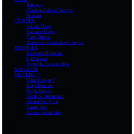
Röportaj
Müslüm Gülhan Yazıyor
Podcast
GÜNDEM
Günün Olayı
Haftanın Olayı
Çarşı Davası
Münevver Karabulut Cinayeti
EKONOMI
Ekonomi Haberleri
İş Dünyası
Aşçıoğlu Construction
MAGAZIN
NE OLDU ?
Neler Oluyor ?
Jorge Mendes
Fulya Davası
Yıldırım Demirören
Ahmet Nur Çebi
Hasan Arat
Hürser Tekinoktay
Facebook
X
Pinterest