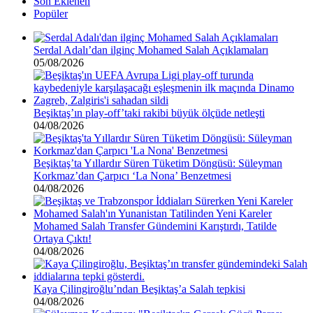
Son Eklenen
Popüler
Serdal Adalı’dan ilginç Mohamed Salah Açıklamaları
05/08/2026
Beşiktaş’ın play-off’taki rakibi büyük ölçüde netleşti
04/08/2026
Beşiktaş’ta Yıllardır Süren Tüketim Döngüsü: Süleyman
Korkmaz’dan Çarpıcı ‘La Nona’ Benzetmesi
04/08/2026
Mohamed Salah Transfer Gündemini Karıştırdı, Tatilde
Ortaya Çıktı!
04/08/2026
Kaya Çilingiroğlu’ndan Beşiktaş’a Salah tepkisi
04/08/2026