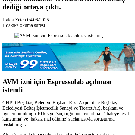
dediği ortaya çıktı.
Bir
Hakkı Yeten
04/06/2025
e-
1 dakika okuma süresi
posta
göndermek
AVM izni için Espressolab açılması
istendi
CHP’li Beşiktaş Belediye Başkanı Rıza Akpolat ile Beşiktaş
Belediyesi Beltaş İşletmecilik Sanayi ve Ticaret A.Ş. başkanı ve
üyelerinin olduğu 10 kişiye ‘suç örgütüne üye olma’, ‘ihaleye fesat
karıştırma’ ve ‘haksız mal edinme’ suçlamasıyla soruşturma
başlatılmıştı.
Aktaş’ın örgüt elebaşı olmakla suçlandığı soruşturmada suç