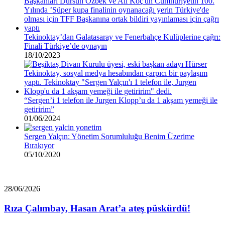
Tekinoktay’dan Galatasaray ve Fenerbahçe Kulüplerine çağrı:
Finali Türkiye’de oynayın
18/10/2023
“Sergen’i 1 telefon ile Jurgen Klopp’u da 1 akşam yemeği ile
getiririm”
01/06/2024
Sergen Yalçın: Yönetim Sorumluluğu Benim Üzerime
Bırakıyor
05/10/2020
Rıza
28/06/2026
Çalımbay,
Hasan
Rıza Çalımbay, Hasan Arat’a ateş püskürdü!
Arat’a
ateş