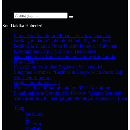
YouTube
Instagram
Arama
yap
Son Dakika Haberleri
...
Serdal Adalı’dan ilginç Mohamed Salah Açıklamaları
Beşiktaş’ın play-off’taki rakibi büyük ölçüde netleşti
Beşiktaş’ta Yıllardır Süren Tüketim Döngüsü: Süleyman
Korkmaz’dan Çarpıcı ‘La Nona’ Benzetmesi
Mohamed Salah Transfer Gündemini Karıştırdı, Tatilde
Ortaya Çıktı!
Kaya Çilingiroğlu’ndan Beşiktaş’a Salah tepkisi
Süleyman Korkmaz: “Beşiktaş’ın Gerçek Gücü Parası Değil,
Mücadele Ruhudur”
Beşiktaş’ın rakibi netleşti
Yunan Derbisi: 90 Şampiyonluğun 82’si Üç Kulüpte
Panathinaikos’ta Obradovic’in Kadrosu: Yabancı Denklemi
Yunanistan’ın 2004 Avrupa Şampiyonluğu: Rehhagel’in Planı
Takip
Facebook
X
Pinterest
YouTube