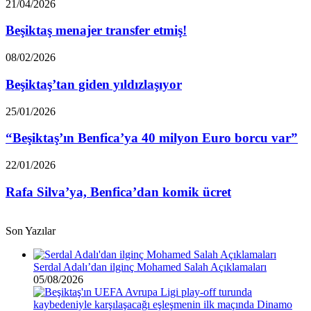
Beşiktaş
21/04/2026
püskürdü!
menajer
transfer
Beşiktaş menajer transfer etmiş!
etmiş!
Beşiktaş’tan
08/02/2026
giden
yıldızlaşıyor
Beşiktaş’tan giden yıldızlaşıyor
“Beşiktaş’ın
25/01/2026
Benfica’ya
40
“Beşiktaş’ın Benfica’ya 40 milyon Euro borcu var”
milyon
Euro
Rafa
22/01/2026
borcu
Silva’ya,
var”
Benfica’dan
Rafa Silva’ya, Benfica’dan komik ücret
komik
ücret
Son Yazılar
Serdal Adalı’dan ilginç Mohamed Salah Açıklamaları
05/08/2026