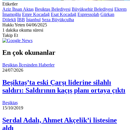
Etiketler
Aziz İhsan Aktaş
Beşiktaş Belediyesi
Büyükşehir Belediyesi
Ekrem
İmamoğlu
Emre Kocadağ
Esat Kocadağ
Espressolab
Gürkan
Dölekli
İBB
İstanbul
Seza Büyükçulha
Bir
Hakkı Yeten
04/06/2025
e-
1 dakika okuma süresi
posta
Takip Et
göndermek
En çok okunanlar
Beşiktaş İlçesinden Haberler
24/07/2026
Beşiktaş’ta eski Çarşı liderine silahlı
saldırı: Saldırının kaçış planı ortaya çıktı
Beşiktaş
15/10/2019
Serdal Adalı, Ahmet Akçelik’i listesine
aldı