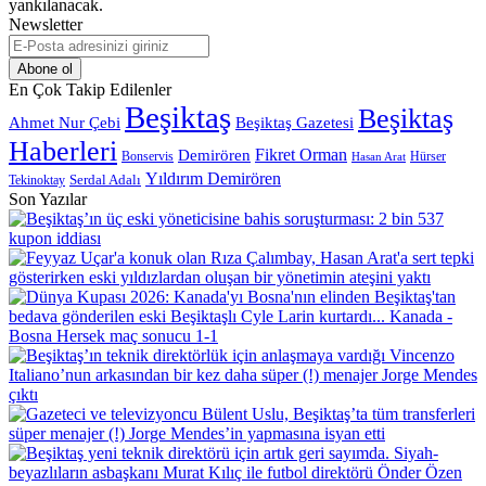
yankılanacak.
Newsletter
E-
Posta
adresinizi
En Çok Takip Edilenler
giriniz
Beşiktaş
Beşiktaş
Beşiktaş Gazetesi
Ahmet Nur Çebi
Haberleri
Demirören
Fikret Orman
Bonservis
Hürser
Hasan Arat
Yıldırım Demirören
Serdal Adalı
Tekinoktay
Son Yazılar