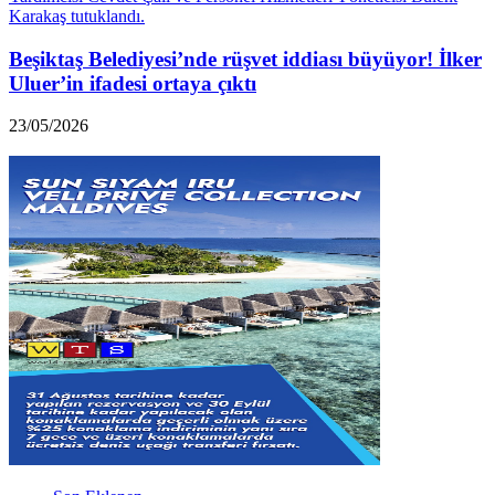
Beşiktaş Belediyesi’nde rüşvet iddiası büyüyor! İlker
Uluer’in ifadesi ortaya çıktı
23/05/2026