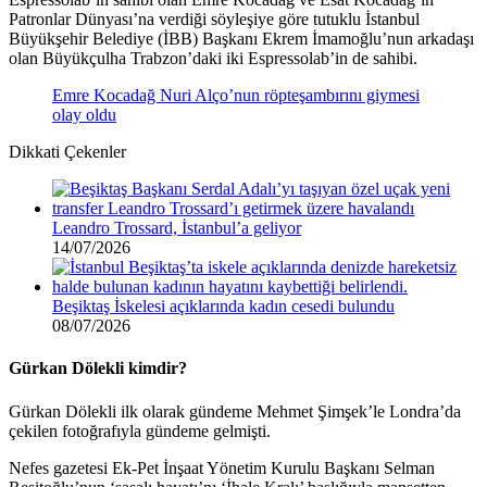
Patronlar Dünyası’na verdiği söyleşiye göre tutuklu İstanbul
Büyükşehir Belediye (İBB) Başkanı Ekrem İmamoğlu’nun arkadaşı
olan Büyükçulha Trabzon’daki iki Espressolab’in de sahibi.
Emre Kocadağ Nuri Alço’nun röpteşambırını giymesi
olay oldu
Dikkati Çekenler
Leandro Trossard, İstanbul’a geliyor
14/07/2026
Beşiktaş İskelesi açıklarında kadın cesedi bulundu
08/07/2026
Gürkan Dölekli kimdir?
Gürkan Dölekli ilk olarak gündeme Mehmet Şimşek’le Londra’da
çekilen fotoğrafıyla gündeme gelmişti.
Nefes gazetesi Ek-Pet İnşaat Yönetim Kurulu Başkanı Selman