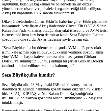
örgütünün, belediye başkanları ve belediyelerin üst düzey
yöneticilerine rüşvet verip ihaleleri organize ettiği iddia ediliyor.
Aktaş bu kapsamda 18 Nisan’da tutuklanmıştı.
Diken Gazetesinden Cihan Tekin’in haberine göre ‘Etkin pişmanlık’
kapsamında Aziz İhsan Aktaş ifadesinde Güven Elif OAT A.Ş.’nin
Karayolları’nda kiralamış olduğu akaryakıt istasyonu ve AVM tesisi
işletmesinde hem kazı hem de ruhsat iznini Seza Büyükçulha’nın
çözdüğünü öne sürdü. Aktaş ifadesine şöyle devam etti:
“Seza Büyükçulha bu ödemelerin dışında AVM’de Espressolab
isimli kafe açmak için en büyük dükkanın verilmesi sözünü almış
yine AVM’de başka kahve markası olmaması şartını Gürkan
Dölekli’ye sunmuştur. Sunmuş olduğu bu şartlar Gürkan Dölekli
tarafından kabul edilmek zorunda kalınmıştır.”
Seza Büyükçulha kimdir?
Seza Büyükçulha 23 Mayıs’taki İBB odaklı soruşturmaların
dördüncü dalgasında hakkında gözaltı kararı çıkarılan 49 kişiden
biri. İSTAÇ, KİPTAŞ ve Yol Bakım Daire Başkanlığı’nda
usulsüzlük iddialarıyla gözaltına alınan Büyükçulha 27 Mayıs’ta
tutuklanmıştı.
Espressolab’in sahibi olan Emre Kocadağ ve Esat Kocadağ’ın