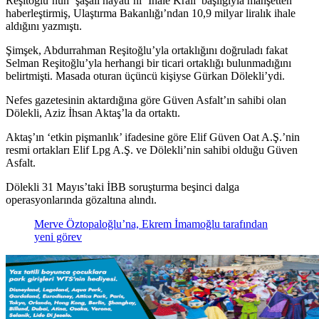
Reşitoğlu’nun ‘şaşalı hayatı’nı ‘İhale Kralı’ başlığıyla manşetten
haberleştirmiş, Ulaştırma Bakanlığı’ndan 10,9 milyar liralık ihale
aldığını yazmıştı.
Şimşek, Abdurrahman Reşitoğlu’yla ortaklığını doğruladı fakat
Selman Reşitoğlu’yla herhangi bir ticari ortaklığı bulunmadığını
belirtmişti. Masada oturan üçüncü kişiyse Gürkan Dölekli’ydi.
Nefes gazetesinin aktardığına göre Güven Asfalt’ın sahibi olan
Dölekli, Aziz İhsan Aktaş’la da ortaktı.
Aktaş’ın ‘etkin pişmanlık’ ifadesine göre Elif Güven Oat A.Ş.’nin
resmi ortakları Elif Lpg A.Ş. ve Dölekli’nin sahibi olduğu Güven
Asfalt.
Dölekli 31 Mayıs’taki İBB soruşturma beşinci dalga
operasyonlarında gözaltına alındı.
Merve Öztopaloğlu’na, Ekrem İmamoğlu tarafından
yeni görev