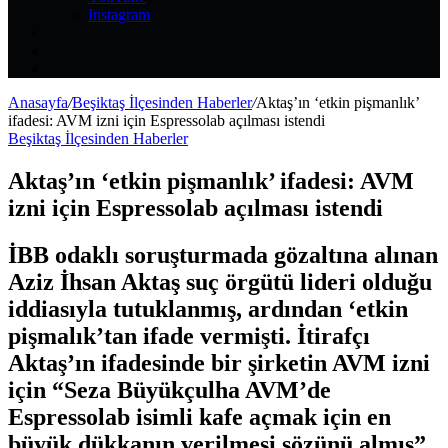
Instagram
Kayıt
Ol
Rastgele
Makale
Kenar
Bölmesi
Anasayfa
/
Beşiktaş İlçesinden Haberler
/
Aktaş’ın ‘etkin pişmanlık’
ifadesi: AVM izni için Espressolab açılması istendi
Beşiktaş İlçesinden Haberler
Aktaş’ın ‘etkin pişmanlık’ ifadesi: AVM
izni için Espressolab açılması istendi
İBB odaklı soruşturmada gözaltına alınan
Aziz İhsan Aktaş suç örgütü lideri olduğu
iddiasıyla tutuklanmış, ardından ‘etkin
pişmalık’tan ifade vermişti. İtirafçı
Aktaş’ın ifadesinde bir şirketin AVM izni
için “Seza Büyükçulha AVM’de
Espressolab isimli kafe açmak için en
büyük dükkanın verilmesi sözünü almış”