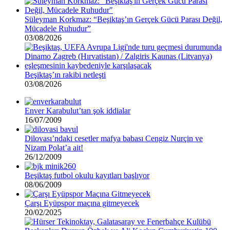
Süleyman Korkmaz: “Beşiktaş’ın Gerçek Gücü Parası Değil,
Mücadele Ruhudur”
03/08/2026
Beşiktaş’ın rakibi netleşti
03/08/2026
Enver Karabulut’tan şok iddialar
16/07/2009
Dilovası’ndaki cesetler mafya babası Cengiz Nurçin ve
Nizam Polat’a ait!
26/12/2009
Beşiktaş futbol okulu kayıtları başlıyor
08/06/2009
Çarşı Eyüpspor maçına gitmeyecek
20/02/2025