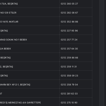
73/A, BEŞİKTAŞ
0212 260 05 27
NO:129 ETİLER
0212 282 08 67
NO:14/15 AKATLAR
0212 352 86 86
EŞİKTAŞ
0212 227 95 96
RASI SOKAK NO:1 BEBEK
0212 257 77 24
5/A BEBEK
0212 257 64 30
 BEŞİKTAŞ
0212 259 86 66
2, BEŞİKTAŞ
0212 259 11 31
EŞİKTAŞ
0212 358 09 23
AHİM BEY AP.D:1, BEŞİKTAŞ
0212 258 79 04
NT
0212 281 62 03
KREDİ İŞ MERKEZİ NO.4/4 GAYRETTEPE
0212 275 10 90