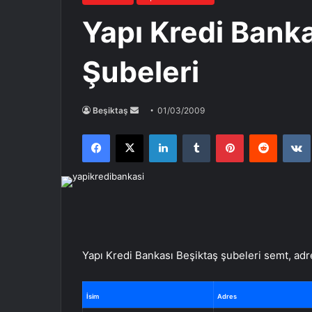
Yapı Kredi Banka
Şubeleri
Bir
Beşiktaş
01/03/2009
e-
Facebook
X
LinkedIn
Tumblr
Pinterest
Reddit
posta
göndermek
Yapı Kredi Bankası Beşiktaş şubeleri semt, adres
İsim
Adres