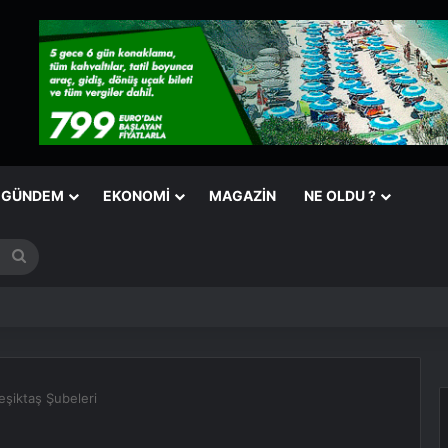
GÜNDEM
EKONOMI
MAGAZIN
NE OLDU ?
Arama
yap
...
eşiktaş Şubeleri