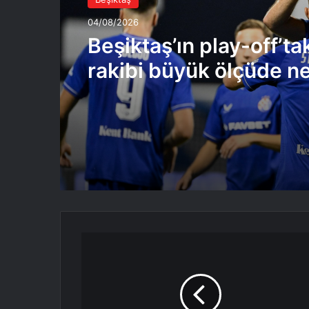
04/08/2026
Beşiktaş’ın play-off’ta
rakibi büyük ölçüde ne
Beşiktaş'ta
Konaklama