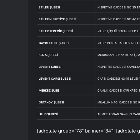
ETİLER ŞUBESİ
NİSPETİYE CADDESİ NO:35 E
ETİLER NİSPETİYE ŞUBESİ
NİSPETİYE CADDESİ NO:4/1 E
ETİLER TEPECİK ŞUBESİ
YILDIZ ÇİÇEĞİ SOKAK NO:11 E
GAYRETTEPE ŞUBESİ
YILDIZ POSTA CADDESİ NO:4
KOZA ŞUBESİ
MORBASAN SOKAK KOZA İŞ M
LEVENT ŞUBESİ
NİSPETİYE CADDESİ KAMELYA
LEVENT ÇARŞI ŞUBESİ
ÇARŞI CADDESİ NO:15 LEVEN
MERKEZ ŞUBE
ÇAMLIK CADDESİ YAPI KREDİ
ORTAKÖY ŞUBESİ
MUALLİM NACİ CADDESİ NO:9
ULUS ŞUBESİ
AHMET ADNAN SAYGUN CADD
[adrotate group=”78″ banner=”84″] [adrotate 