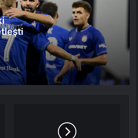
Yunanistan’ın 2004 Avrupa
Şampiyonluğu: Rehhagel’in Planı
ki
tleşti
Gate 4 ve Gate 13: Yunan Taraftar
Kültürü
Beşiktaş’ta Devrim Şahin, Bodrum’a
gitti
Karaiskakis Stadyumu Yunanistan’da
53 Bin Kişilik Oluyor
Vakıfbank
Beşiktaş, Avrupa’da zorlu turu geçti
Beşiktaş
Şubeleri
Zeibekiko Nedir? Zeybek ile Aynı