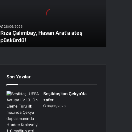
rat’a
teş
üskürdü!
28/06/2026
Rıza Çalımbay, Hasan Arat’a ateş
püskürdü!
Son Yazılar
Beşiktaş’tan Çekya’da
zafer
06/08/2026