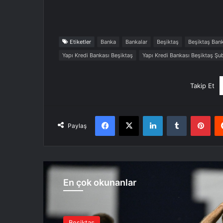
Etiketler
Banka
Bankalar
Beşiktaş
Beşiktaş Bank
Yapı Kredi Bankası Beşiktaş
Yapı Kredi Bankası Beşiktaş Şu
Takip Et
Facebook
X
LinkedIn
Tumblr
Pint
Paylaş
En çok okunanlar
Beşiktaş