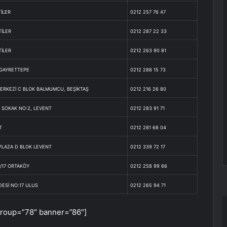
TİLER
0212 257 76 47
TİLER
0212 287 22 33
TİLER
0212 263 90 81
 GAYRETTEPE
0212 288 15 73
ERKEZİ C BLOK BALMUMCU, BEŞİKTAŞ
0212 216 26 80
 SOKAK NO:2, LEVENT
0212 283 91 71
T
0212 281 68 04
 PLAZA D BLOK LEVENT
0212 339 72 17
/17 ORTAKÖY
0212 258 99 66
ESİ NO:17 ULUS
0212 265 94 71
R
group=”78″ banner=”86″]
Ç
H