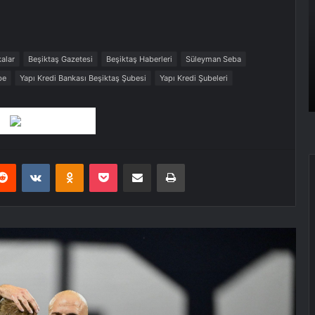
A
a
p
alar
Beşiktaş Gazetesi
Beşiktaş Haberleri
Süleyman Seba
be
Yapı Kredi Bankası Beşiktaş Şubesi
Yapı Kredi Şubeleri
Beşiktaş’ın play-off’taki rakibi büyük
ölçüde netleşti
Beşiktaş’ın rakibi netleşti
erest
Reddit
VKontakte
Odnoklassniki
Pocket
E-Posta ile paylaş
Yazdır
Yunan Derbisi: 90 Şampiyonluğun 82’si
Üç Kulüpte
Panathinaikos’ta Obradovic’in
Kadrosu: Yabancı Denklemi