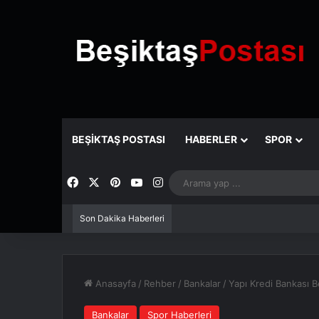
BEŞIKTAŞ POSTASI
HABERLER
SPOR
Facebook
X
Pinterest
YouTube
Instagram
Son Dakika Haberleri
Anasayfa
/
Rehber
/
Bankalar
/
Yapı Kredi Bankası B
Bankalar
Spor Haberleri