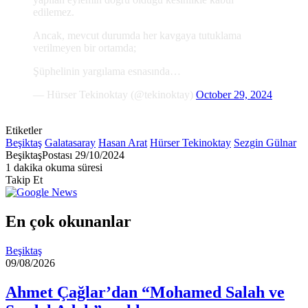
edilemez.
Ancak, mevcut durumda her kavgaya tutuklama
verilmeyen bir ortamda;
Şüphelinin yargılama esnasında…
— Hürser Tekinoktay (@tekinoktay)
October 29, 2024
Etiketler
Beşiktaş
Galatasaray
Hasan Arat
Hürser Tekinoktay
Sezgin Gülnar
Bir
BeşiktaşPostası
29/10/2024
e-
1 dakika okuma süresi
posta
Takip Et
göndermek
En çok okunanlar
Beşiktaş
09/08/2026
Ahmet Çağlar’dan “Mohamed Salah ve