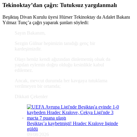
Tekinoktay’dan çağrı: Tutuksuz yargılanmalı
Beşiktaş Divan Kurulu üyesi Hürser Tekinoktay da Adalet Bakanı
Yılmaz Tunç’a çağrı yaparak şunları söyledi:
Sayın Bakanım,
Sezgin Gülnar hepimizin tanıdığı genç bir
kardeşimizdir.
Olayı henüz kendi ağızından dinlememiş olsak da
yapılan eylemin doğru olduğu kesinlikle kabul
edilemez.
Ancak, mevcut durumda her kavgaya tutuklama
verilmeyen bir ortamda;
Dikkati Çekenler
Beşiktaş’a kaybetmişti! Hradec Kralove liginde
güldü
09/08/2026