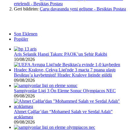
ertelendi - Beşiktaş Postası
Geri bildirim:
Çarşı davasında yeni gelişme - Beşiktaş Postası
Son Eklenen
Popüler
Aris Selanik Hangi Takım: PAOK’un Şehir Rakibi
10/08/2026
Beşiktaş’a kaybetmişti! Hradec Kralove liginde güldü
09/08/2026
Şampiyonlar Ligi 3 Ön Eleme Sonuc Olympiacos NEC
09/08/2026
Ahmet Çağlar’dan “Mohamed Salah ve Serdal Adalı”
açıklaması
09/08/2026