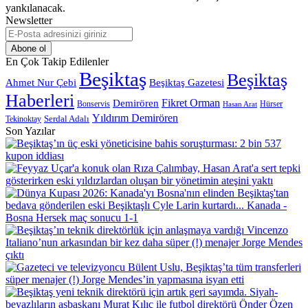
yankılanacak.
Newsletter
E-
Posta
adresinizi
En Çok Takip Edilenler
giriniz
Beşiktaş
Beşiktaş
Beşiktaş Gazetesi
Ahmet Nur Çebi
Haberleri
Demirören
Fikret Orman
Bonservis
Hürser
Hasan Arat
Yıldırım Demirören
Serdal Adalı
Tekinoktay
Son Yazılar