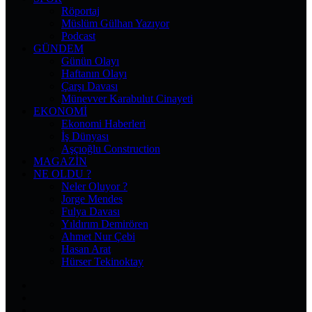
Röportaj
Müslüm Gülhan Yazıyor
Podcast
GÜNDEM
Günün Olayı
Haftanın Olayı
Çarşı Davası
Münevver Karabulut Cinayeti
EKONOMI
Ekonomi Haberleri
İş Dünyası
Aşçıoğlu Construction
MAGAZIN
NE OLDU ?
Neler Oluyor ?
Jorge Mendes
Fulya Davası
Yıldırım Demirören
Ahmet Nur Çebi
Hasan Arat
Hürser Tekinoktay
Facebook
X
Pinterest