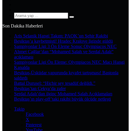
YouTube
Instagram
Arama
yap
Son Dakika Haberleri
...
Aris Selanik Hangi Takım: PAOK’un Şehir Rakibi
Beşiktaş’a kaybetmişti! Hradec Kralove liginde güldü
Şampiyonlar Ligi 3 Ön Eleme Sonuc Olympiacos NEC
Ahmet Çağlar’dan “Mohamed Salah ve Serdal Adalı”
açıklaması
Şampiyonlar Ligi Ön Eleme: Olympiacos NEC Maçı Hangi
Kanalda
Beşiktaş-Üsküdar vapurunda kıyafet tartışması! Bastonla
saldırdı
Battal Durusel: “Hiçbir şey tesadüf değildi.”
Beşiktaş’tan Çekya’da zafer
Serdal Adalı’dan ilginç Mohamed Salah Açıklamaları
Beşiktaş’ın play-off’taki rakibi büyük ölçüde netleşti
Takip
Facebook
X
Pinterest
YouTube