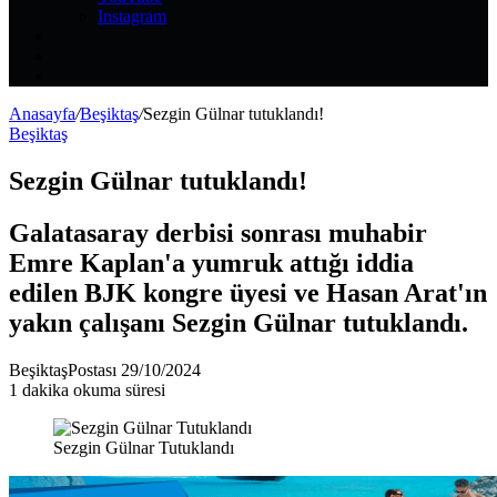
Instagram
Kayıt
Ol
Rastgele
Makale
Kenar
Bölmesi
Anasayfa
/
Beşiktaş
/
Sezgin Gülnar tutuklandı!
Beşiktaş
Sezgin Gülnar tutuklandı!
Galatasaray derbisi sonrası muhabir
Emre Kaplan'a yumruk attığı iddia
edilen BJK kongre üyesi ve Hasan Arat'ın
yakın çalışanı Sezgin Gülnar tutuklandı.
Bir
BeşiktaşPostası
29/10/2024
e-
1 dakika okuma süresi
posta
göndermek
Sezgin Gülnar Tutuklandı