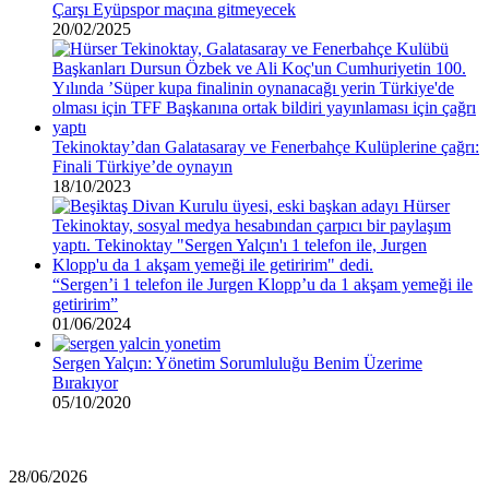
Çarşı Eyüpspor maçına gitmeyecek
20/02/2025
Tekinoktay’dan Galatasaray ve Fenerbahçe Kulüplerine çağrı:
Finali Türkiye’de oynayın
18/10/2023
“Sergen’i 1 telefon ile Jurgen Klopp’u da 1 akşam yemeği ile
getiririm”
01/06/2024
Sergen Yalçın: Yönetim Sorumluluğu Benim Üzerime
Bırakıyor
05/10/2020
Rıza
28/06/2026