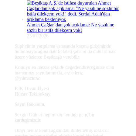
Ahmet Çağlar’dan şok açıklama: Ne yazılı ne
sözlü bir istifa dilekçem yok!
23/07/2026
Şüphelinin yargılama esnasında kaçma girişiminde
bulunmayacağına dair kefaleti şahsım da dahil olmak
üzere yüzlerce Beşiktaşlı verebilir.
Konuyu en hassas şekilde değerlendireceğinize olan
inancımızı saygılarımızla, arz ederiz.
@yilmaztunc
BJK Divan Üyesi
Hürser Tekinoktay
Sayın Bakanım,
Sezgin Gülnar hepimizin tanıdığı genç bir
kardeşimizdir.
Olayı henüz kendi ağızından dinlememiş olsak da
yapılan eylemin doğru olduğu kesinlikle kabul