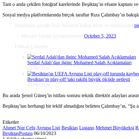
Tam o anda çekilen fotoğraf karelerinde Beşiktaş’ın efsane kaptanı v
Sosyal medya platformlarında birçok taraftar Rıza Çalımbay’ın bakışların
Beşiktaşın çocuğu Rıza hocamın bakışı diyor ve susuyorum!
pi
— Mustafa Sandal (@mustinetnet)
October 5, 2023
Dikkati Çekenler
Serdal Adalı’dan ilginç Mohamed Salah Açıklamaları
05/08/2026
Beşiktaş’ın play-off’taki rakibi büyük ölçüde netleşti
04/08/2026
Bu arada Şenol Güneş’in istifası sonrası teknik direktör adayları aras
Beşiktaş’tan herhangi bir teklif almadığını belirten Çalımbay’ın, “Şu 
Etiketler
Ahmet Nur Çebi
Avrupa Ligi
Beşiktaş
Lugano
Mehmet Büyükekşi
R
Bir
BeşiktaşPostası
06/10/2023
e-
1 dakika okuma süresi