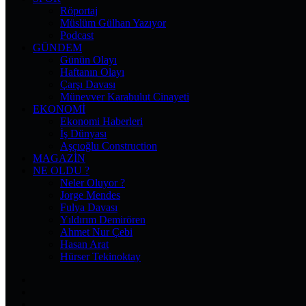
Röportaj
Müslüm Gülhan Yazıyor
Podcast
GÜNDEM
Günün Olayı
Haftanın Olayı
Çarşı Davası
Münevver Karabulut Cinayeti
EKONOMI
Ekonomi Haberleri
İş Dünyası
Aşçıoğlu Construction
MAGAZIN
NE OLDU ?
Neler Oluyor ?
Jorge Mendes
Fulya Davası
Yıldırım Demirören
Ahmet Nur Çebi
Hasan Arat
Hürser Tekinoktay
Facebook
X
Pinterest