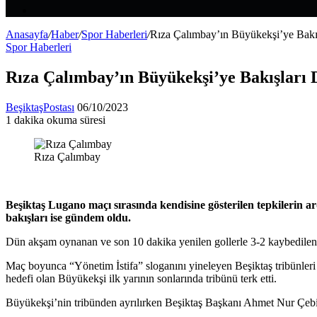
Makale
Kenar
Bölmesi
Anasayfa
/
Haber
/
Spor Haberleri
/
Rıza Çalımbay’ın Büyükekşi’ye Bakı
Spor Haberleri
Rıza Çalımbay’ın Büyükekşi’ye Bakışları
Bir
BeşiktaşPostası
06/10/2023
e-
1 dakika okuma süresi
Facebook
X
LinkedIn
Tumblr
Pinterest
Reddit
VKontakte
Odnoklassniki
Pocket
posta
göndermek
Rıza Çalımbay
Beşiktaş Lugano maçı sırasında kendisine gösterilen tepkileri
bakışları ise gündem oldu.
Dün akşam oynanan ve son 10 dakika yenilen gollerle 3-2 kaybedile
Maç boyunca “Yönetim İstifa” sloganını yineleyen Beşiktaş tribünler
hedefi olan Büyükekşi ilk yarının sonlarında tribünü terk etti.
Büyükekşi’nin tribünden ayrılırken Beşiktaş Başkanı Ahmet Nur Çebi’