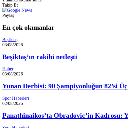
Facebook
X
LinkedIn
Tumblr
Pinterest
Reddit
VKontakte
Odnoklassniki
Pocket
posta
Takip Et
göndermek
Paylaş
Facebook
X
LinkedIn
Tumblr
Pinterest
Reddit
VKontakte
Odnoklassniki
Pocket
E-
Yazdır
Posta
En çok okunanlar
ile
paylaş
Beşiktaş
03/08/2026
Beşiktaş’ın rakibi netleşti
Haber
03/08/2026
Yunan Derbisi: 90 Şampiyonluğun 82’si Üç
Spor Haberleri
02/08/2026
Panathinaikos’ta Obradovic’in Kadrosu: 
Spor Haberleri