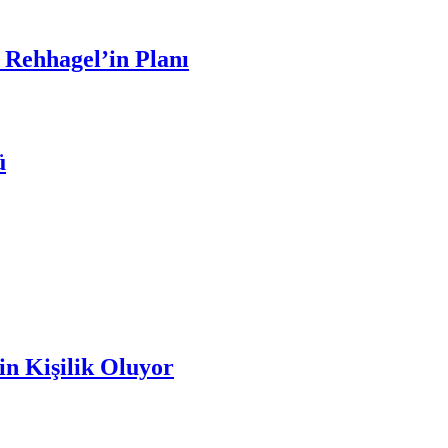
 Rehhagel’in Planı
ü
n Kişilik Oluyor