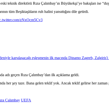
e eski teknik direktörü Rıza Çalımbay’ın Büyükekşi’ye bakışları ise “d
ın tüm Beşiktaşlıların ruh halini yansıttığını dile getirdi.
c.twitter.com/zNxOcm5Cv3
ında adı geçen Rıza Çalımbay’dan ilk açıklama geldi.
anda her şey taze. Bana gelen teklif yok. Ancak teklif gelirse her zama
ıza Çalımbay
UEFA