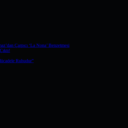
maz’dan Çarpıcı ‘La Nona’ Benzetmesi
Çıktı!
Mücadele Ruhudur”