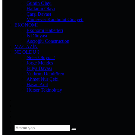
Günün Olayı
Haftanın Olayı
Çarşı Davası
Münevver Karabulut Cinayeti
EKONOMI
Ekonomi Haberleri
İş Dünyası
Aşçıoğlu Construction
MAGAZIN
NE OLDU ?
Neler Oluyor ?
Jorge Mendes
Fulya Davası
Yıldırım Demirören
Ahmet Nur Çebi
Hasan Arat
Hürser Tekinoktay
Facebook
X
Pinterest
YouTube
Instagram
Arama