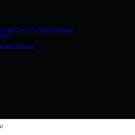
maz’dan Çarpıcı ‘La Nona’ Benzetmesi
Çıktı!
Mücadele Ruhudur”
k!