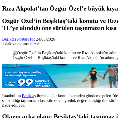
Rıza Akpolat’tan Özgür Özel’e büyük kıya
Özgür Özel’in Beşiktaş’taki konutu ve Rıza 
TL’ye alındığı öne sürülen taşınmazın kısa
Bir
Beşiktaş Postası FR
24/03/2026
e-
1 dakika okuma süresi
Facebook
X
LinkedIn
Tumblr
Pinterest
Reddit
VKontakte
Odnoklassniki
Pocket
posta
göndermek
Özgür Özel’in Beşiktaş’taki konutu ve Rıza Akpolat’ın adının geç
İstanbul’un
Beşiktaş
ilçesinde bir konut üzerinden gündeme gelen “değe
satın aldığı taşınmazın kısa sürede milyonluk değere ulaştığı öne sürü
ifade ediliyor.
Olayın arka planı: Beşiktaş’taki taşınmaz i