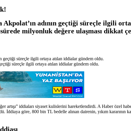
k!
Akpolat’ın adının geçtiği süreçle ilgili ort
 sürede milyonluk değere ulaşması dikkat çe
tiği süreçle ilgili ortaya atılan iddialar gündem oldu.
r artışı” iddiaları siyaset kulislerini hareketlendirdi. A Haber özel 
ldü. İddiaya göre, 800 bin TL bedelle alınan dairenin, yıkım kararının k
ddiası