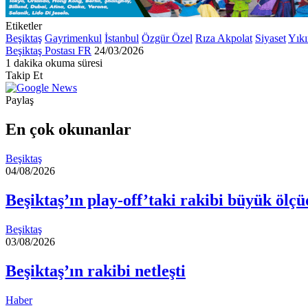
Etiketler
Beşiktaş
Gayrimenkul
İstanbul
Özgür Özel
Rıza Akpolat
Siyaset
Yıkı
Bir
Beşiktaş Postası FR
24/03/2026
e-
1 dakika okuma süresi
Facebook
X
LinkedIn
Tumblr
Pinterest
Reddit
VKontakte
Odnoklassniki
Pocket
posta
Takip Et
göndermek
Paylaş
Facebook
X
LinkedIn
Tumblr
Pinterest
Reddit
VKontakte
Odnoklassniki
Pocket
E-
Yazdır
Posta
En çok okunanlar
ile
paylaş
Beşiktaş
04/08/2026
Beşiktaş’ın play-off’taki rakibi büyük ölçüd
Beşiktaş
03/08/2026
Beşiktaş’ın rakibi netleşti
Haber