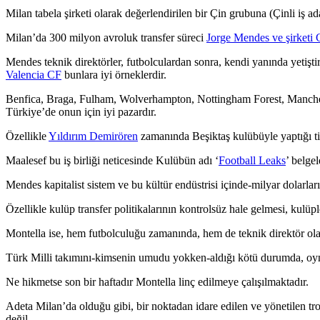
Milan tabela şirketi olarak değerlendirilen bir Çin grubuna (Çinli iş
Milan’da 300 milyon avroluk transfer süreci
Jorge Mendes ve şirketi 
Mendes teknik direktörler, futbolculardan sonra, kendi yanında yetişt
Valencia CF
bunlara iyi örneklerdir.
Benfica, Braga, Fulham, Wolverhampton, Nottingham Forest, Manchester
Türkiye’de onun için iyi pazardır.
Özellikle
Yıldırım Demirören
zamanında Beşiktaş kulübüyle yaptığı ti
Maalesef bu iş birliği neticesinde Kulübün adı ‘
Football Leaks
’ belge
Mendes kapitalist sistem ve bu kültür endüstrisi içinde-milyar dolarları
Özellikle kulüp transfer politikalarının kontrolsüz hale gelmesi, kulü
Montella ise, hem futbolculuğu zamanında, hem de teknik direktör olarak
Türk Milli takımını-kimsenin umudu yokken-aldığı kötü durumda, oynat
Ne hikmetse son bir haftadır Montella linç edilmeye çalışılmaktadır.
Adeta Milan’da olduğu gibi, bir noktadan idare edilen ve yönetilen tr
değil…