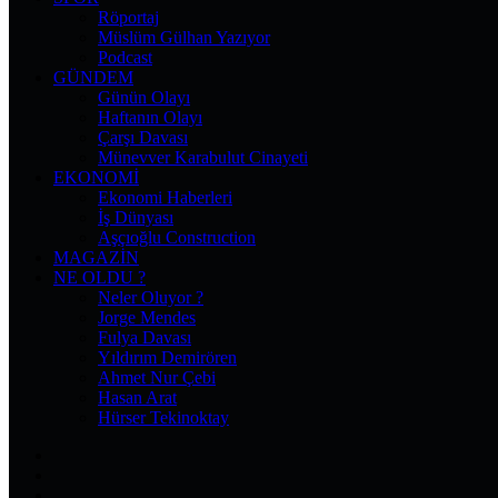
Röportaj
Müslüm Gülhan Yazıyor
Podcast
GÜNDEM
Günün Olayı
Haftanın Olayı
Çarşı Davası
Münevver Karabulut Cinayeti
EKONOMI
Ekonomi Haberleri
İş Dünyası
Aşçıoğlu Construction
MAGAZIN
NE OLDU ?
Neler Oluyor ?
Jorge Mendes
Fulya Davası
Yıldırım Demirören
Ahmet Nur Çebi
Hasan Arat
Hürser Tekinoktay
Facebook
X
Pinterest