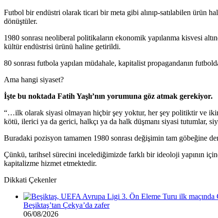
Futbol bir endüstri olarak ticari bir meta gibi alınıp-satılabilen ürün 
dönüştüler.
1980 sonrası neoliberal politikaların ekonomik yapılanma kisvesi altın
kültür endüstrisi ürünü haline getirildi.
80 sonrası futbola yapılan müdahale, kapitalist propagandanın futbolda 
Ama hangi siyaset?
İşte bu noktada Fatih Yaşlı’nın yorumuna göz atmak gerekiyor.
“…ilk olarak siyasi olmayan hiçbir şey yoktur, her şey politiktir ve iki
kötü, ilerici ya da gerici, halkçı ya da halk düşmanı siyasi tutumlar, si
Buradaki pozisyon tamamen 1980 sonrası değişimin tam göbeğine de
Çünkü, tarihsel sürecini incelediğimizde farklı bir ideoloji yapının içi
kapitalizme hizmet etmektedir.
Dikkati Çekenler
Beşiktaş’tan Çekya’da zafer
06/08/2026