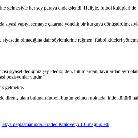
haline gelmesiyle her şey paraya endekslendi. Haliyle, futbol kulüpleri d
da siyasi yapıyı sermaye çıkarına yönelik bir kurguya dönüştürülmesiyle 
siyasetin olmadığına dair söylemlerine rağmen, futbol kitleleri yönetmek
ncisi siyaset dediğiniz şey ideolojiden, tutumlardan, tavırlardan ayrı olar
yasi pozisyonlar vardır.”
nk gelmekte.
nde direniş alanı bulunan futbol, bugün gelinen noktada, kitle kültürü ha