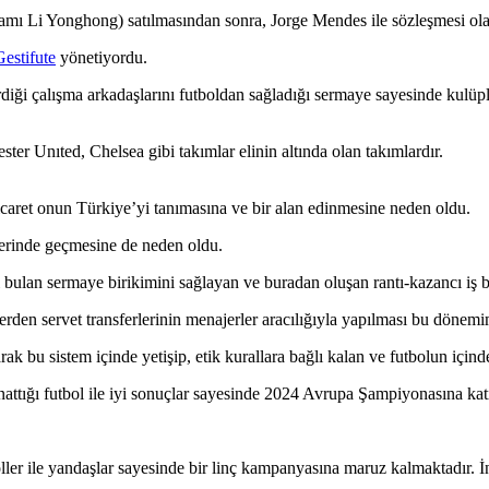
 adamı Li Yonghong) satılmasından sonra, Jorge Mendes ile sözleşmesi o
Gestifute
yönetiyordu.
irdiği çalışma arkadaşlarını futboldan sağladığı sermaye sayesinde kul
 Unıted, Chelsea gibi takımlar elinin altında olan takımlardır.
caret onun Türkiye’yi tanımasına ve bir alan edinmesine neden oldu.
lerinde geçmesine de neden oldu.
 bulan sermaye birikimini sağlayan ve buradan oluşan rantı-kazancı iş bir
plerden servet transferlerinin menajerler aracılığıyla yapılması bu döne
 bu sistem içinde yetişip, etik kurallara bağlı kalan ve futbolun içinde k
tığı futbol ile iyi sonuçlar sayesinde 2024 Avrupa Şampiyonasına katıl
oller ile yandaşlar sayesinde bir linç kampanyasına maruz kalmaktadır. 