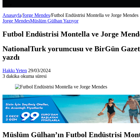
Makale
Kenar
Bölmesi
Anasayfa
/
Jorge Mendes
/
Futbol Endüstrisi Montella ve Jorge Mendes
Jorge Mendes
Müslüm Gülhan Yazıyor
Futbol Endüstrisi Montella ve Jorge Mend
NationalTurk yorumcusu ve BirGün Gazete
yazdı
Bir
Hakkı Yeten
29/03/2024
e-
3 dakika okuma süresi
Facebook
X
LinkedIn
Tumblr
Pinterest
Reddit
VKontakte
Odnoklassniki
Pocket
posta
göndermek
Müslüm Gülhan’ın Futbol Endüstrisi Montel