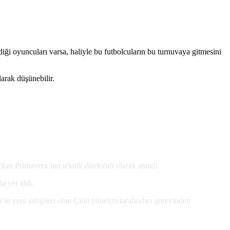
ği oyuncuları varsa, haliyle bu futbolcuların bu turnuvaya gitmesini
arak düşünebilir.
an Primavera’nın teknik direktörü olarak atandı .
a yer aldı.
ın yeni sahipleri olan Çinli yönetim tarafından görevinden