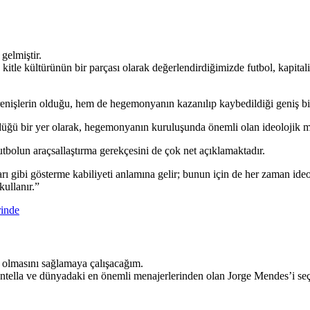
gelmiştir.
tle kültürünün bir parçası olarak değerlendirdiğimizde futbol, kapitalizm
enişlerin olduğu, hem de hegemonyanın kazanılıp kaybedildiği geniş bir
üğü bir yer olarak, hegemonyanın kuruluşunda önemli olan ideolojik mü
olun araçsallaştırma gerekçesini de çok net açıklamaktadır.
 gibi gösterme kabiliyeti anlamına gelir; bunun için de her zaman ideolo
kullanır.”
rinde
r olmasını sağlamaya çalışacağım.
ntella ve dünyadaki en önemli menajerlerinden olan Jorge Mendes’i seç