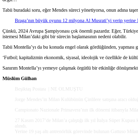
Tabii buradaki soru, eğer Mendes süreci yönetiyorsa, onun adına taşer
Braga’nın büyük oyunu 12 milyona Al Musrati’yi verip yerine
Çünkü, 2024 Avrupa Şampiyonası çok önemli pazardır. Eğer, Türkiye’de
istemesi Milan’daki gibi bir sürecin başlamasının nedeni olabilir.
Tabii Montella’yı da bu konuda engel olarak gördüğünden, yapması ger
‘Futbol; kapitalizmin ekonomik, siyasal, ideolojik ve özellikle de kült
Sanırım Montella’yı yemeye çalışmak örgütlü bir etkinliğe dönüşmekt
Müslüm Gülhan
Beşiktaş Postası | NE OLMUŞTU
Jorge Mendes’in Milan Kulübünün Çinlilere satışına aracı oldu
Campionato Nazionale Primavera’nın ilk dönemi itibarıyla Milan 
27 Kasım 2017’de Milan’a çalıştığı ilk yıl İtalya Süper Kupas
alındı.
Yerine 19 yaş altı antrenörlük görevinde bulunan Gattuso Milan