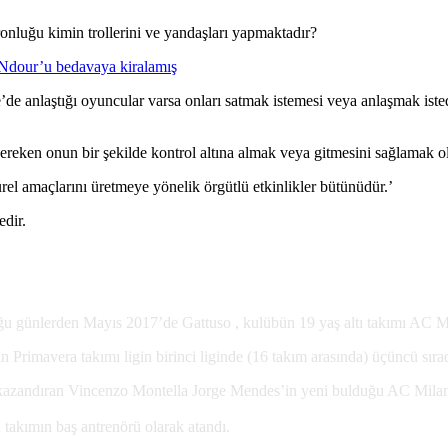
onluğu kimin trollerini ve yandaşları yapmaktadır?
 Ndour’u bedavaya kiralamış
 anlaştığı oyuncular varsa onları satmak istemesi veya anlaşmak istedi
eken onun bir şekilde kontrol altına almak veya gitmesini sağlamak ol
ürel amaçlarını üretmeye yönelik örgütlü etkinlikler bütünüdür.’
edir.
ğu günlerden Mayıs 2017’de Gattuso , kulübün 19 yaş altı takımı AC Mil
Primavera takımı ligin birinci liginde (16 takım arasında) üçüncü sırad
ı kazandıran Vincenzo Montella Jorge Mendes’in yeni bulduğu AC Milan’
 takımın baş antrenörü olarak atandı.