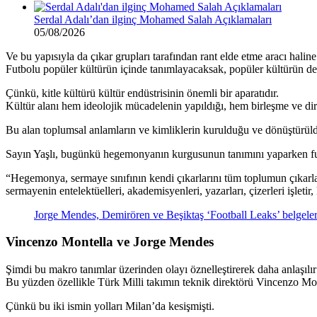
Serdal Adalı’dan ilginç Mohamed Salah Açıklamaları
05/08/2026
Ve bu yapısıyla da çıkar grupları tarafından rant elde etme aracı haline 
Futbolu popüler kültürün içinde tanımlayacaksak, popüler kültürün de ki
Çünkü, kitle kültürü kültür endüstrisinin önemli bir aparatıdır.
Kültür alanı hem ideolojik mücadelenin yapıldığı, hem birleşme ve dir
Bu alan toplumsal anlamların ve kimliklerin kurulduğu ve dönüştürüld
Sayın Yaşlı, bugünkü hegemonyanın kurgusunun tanımını yaparken futb
“Hegemonya, sermaye sınıfının kendi çıkarlarını tüm toplumun çıkarları
sermayenin entelektüelleri, akademisyenleri, yazarları, çizerleri işletir, 
Jorge Mendes, Demirören ve Beşiktaş ‘Football Leaks’ belgele
Vincenzo Montella ve Jorge Mendes
Şimdi bu makro tanımlar üzerinden olayı öznelleştirerek daha anlaşılı
Bu yüzden özellikle Türk Milli takımın teknik direktörü Vincenzo Mo
Çünkü bu iki ismin yolları Milan’da kesişmişti.