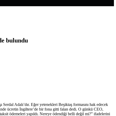
rde bulundu
şı Serdal Adalı’dır. Eğer yetenekleri Beşiktaş formasını hak edecek
nde ücretin İngiltere’de bir fona gitti falan dedi. O günkü CEO,
sit ödemeleri yapıldı. Nereye ödendiği belli değil mi?” ifadelerini