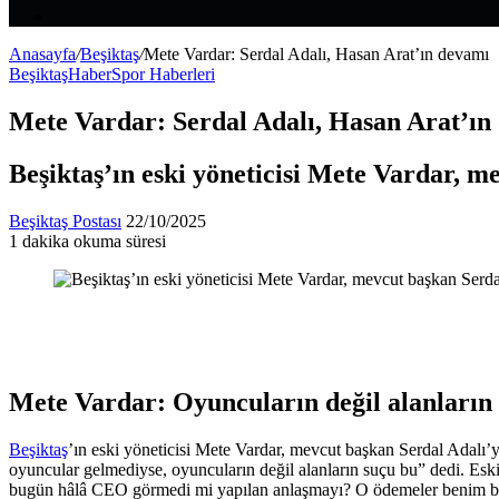
Makale
Kenar
Bölmesi
Anasayfa
/
Beşiktaş
/
Mete Vardar: Serdal Adalı, Hasan Arat’ın devamı
Beşiktaş
Haber
Spor Haberleri
Mete Vardar: Serdal Adalı, Hasan Arat’ın
Beşiktaş’ın eski yöneticisi Mete Vardar, m
Bir
Beşiktaş Postası
22/10/2025
e-
1 dakika okuma süresi
Facebook
X
LinkedIn
Tumblr
Pinterest
Reddit
VKontakte
Odnoklassniki
Pocket
posta
göndermek
Mete Vardar: Oyuncuların değil alanların
Beşiktaş
’ın eski yöneticisi Mete Vardar, mevcut başkan Serdal Adalı’y
oyuncular gelmediyse, oyuncuların değil alanların suçu bu” dedi. Eski 
bugün hâlâ CEO görmedi mi yapılan anlaşmayı? O ödemeler benim bildiği