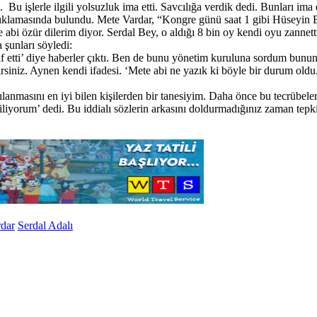
 Bu işlerle ilgili yolsuzluk ima etti. Savcılığa verdik dedi. Bunları ima
çıklamasında bulundu. Mete Vardar, “Kongre günü saat 1 gibi Hüseyin B
Mete abi özür dilerim diyor. Serdal Bey, o aldığı 8 bin oy kendi oyu zann
şunları söyledi:
lif etti’ diye haberler çıktı. Ben de bunu yönetim kuruluna sordum bunu
irsiniz. Aynen kendi ifadesi. ‘Mete abi ne yazık ki böyle bir durum old
ılanmasını en iyi bilen kişilerden bir tanesiyim. Daha önce bu tecrübe
liyorum’ dedi. Bu iddialı sözlerin arkasını doldurmadığınız zaman tepki
dar
Serdal Adalı