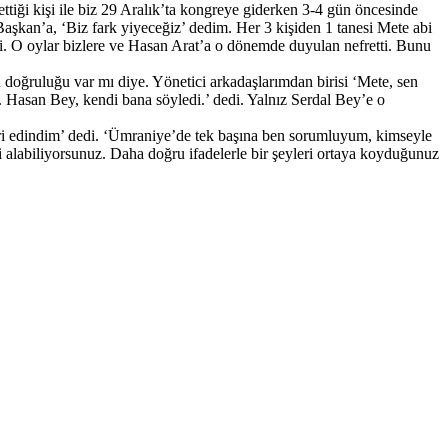
 ettiği kişi ile biz 29 Aralık’ta kongreye giderken 3-4 gün öncesinde
aşkan’a, ‘Biz fark yiyeceğiz’ dedim. Her 3 kişiden 1 tanesi Mete abi
etti. O oylar bizlere ve Hasan Arat’a o dönemde duyulan nefretti. Bunu
n doğruluğu var mı diye. Yönetici arkadaşlarımdan birisi ‘Mete, sen
u. Hasan Bey, kendi bana söyledi.’ dedi. Yalnız Serdal Bey’e o
leri edindim’ dedi. ‘Ümraniye’de tek başına ben sorumluyum, kimseyle
 alabiliyorsunuz. Daha doğru ifadelerle bir şeyleri ortaya koyduğunuz