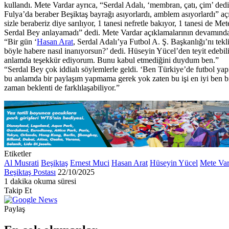
kullandı. Mete Vardar ayrıca, “Serdal Adalı, ‘membran, çatı, çim’ dedi.
Fulya’da beraber Beşiktaş bayrağı asıyorlardı, amblem asıyorlardı” a
sizle beraberiz diye sarılıyor, 1 tanesi nefretle bakıyor, 1 tanesi de 
Serdal Bey anlayamadı” dedi. Mete Vardar açıklamalarının devamında 
“Bir gün ‘
Hasan Arat
, Serdal Adalı’ya Futbol A. Ş. Başkanlığı’nı tek
böyle habere nasıl inanıyorsun?’ dedi. Hüseyin Yücel’den teyit edebil
anlamda teşekkür ediyorum. Bunu kabul etmediğini duydum ben.”
“Serdal Bey çok iddialı söylemlerle geldi. ‘Ben Türkiye’de futbol yap
bu anlamda bir paylaşım yapmama gerek yok zaten bu işi en iyi ben bi
zaman beklenti de farklılaşabiliyor.”
Etiketler
Al Musrati
Beşiktaş
Ernest Muci
Hasan Arat
Hüseyin Yücel
Mete Var
Bir
Beşiktaş Postası
22/10/2025
e-
1 dakika okuma süresi
Facebook
X
LinkedIn
Tumblr
Pinterest
Reddit
VKontakte
Odnoklassniki
Pocket
posta
Takip Et
göndermek
Paylaş
Facebook
X
LinkedIn
Tumblr
Pinterest
Reddit
VKontakte
Odnoklassniki
Pocket
E-
Yazdır
Posta