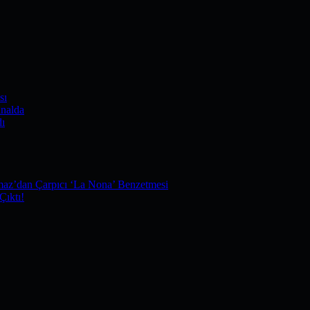
sı
nalda
dı
maz’dan Çarpıcı ‘La Nona’ Benzetmesi
Çıktı!