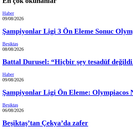
En çok okunanlar
ile
paylaş
Haber
09/08/2026
Şampiyonlar Ligi 3 Ön Eleme Sonuc Oly
Beşiktaş
08/08/2026
Battal Durusel: “Hiçbir şey tesadüf değildi
Haber
09/08/2026
Şampiyonlar Ligi Ön Eleme: Olympiacos
Beşiktaş
06/08/2026
Beşiktaş’tan Çekya’da zafer