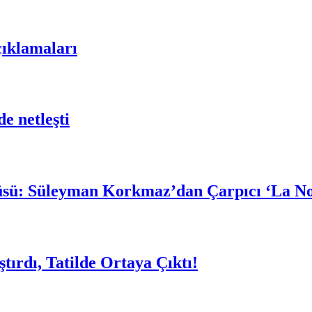
çıklamaları
e netleşti
güsü: Süleyman Korkmaz’dan Çarpıcı ‘La N
rdı, Tatilde Ortaya Çıktı!