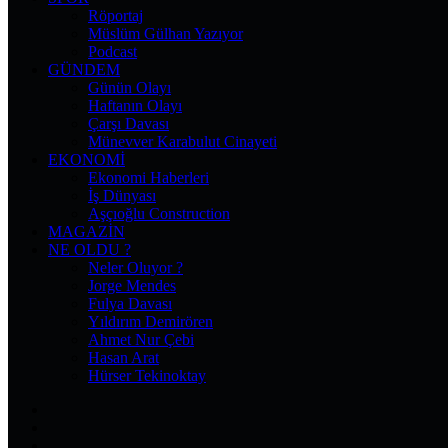
Röportaj
Müslüm Gülhan Yazıyor
Podcast
GÜNDEM
Günün Olayı
Haftanın Olayı
Çarşı Davası
Münevver Karabulut Cinayeti
EKONOMI
Ekonomi Haberleri
İş Dünyası
Aşçıoğlu Construction
MAGAZIN
NE OLDU ?
Neler Oluyor ?
Jorge Mendes
Fulya Davası
Yıldırım Demirören
Ahmet Nur Çebi
Hasan Arat
Hürser Tekinoktay
Facebook
X
Pinterest