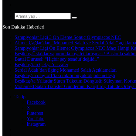
YouTube
Instagram
Arama
yap
Son Dakika Haberleri
...
Şampiyonlar Ligi 3 Ön Eleme Sonuc Olympiacos NEC
Ahmet Çağlar’dan “Mohamed Salah ve Serdal Adalı” açıklama
Şampiyonlar Ligi Ön Eleme: Olympiacos NEC Maçı Hangi Ka
Beşiktaş-Üsküdar vapurunda kıyafet tartışması! Bastonla saldır
Battal Durusel: “Hiçbir şey tesadüf değildi.”
Beşiktaş’tan Çekya’da zafer
Serdal Adalı’dan ilginç Mohamed Salah Açıklamaları
Beşiktaş’ın play-off’taki rakibi büyük ölçüde netleşti
Beşiktaş’ta Yıllardır Süren Tüketim Döngüsü: Süleyman Kork
Mohamed Salah Transfer Gündemini Karıştırdı, Tatilde Ortaya 
Takip
Facebook
X
Pinterest
YouTube
Instagram
Kayıt
Ol
Rastgele