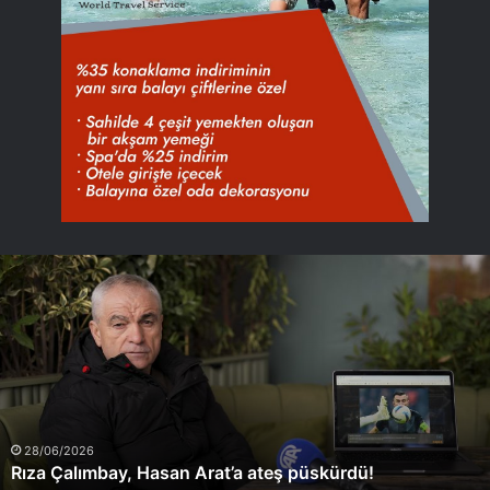
Rıza
Çalımbay,
Hasan
Arat’a
ateş
püskürdü!
28/06/2026
Rıza Çalımbay, Hasan Arat’a ateş püskürdü!