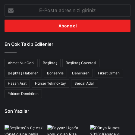
E-
Posta
adresinizi
giriniz
En Çok Takip Edilenler
Ahmet Nur Çebi
Beşiktaş
Beşiktaş Gazetesi
Beşiktaş Haberleri
Bonservis
Demirören
Fikret Orman
Hasan Arat
Hürser Tekinoktay
Serdal Adalı
Yıldırım Demirören
Son Yazılar