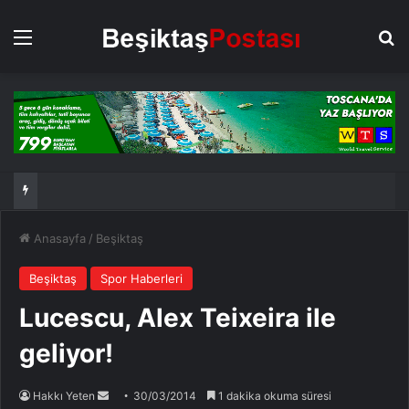
Menü
Ar
Anasayfa
/
Beşiktaş
Beşiktaş
Spor Haberleri
Lucescu, Alex Teixeira ile
geliyor!
Bir
Hakkı Yeten
30/03/2014
1 dakika okuma süresi