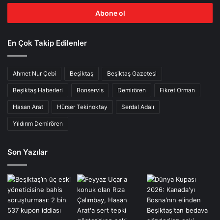
adresinizi
giriniz
En Çok Takip Edilenler
Ahmet Nur Çebi
Beşiktaş
Beşiktaş Gazetesi
Beşiktaş Haberleri
Bonservis
Demirören
Fikret Orman
Hasan Arat
Hürser Tekinoktay
Serdal Adalı
Yıldırım Demirören
Son Yazılar