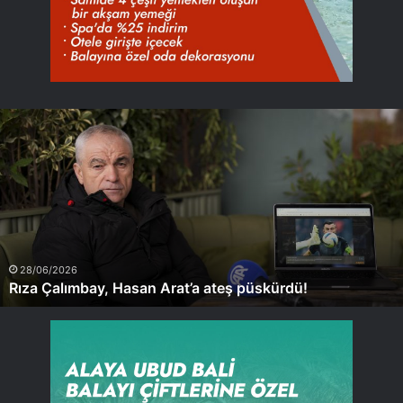
Rıza
Çalımbay,
Hasan
Arat’a
ateş
püskürdü!
28/06/2026
Rıza Çalımbay, Hasan Arat’a ateş püskürdü!