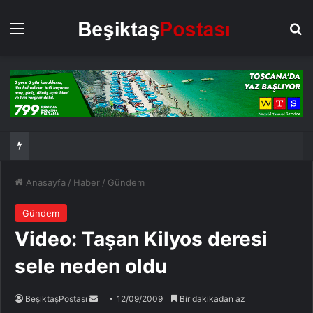
Menü
Ar
Anasayfa
/
Haber
/
Gündem
Gündem
Video: Taşan Kilyos deresi
sele neden oldu
Bir
BeşiktaşPostası
12/09/2009
Bir dakikadan az