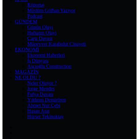
Röportaj
Müslüm Gülhan Yazıyor
Podcast
GÜNDEM
Günün Olayı
Haftanın Olayı
Çarşı Davası
Münevver Karabulut Cinayeti
EKONOMI
Ekonomi Haberleri
İş Dünyası
Aşçıoğlu Construction
MAGAZIN
NE OLDU ?
Neler Oluyor ?
Jorge Mendes
Fulya Davası
Yıldırım Demirören
Ahmet Nur Çebi
Hasan Arat
Hürser Tekinoktay
Facebook
X
Pinterest