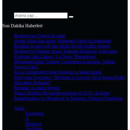
YouTube
Instagram
Arama
yap
Son Dakika Haberleri
...
Beşiktaş’tan Çekya’da zafer
Serdal Adalı’dan ilginç Mohamed Salah Açıklamaları
Beşiktaş’ın play-off’taki rakibi büyük ölçüde netleşti
Beşiktaş’ta Yıllardır Süren Tüketim Döngüsü: Süleyman
Korkmaz’dan Çarpıcı ‘La Nona’ Benzetmesi
Mohamed Salah Transfer Gündemini Karıştırdı, Tatilde
Ortaya Çıktı!
Kaya Çilingiroğlu’ndan Beşiktaş’a Salah tepkisi
Süleyman Korkmaz: “Beşiktaş’ın Gerçek Gücü Parası Değil,
Mücadele Ruhudur”
Beşiktaş’ın rakibi netleşti
Yunan Derbisi: 90 Şampiyonluğun 82’si Üç Kulüpte
Panathinaikos’ta Obradovic’in Kadrosu: Yabancı Denklemi
Takip
Facebook
X
Pinterest
YouTube