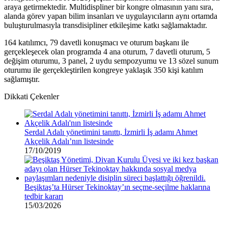
araya getirmektedir. Multidispliner bir kongre olmasının yanı sıra,
alanda görev yapan bilim insanları ve uygulayıcıların aynı ortamda
buluşturulmasıyla transdisipliner etkileşime katkı sağlamaktadır.
164 katılımcı, 79 davetli konuşmacı ve oturum başkanı ile
gerçekleşecek olan programda 4 ana oturum, 7 davetli oturum, 5
değişim oturumu, 3 panel, 2 uydu sempozyumu ve 13 sözel sunum
oturumu ile gerçekleştirilen kongreye yaklaşık 350 kişi katılım
sağlamıştır.
Dikkati Çekenler
Serdal Adalı yönetimini tanıttı, İzmirli İş adamı Ahmet
Akçelik Adalı’nın listesinde
17/10/2019
Beşiktaş’ta Hürser Tekinoktay’ın seçme-seçilme haklarına
tedbir kararı
15/03/2026