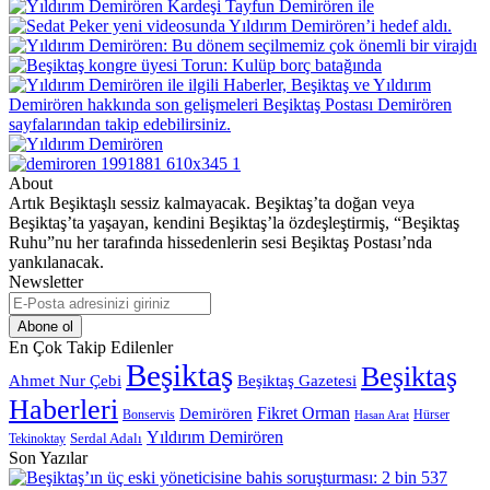
About
Artık Beşiktaşlı sessiz kalmayacak. Beşiktaş’ta doğan veya
Beşiktaş’ta yaşayan, kendini Beşiktaş’la özdeşleştirmiş, “Beşiktaş
Ruhu”nu her tarafında hissedenlerin sesi Beşiktaş Postası’nda
yankılanacak.
Newsletter
E-
Posta
adresinizi
En Çok Takip Edilenler
giriniz
Beşiktaş
Beşiktaş
Beşiktaş Gazetesi
Ahmet Nur Çebi
Haberleri
Demirören
Fikret Orman
Bonservis
Hürser
Hasan Arat
Yıldırım Demirören
Serdal Adalı
Tekinoktay
Son Yazılar