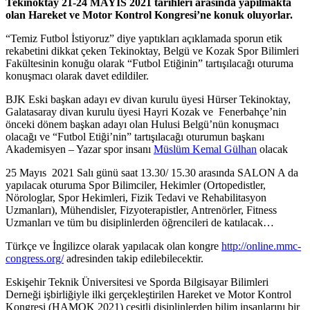
Tekinoktay 21-24 MAYIS 2021 tarihleri arasında yapılmakta
olan Hareket ve Motor Kontrol Kongresi’ne konuk oluyorlar.
“Temiz Futbol İstiyoruz” diye yaptıkları açıklamada sporun etik
rekabetini dikkat çeken Tekinoktay, Belgü ve Kozak Spor Bilimleri
Fakültesinin konuğu olarak “Futbol Etiğinin” tartışılacağı oturuma
konuşmacı olarak davet edildiler.
BJK Eski başkan adayı ev divan kurulu üyesi Hürser Tekinoktay,
Galatasaray divan kurulu üyesi Hayri Kozak ve Fenerbahçe’nin
önceki dönem başkan adayı olan Hulusi Belgü’nün konuşmacı
olacağı ve “Futbol Etiği’nin” tartışılacağı oturumun başkanı
Akademisyen – Yazar spor insanı
Müslüm Kemal Gülhan
olacak
25 Mayıs 2021 Salı günü saat 13.30/ 15.30 arasında SALON A da
yapılacak oturuma Spor Bilimciler, Hekimler (Ortopedistler,
Nörologlar, Spor Hekimleri, Fizik Tedavi ve Rehabilitasyon
Uzmanları), Mühendisler, Fizyoterapistler, Antrenörler, Fitness
Uzmanları ve tüm bu disiplinlerden öğrencileri de katılacak…
Türkçe ve İngilizce olarak yapılacak olan kongre
http://online.mmc-
congress.org/
adresinden takip edilebilecektir.
Eskişehir Teknik Üniversitesi ve Sporda Bilgisayar Bilimleri
Derneği işbirliğiyle ilki gerçekleştirilen Hareket ve Motor Kontrol
Kongresi (HAMOK 2021) çeşitli disiplinlerden bilim insanlarını bir