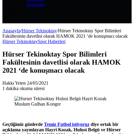
Instagram
Kayıt
Ol
Rastgele
Makale
Kenar
Bölmesi
Anasayfa
/
Hürser Tekinoktay
/
Hürser Tekinoktay Spor Bilimleri
Fakültesinin davetlisi olarak HAMOK 2021 ‘de konuşmacı olacak
Hürser Tekinoktay
Spor Haberleri
Hürser Tekinoktay Spor Bilimleri
Fakültesinin davetlisi olarak HAMOK
2021 ‘de konuşmacı olacak
Bir
Hakkı Yeten
24/05/2021
e-
1 dakika okuma süresi
posta
göndermek
Geçtiğimiz günlerde
Temiz Futbol istiyoruz
diye ortak bir
açıklama yayınlayan Hayri Kozak, Hulusi Belgü ve Hürser