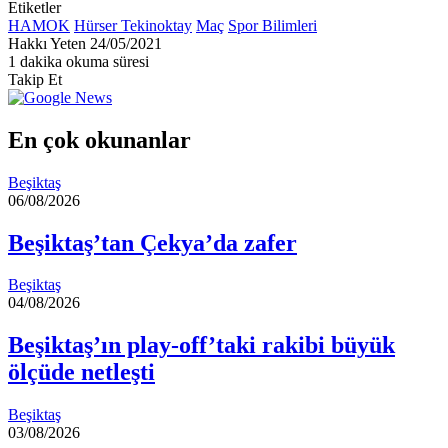
Etiketler
HAMOK
Hürser Tekinoktay
Maç
Spor Bilimleri
Bir
Hakkı Yeten
24/05/2021
e-
1 dakika okuma süresi
posta
Takip Et
göndermek
En çok okunanlar
Beşiktaş
06/08/2026
Beşiktaş’tan Çekya’da zafer
Beşiktaş
04/08/2026
Beşiktaş’ın play-off’taki rakibi büyük
ölçüde netleşti
Beşiktaş
03/08/2026