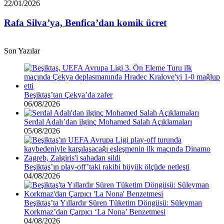
Rafa
22/01/2026
borcu
Silva’ya,
var”
Benfica’dan
Rafa Silva’ya, Benfica’dan komik ücret
komik
ücret
Son Yazılar
Beşiktaş’tan Çekya’da zafer
06/08/2026
Serdal Adalı’dan ilginç Mohamed Salah Açıklamaları
05/08/2026
Beşiktaş’ın play-off’taki rakibi büyük ölçüde netleşti
04/08/2026
Beşiktaş’ta Yıllardır Süren Tüketim Döngüsü: Süleyman
Korkmaz’dan Çarpıcı ‘La Nona’ Benzetmesi
04/08/2026