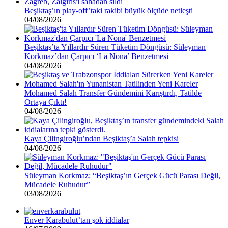
Beşiktaş’ın play-off’taki rakibi büyük ölçüde netleşti
04/08/2026
Beşiktaş’ta Yıllardır Süren Tüketim Döngüsü: Süleyman
Korkmaz’dan Çarpıcı ‘La Nona’ Benzetmesi
04/08/2026
Mohamed Salah Transfer Gündemini Karıştırdı, Tatilde
Ortaya Çıktı!
04/08/2026
Kaya Çilingiroğlu’ndan Beşiktaş’a Salah tepkisi
04/08/2026
Süleyman Korkmaz: “Beşiktaş’ın Gerçek Gücü Parası Değil,
Mücadele Ruhudur”
03/08/2026
Enver Karabulut’tan şok iddialar