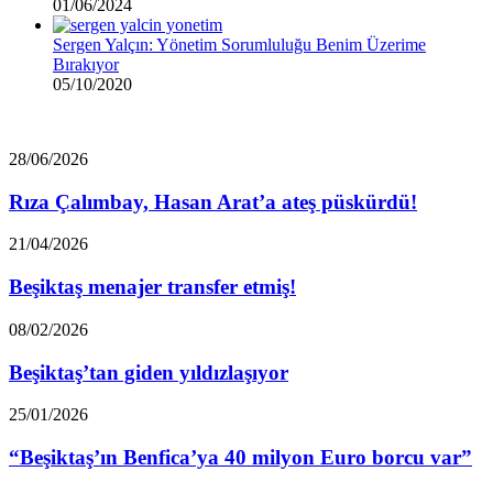
01/06/2024
Sergen Yalçın: Yönetim Sorumluluğu Benim Üzerime
Bırakıyor
05/10/2020
Rıza
28/06/2026
Çalımbay,
Hasan
Rıza Çalımbay, Hasan Arat’a ateş püskürdü!
Arat’a
ateş
Beşiktaş
21/04/2026
püskürdü!
menajer
transfer
Beşiktaş menajer transfer etmiş!
etmiş!
Beşiktaş’tan
08/02/2026
giden
yıldızlaşıyor
Beşiktaş’tan giden yıldızlaşıyor
“Beşiktaş’ın
25/01/2026
Benfica’ya
40
“Beşiktaş’ın Benfica’ya 40 milyon Euro borcu var”
milyon
Euro