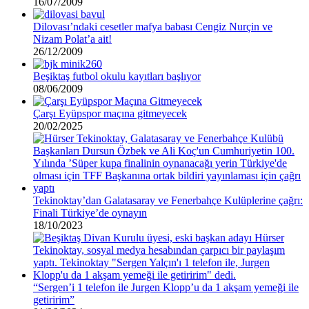
16/07/2009
Dilovası’ndaki cesetler mafya babası Cengiz Nurçin ve
Nizam Polat’a ait!
26/12/2009
Beşiktaş futbol okulu kayıtları başlıyor
08/06/2009
Çarşı Eyüpspor maçına gitmeyecek
20/02/2025
Tekinoktay’dan Galatasaray ve Fenerbahçe Kulüplerine çağrı:
Finali Türkiye’de oynayın
18/10/2023
“Sergen’i 1 telefon ile Jurgen Klopp’u da 1 akşam yemeği ile
getiririm”