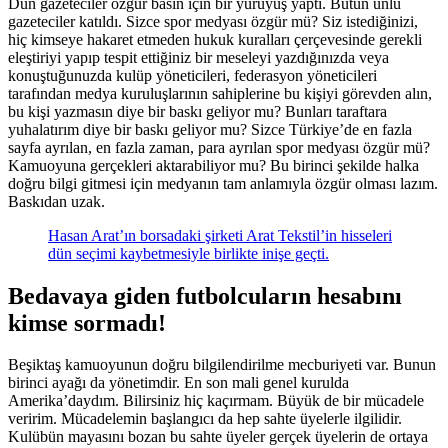
Dün gazeteciler özgür basın için bir yürüyüş yaptı. Bütün ünlü
gazeteciler katıldı. Sizce spor medyası özgür mü? Siz istediğinizi,
hiç kimseye hakaret etmeden hukuk kuralları çerçevesinde gerekli
eleştiriyi yapıp tespit ettiğiniz bir meseleyi yazdığınızda veya
konuştuğunuzda kulüp yöneticileri, federasyon yöneticileri
tarafından medya kuruluşlarının sahiplerine bu kişiyi görevden alın,
bu kişi yazmasın diye bir baskı geliyor mu? Bunları taraftara
yuhalatırım diye bir baskı geliyor mu? Sizce Türkiye’de en fazla
sayfa ayrılan, en fazla zaman, para ayrılan spor medyası özgür mü?
Kamuoyuna gerçekleri aktarabiliyor mu? Bu birinci şekilde halka
doğru bilgi gitmesi için medyanın tam anlamıyla özgür olması lazım.
Baskıdan uzak.
Hasan Arat’ın borsadaki şirketi Arat Tekstil’in hisseleri
dün seçimi kaybetmesiyle birlikte inişe geçti.
Bedavaya giden futbolcuların hesabını
kimse sormadı!
Beşiktaş kamuoyunun doğru bilgilendirilme mecburiyeti var. Bunun
birinci ayağı da yönetimdir. En son mali genel kurulda
Amerika’daydım. Bilirsiniz hiç kaçırmam. Büyük de bir mücadele
veririm. Mücadelemin başlangıcı da hep sahte üyelerle ilgilidir.
Kulübün mayasını bozan bu sahte üyeler gerçek üyelerin de ortaya