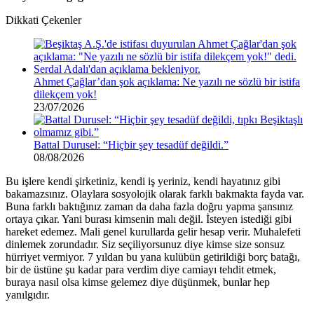
Dikkati Çekenler
Ahmet Çağlar’dan şok açıklama: Ne yazılı ne sözlü bir istifa
dilekçem yok!
23/07/2026
Battal Durusel: “Hiçbir şey tesadüf değildi.”
08/08/2026
Bu işlere kendi şirketiniz, kendi iş yeriniz, kendi hayatınız gibi
bakamazsınız. Olaylara sosyolojik olarak farklı bakmakta fayda var.
Buna farklı baktığınız zaman da daha fazla doğru yapma şansınız
ortaya çıkar. Yani burası kimsenin malı değil. İsteyen istediği gibi
hareket edemez. Mali genel kurullarda gelir hesap verir. Muhalefeti
dinlemek zorundadır. Siz seçiliyorsunuz diye kimse size sonsuz
hürriyet vermiyor. 7 yıldan bu yana kulübün getirildiği borç batağı,
bir de üstüne şu kadar para verdim diye camiayı tehdit etmek,
buraya nasıl olsa kimse gelemez diye düşünmek, bunlar hep
yanılgıdır.