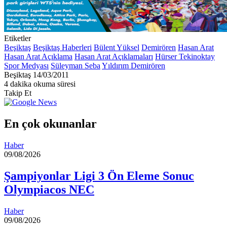
Etiketler
Beşiktaş
Beşiktaş Haberleri
Bülent Yüksel
Demirören
Hasan Arat
Hasan Arat Açıklama
Hasan Arat Açıklamaları
Hürser Tekinoktay
Spor Medyası
Süleyman Seba
Yıldırım Demirören
Bir
Beşiktaş
14/03/2011
e-
4 dakika okuma süresi
posta
Takip Et
göndermek
En çok okunanlar
Haber
09/08/2026
Şampiyonlar Ligi 3 Ön Eleme Sonuc
Olympiacos NEC
Haber
09/08/2026