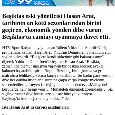
Beşiktaş eski yöneticisi Hasan Arat,
tarihinin en kötü sezonlarından birini
geçiren, ekonomik yönden dibe vuran
Beşiktaş’ta camiayı uyanmaya davet etti.
NTV Spor Radyo’da yayınlanan Bülent Yüksel ile Sportif Görüş
programına katılan Hasan Arat, Yıldırım Demirören yönetimini ağır
sözlerle eleştirdi. “Bu işlere kendi şirketiniz gibi bakamazsınız”
diyerek Yıldırım Demirören’i eleştiren Hasan Arat, “Beşiktaş
zamanında memur maaşıyla yaşayan bir başkan seçerek ayakta
kalmayı başarabilmiştir… Bugün Beşiktaş, bir kişinin veya grubun
malı olma tehlikesiyle karşı karşıya kalabilir… Şu kadar para verdim
diye her dakika insanların suratına çarpa çarpa kongre üyelerini
sersemlettiler… İsteyen istediği gibi hareket edemez. ..Mali genel
kurullarda gelir hesap verir… Muhalefeti dinlemek zorundadır… Siz
seçiliyorsunuz diye kimse size sonsuz hürriyet vermiyor…
Beşiktaş’ta bazı değerler kayboldu…” dedi.
İşte Hasan Arat’ın çarpıcı açıklamaları;