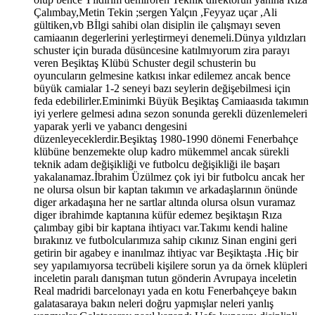
Çalımbay,Metin Tekin ;sergen Yalçın ,Feyyaz uçar ,Ali
gültiken,vb Bİlgi sahibi olan disiplin ile çalışmayı seven
camiaanın degerlerini yerleştirmeyi denemeli.Dünya yıldızları
schuster için burada düsüncesine katılmıyorum zira parayı
veren Beşiktaş Klübü Schuster degil schusterin bu
oyuncuların gelmesine katkısı inkar edilemez ancak bence
büyük camialar 1-2 seneyi bazı seylerin değişebilmesi için
feda edebilirler.Eminimki Büyük Beşiktaş Camiaasıda takımın
iyi yerlere gelmesi adına sezon sonunda gerekli düzenlemeleri
yaparak yerli ve yabancı dengesini
düzenleyeceklerdir.Beşiktaş 1980-1990 dönemi Fenerbahçe
klübüne benzemekte olup kadro mükemmel ancak sürekli
teknik adam değişikliği ve futbolcu değişikliği ile başarı
yakalanamaz.İbrahim Üzülmez çok iyi bir futbolcu ancak her
ne olursa olsun bir kaptan takımın ve arkadaşlarının önünde
diger arkadaşına her ne sartlar altında olursa olsun vuramaz
diger ibrahimde kaptanına küfür edemez beşiktaşın Rıza
çalımbay gibi bir kaptana ihtiyacı var.Takımı kendi haline
bırakınız ve futbolcularımıza sahip cıkınız Sinan engini geri
getirin bir agabey e inanılmaz ihtiyac var Beşiktaşta .Hiç bir
sey yapılamıyorsa tecrübeli kişilere sorun ya da örnek klüpleri
inceletin paralı danışman tutun gönderin Avrupaya inceletin
Real madridi barcelonayı yada en kotu Fenerbahçeye bakın
galatasaraya bakın neleri doğru yapmışlar neleri yanlış