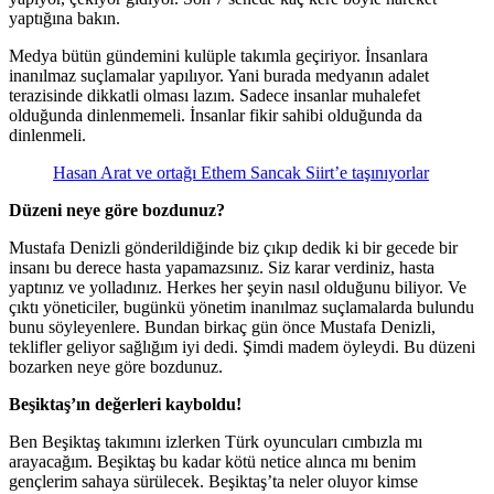
yaptığına bakın.
Medya bütün gündemini kulüple takımla geçiriyor. İnsanlara
inanılmaz suçlamalar yapılıyor. Yani burada medyanın adalet
terazisinde dikkatli olması lazım. Sadece insanlar muhalefet
olduğunda dinlenmemeli. İnsanlar fikir sahibi olduğunda da
dinlenmeli.
Hasan Arat ve ortağı Ethem Sancak Siirt’e taşınıyorlar
Düzeni neye göre bozdunuz?
Mustafa Denizli gönderildiğinde biz çıkıp dedik ki bir gecede bir
insanı bu derece hasta yapamazsınız. Siz karar verdiniz, hasta
yaptınız ve yolladınız. Herkes her şeyin nasıl olduğunu biliyor. Ve
çıktı yöneticiler, bugünkü yönetim inanılmaz suçlamalarda bulundu
bunu söyleyenlere. Bundan birkaç gün önce Mustafa Denizli,
teklifler geliyor sağlığım iyi dedi. Şimdi madem öyleydi. Bu düzeni
bozarken neye göre bozdunuz.
Beşiktaş’ın değerleri kayboldu!
Ben Beşiktaş takımını izlerken Türk oyuncuları cımbızla mı
arayacağım. Beşiktaş bu kadar kötü netice alınca mı benim
gençlerim sahaya sürülecek. Beşiktaş’ta neler oluyor kimse