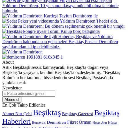
About
Artık Beşiktaşlı sessiz kalmayacak. Beşiktaş’ta doğan veya
Beşiktaş’ta yaşayan, kendini Beşiktaş’la özdeşleştirmiş, “Beşiktaş
Ruhu”nu her tarafında hissedenlerin sesi Beşiktaş Postası’nda
yankılanacak.
Newsletter
E-
Posta
adresinizi
En Çok Takip Edilenler
giriniz
Beşiktaş
Beşiktaş
Beşiktaş Gazetesi
Ahmet Nur Çebi
Haberleri
Demirören
Fikret Orman
Bonservis
Hürser
Hasan Arat