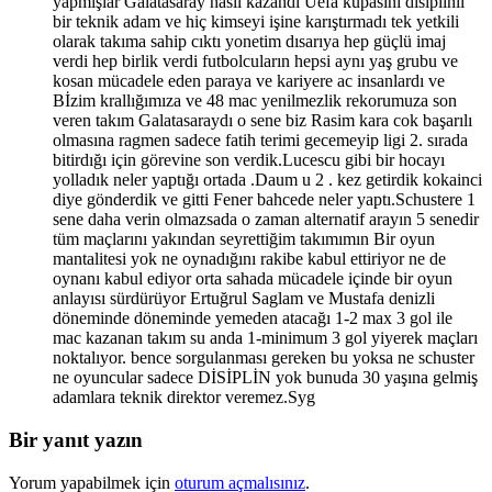
yapmışlar Galatasaray nasıl kazandı Uefa kupasını disiplinli
bir teknik adam ve hiç kimseyi işine karıştırmadı tek yetkili
olarak takıma sahip cıktı yonetim dısarıya hep güçlü imaj
verdi hep birlik verdi futbolcuların hepsi aynı yaş grubu ve
kosan mücadele eden paraya ve kariyere ac insanlardı ve
Bİzim krallığımıza ve 48 mac yenilmezlik rekorumuza son
veren takım Galatasaraydı o sene biz Rasim kara cok başarılı
olmasına ragmen sadece fatih terimi gecemeyip ligi 2. sırada
bitirdığı için görevine son verdik.Lucescu gibi bir hocayı
yolladık neler yaptığı ortada .Daum u 2 . kez getirdik kokainci
diye gönderdik ve gitti Fener bahcede neler yaptı.Schustere 1
sene daha verin olmazsada o zaman alternatif arayın 5 senedir
tüm maçlarını yakından seyrettiğim takımımın Bir oyun
mantalitesi yok ne oynadığını rakibe kabul ettiriyor ne de
oynanı kabul ediyor orta sahada mücadele içinde bir oyun
anlayısı sürdürüyor Ertuğrul Saglam ve Mustafa denizli
döneminde döneminde yemeden atacağı 1-2 max 3 gol ile
mac kazanan takım su anda 1-minimum 3 gol yiyerek maçları
noktalıyor. bence sorgulanması gereken bu yoksa ne schuster
ne oyuncular sadece DİSİPLİN yok bunuda 30 yaşına gelmiş
adamlara teknik direktor veremez.Syg
Bir yanıt yazın
Yorum yapabilmek için
oturum açmalısınız
.