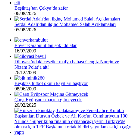
Beşiktaş’tan Çekya’da zafer
06/08/2026
Serdal Adalı’dan ilginç Mohamed Salah Açıklamaları
05/08/2026
Enver Karabulut’tan şok iddialar
16/07/2009
Dilovası’ndaki cesetler mafya babası Cengiz Nurçin ve
Nizam Polat’a ait!
26/12/2009
Beşiktaş futbol okulu kayıtları başlıyor
08/06/2009
Çarşı Eyüpspor maçına gitmeyecek
20/02/2025