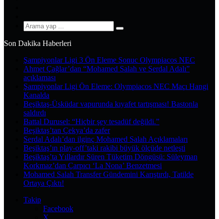
YouTube
Instagram
Arama
yap
Son Dakika Haberleri
...
Şampiyonlar Ligi 3 Ön Eleme Sonuc Olympiacos NEC
Ahmet Çağlar’dan “Mohamed Salah ve Serdal Adalı”
açıklaması
Şampiyonlar Ligi Ön Eleme: Olympiacos NEC Maçı Hangi
Kanalda
Beşiktaş-Üsküdar vapurunda kıyafet tartışması! Bastonla
saldırdı
Battal Durusel: “Hiçbir şey tesadüf değildi.”
Beşiktaş’tan Çekya’da zafer
Serdal Adalı’dan ilginç Mohamed Salah Açıklamaları
Beşiktaş’ın play-off’taki rakibi büyük ölçüde netleşti
Beşiktaş’ta Yıllardır Süren Tüketim Döngüsü: Süleyman
Korkmaz’dan Çarpıcı ‘La Nona’ Benzetmesi
Mohamed Salah Transfer Gündemini Karıştırdı, Tatilde
Ortaya Çıktı!
Takip
Facebook
X