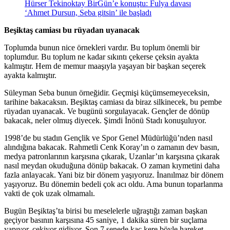
Hürser Tekinoktay BirGün’e konuştu: Fulya davası
‘Ahmet Dursun, Seba gitsin’ ile başladı
Beşiktaş camiası bu rüyadan uyanacak
Toplumda bunun nice örnekleri vardır. Bu toplum önemli bir
toplumdur. Bu toplum ne kadar sıkıntı çekerse çeksin ayakta
kalmıştır. Hem de memur maaşıyla yaşayan bir başkan seçerek
ayakta kalmıştır.
Süleyman Seba bunun örneğidir. Geçmişi küçümsemeyeceksin,
tarihine bakacaksın. Beşiktaş camiası da biraz silkinecek, bu pembe
rüyadan uyanacak. Ve bugünü sorgulayacak. Gençler de dönüp
bakacak, neler olmuş diyecek. Şimdi İnönü Stadı konuşuluyor.
1998’de bu stadın Gençlik ve Spor Genel Müdürlüğü’nden nasıl
alındığına bakacak. Rahmetli Cenk Koray’ın o zamanın dev basın,
medya patronlarının karşısına çıkarak, Uzanlar’ın karşısına çıkarak
nasıl meydan okuduğuna dönüp bakacak. O zaman kıymetini daha
fazla anlayacak. Yani biz bir dönem yaşıyoruz. İnanılmaz bir dönem
yaşıyoruz. Bu dönemin bedeli çok acı oldu. Ama bunun toparlanma
vakti de çok uzak olmamalı.
Bugün Beşiktaş’ta birisi bu meselelerle uğraştığı zaman başkan
geçiyor basının karşısına 45 saniye, 1 dakika süren bir suçlama
yapıyor, çekiyor gidiyor. Son 7 senede kaç kere böyle hareket