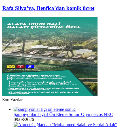
borcu
Silva’ya,
var”
Benfica’dan
Rafa Silva’ya, Benfica’dan komik ücret
komik
ücret
Son Yazılar
Şampiyonlar Ligi 3 Ön Eleme Sonuc Olympiacos NEC
09/08/2026