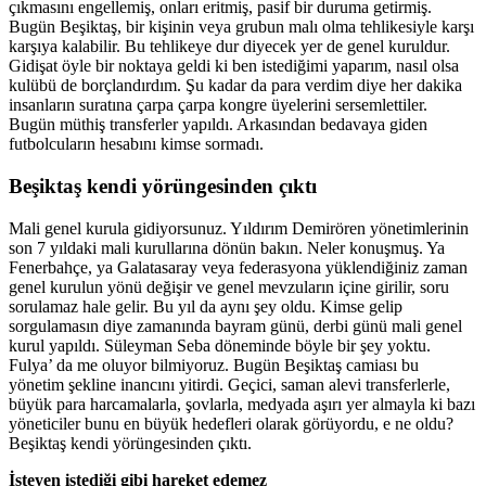
çıkmasını engellemiş, onları eritmiş, pasif bir duruma getirmiş.
Bugün Beşiktaş, bir kişinin veya grubun malı olma tehlikesiyle karşı
karşıya kalabilir. Bu tehlikeye dur diyecek yer de genel kuruldur.
Gidişat öyle bir noktaya geldi ki ben istediğimi yaparım, nasıl olsa
kulübü de borçlandırdım. Şu kadar da para verdim diye her dakika
insanların suratına çarpa çarpa kongre üyelerini sersemlettiler.
Bugün müthiş transferler yapıldı. Arkasından bedavaya giden
futbolcuların hesabını kimse sormadı.
Beşiktaş kendi yörüngesinden çıktı
Mali genel kurula gidiyorsunuz. Yıldırım Demirören yönetimlerinin
son 7 yıldaki mali kurullarına dönün bakın. Neler konuşmuş. Ya
Fenerbahçe, ya Galatasaray veya federasyona yüklendiğiniz zaman
genel kurulun yönü değişir ve genel mevzuların içine girilir, soru
sorulamaz hale gelir. Bu yıl da aynı şey oldu. Kimse gelip
sorgulamasın diye zamanında bayram günü, derbi günü mali genel
kurul yapıldı. Süleyman Seba döneminde böyle bir şey yoktu.
Fulya’ da me oluyor bilmiyoruz. Bugün Beşiktaş camiası bu
yönetim şekline inancını yitirdi. Geçici, saman alevi transferlerle,
büyük para harcamalarla, şovlarla, medyada aşırı yer almayla ki bazı
yöneticiler bunu en büyük hedefleri olarak görüyordu, e ne oldu?
Beşiktaş kendi yörüngesinden çıktı.
İsteyen istediği gibi hareket edemez