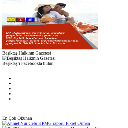
Beşiktaş Halkının Gazetesi
Beşiktaş’ı Facebookta bulun
Facebook
X
Pinterest
YouTube
Instagram
En Çok Okunan