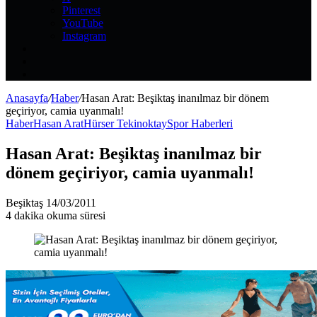
Pinterest
YouTube
Instagram
Kayıt
Ol
Rastgele
Makale
Kenar
Bölmesi
Anasayfa
/
Haber
/
Hasan Arat: Beşiktaş inanılmaz bir dönem
geçiriyor, camia uyanmalı!
Haber
Hasan Arat
Hürser Tekinoktay
Spor Haberleri
Hasan Arat: Beşiktaş inanılmaz bir
dönem geçiriyor, camia uyanmalı!
Bir
Beşiktaş
14/03/2011
e-
4 dakika okuma süresi
posta
göndermek