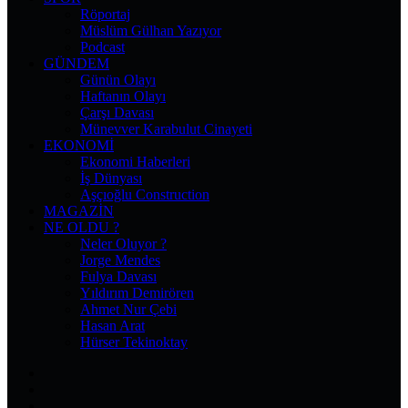
Röportaj
Müslüm Gülhan Yazıyor
Podcast
GÜNDEM
Günün Olayı
Haftanın Olayı
Çarşı Davası
Münevver Karabulut Cinayeti
EKONOMI
Ekonomi Haberleri
İş Dünyası
Aşçıoğlu Construction
MAGAZIN
NE OLDU ?
Neler Oluyor ?
Jorge Mendes
Fulya Davası
Yıldırım Demirören
Ahmet Nur Çebi
Hasan Arat
Hürser Tekinoktay
Facebook
X
Pinterest