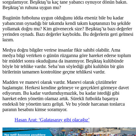
sorgulamıyor. Beşiktaş’ta kaç tane yabancı oynuyor dönün bakın.
Beşiktaş’ın ruhuna uygun mu?
Bugünün futboluna uygun olduğunu iddia etseniz bile bu kadar
yabancının oynadığı bir takımda kendi takım kaptanınızı bu şekilde
yollamak doğru mu? Kim güvenecek size? Beşiktaş’ta bazı değerler
yerinden oynadı. Bazı değerler kayboldu. Bu değerlerin geri gelmesi
lazım.
Medya doğru bilgiler verirse insanlar fikir sahibi olabilir. Ama
medya bilgi verirken o günün rüzgarına göre hareket ederse toplum
bir müddet sonra okuduğuna da inanmıyor. Beşiktaş kulübünde
böyle bir tehlike vardır. Seba’nın söylediği gibi kulübün bir gün
birilerinin tamamen kontrolüne geçme tehlikesi vardır.
Madden ve manevi olarak vardır. Manevi olarak çözülmeler
başlamıştır. Herkesi kendine gelmeye ve gerçekleri görmeye davet
ediyorum. Bu kadar vurdumduymazlık, bu kadar istediği gibi
hareket eden yönetim olamaz artık. Sürekli futbolda başarıya
endeksli bir yönetim tarzı gelişti. Ve bu yönde harcanan tonlarca
paranın hesabını kimse soramıyor.
Hasan Arat: ‘Galatasaray gibi olacağız’