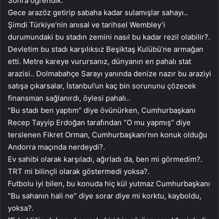
Sonra öğrendik.
Gece arazöz getirip sabaha kadar sulamışlar sahayı..
Şimdi Türkiye’nin anısal ve tarihsel Wembley’i
durumundaki bu stadın zemini nasıl bu kadar rezil olabilir?.
Devletim bu stadı karşılıksız Beşiktaş Kulübü’ne armağan
etti. Metre kareye vurursanız, dünyanın en pahalı stat
arazisi.. Dolmabahçe Sarayı yanında denize nazır bu araziyi
satışa çıkarsalar, İstanbul’un kaç bin sorununu çözecek
finansman sağlanırdı, öylesi pahalı..
“Bu stadı ben yaptım” diye övünürken, Cumhurbaşkanı
Recep Tayyip Erdoğan tarafından “O mu yapmış” diye
terslenen Fikret Orman, Cumhurbaşkanı’nın konuk olduğu
Andorra maçında nerdeydi?.
Ev sahibi olarak karşıladı, ağırladı da, ben mi görmedim?.
TRT mi bilinçli olarak göstermedi yoksa?.
Futbolu iyi bilen, bu konuda hiç kül yutmaz Cumhurbaşkanı
“Bu sahanın hali ne” diye sorar diye mi korktu, kayboldu,
yoksa?.