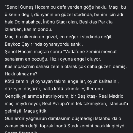
“Şenol Güneş Hocam bu defa yerden göğe haklı.. Maçı, bu
ülkenin değil, dünyanın en güzel stadında, benim için adı
hala Dolmabahçe, İnönü Stadı olan, Beşiktaş Park’ta
izlerken, kanım dondu.
Maç, bu ülkenin en güzel, en değerli stadında değil,
Beykoz Çayırı’nda oynanıyordu sanki.
Şenol Hocam maçtan sonra “Vodafone zemini mevcut
sahaların en bozuğu. Hızlı oyuna engel oluyor.
Kasımpaşa’nın sahası zemin olarak çok daha güzel” demiş.
Haklı olmaz mı?.
Kötü zemin iyi oynayan takımı engeller, oyun kalitesini,
düzeyini düşürür, hatta kötü takımla eşitler onu..
Gençlik yıllarımda hatırlıyorum, bir Beşiktaş- Real Madrid
maçı mıydı neydi, Real Avrupa’nın tek takımıyken, İstanbul’a
gelmişti. Maça gittik.
Günlerdir yağmurun damlasının düşmediği İstanbul’da o
zaman çim değil toprak İnönü Stadı zemini bataklık gibiydi.