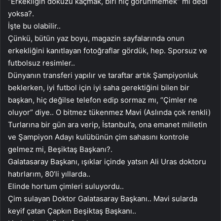
“Erkekliğin dokuzu kaçmak, biri hiç görünmemek” mi dedi
yoksa?.
İşte bu olabilir..
Çünkü, bütün yaz boyu, magazin sayfalarında onun
erkekliğini kanıtlayan fotoğraflar gördük, hep. Sporsuz ve
futbolsuz resimler..
Dünyanın transferi yapılır ve taraftar artık Şampiyonluk
beklerken, iyi futbol için iyi saha gerektiğini bilen bir
başkan, hiç değilse telefon edip sormaz mı, “Çimler ne
oluyor” diye.. O bitmez tükenmez Mavi (Aslında çok renkli)
Turlarına bir gün ara verip, İstanbul’a, ona emanet milletin
ve Şampiyon Adayı kulübünün çim sahasını kontrole
gelmez mi, Beşiktaş Başkanı?.
Galatasaray Başkanı, ışıklar içinde yatsın Ali Uras doktoru
hatırlarım, 80’li yıllarda..
Elinde hortum çimleri suluyordu..
Çim sulayan Doktor Galatasaray Başkanı.. Mavi sularda
keyif çatan Çapkın Beşiktaş Başkanı..