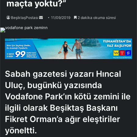
maçta yoktu?”
Bir
BeşiktaşPostası
11/09/2019
2 dakika okuma süresi
e-
posta
göndermek
Sabah gazetesi yazarı Hıncal
Uluç, bugünkü yazısında
Vodafone Park’ın kötü zemini ile
ilgili olarak Beşiktaş Başkanı
Fikret Orman’a ağır eleştiriler
yöneltti.