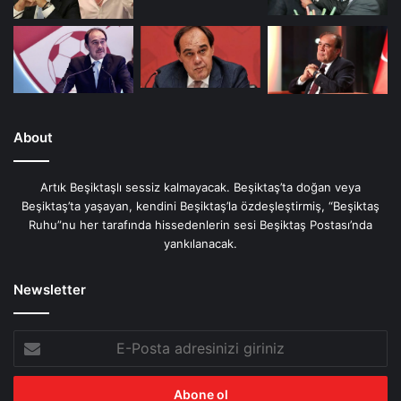
About
Artık Beşiktaşlı sessiz kalmayacak. Beşiktaş’ta doğan veya
Beşiktaş’ta yaşayan, kendini Beşiktaş’la özdeşleştirmiş, “Beşiktaş
Ruhu”nu her tarafında hissedenlerin sesi Beşiktaş Postası’nda
yankılanacak.
Newsletter
E-
Posta
adresinizi
giriniz