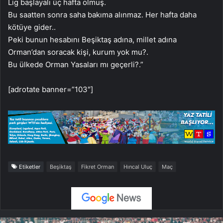
Lig başlayalı üç hafta olmuş.
Bu saatten sonra saha bakıma alınmaz. Her hafta daha
kötüye gider..
Peki bunun hesabını Beşiktaş adına, millet adına
Orman’dan soracak kişi, kurum yok mu?.
Bu ülkede Orman Yasaları mı geçerli?.”
[adrotate banner=”103″]
Etiketler
Beşiktaş
Fikret Orman
Hıncal Uluç
Maç