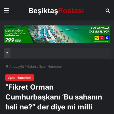
Menü
Ar
Anasayfa
/
Haber
/
Spor Haberleri
Spor Haberleri
“Fikret Orman
Cumhurbaşkanı ‘Bu sahanın
hali ne?” der diye mi milli