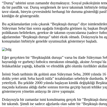
“Duruş” tabirini uzun zamandır duymaktayız. Sosyal psikolojinin tem
da bir pasiflik var. Duruş sergilemek ile tavır takınmak birbiriyle örtüş
tavır olarak, bireyin çevresindeki herhangi bir duruma gösterdiği pasif
kimliğin de göstergesidir.
Bu açıklamalardan yola çıkarak “Beşiktaşlı duruşu” diye isimlendiri
Süleyman Seba’dan sonra aşağıda fotoğrafta görünen üç başkan Beşiktaş
politikasını belirlerken, gerekse de takımın oyuncularına (sadece futbo
ağızlarından “Beşiktaşlı duruşu” tabiri eksik olmadı. Dolayısıyla bu a
konuşmaları birbiriyle genelde uyumsuzluk göstermeye başladı.
Eğer gerçekten bir “Beşiktaşlılık duruşu” varsa bu ifade Süleyman Seba
hayranlığı ve gurbetçi futbolcu merakının olmadığı, aksine Avrupa’da se
fedakarlıklar yaptığı, kibarlık ve efendilik gibi olumlu özellikler akılla
İnönü Stadı tarihinin ilk golünü atan Süleyman Seba, 2000 yılında 16 y
doldu yeter artık Seba haydi istifa” tezahüratları sebebiyle durdurdu
yeterliydi. Bu şekilde 2000 yılında başlayan kimlik değişikliği Beşikt
maçında kafasına aldığı darbe sonrası travma geçirip hayati tehlike
göstermeyen yönetim anlayışı ile zirve yapmıştır.
Dolayısıyla bir zamanlar ismi konulmamış gerçek bir “Beşiktaşlı duruş
bir takımdı. Şimdi ise sadece ağızlarda olan sahte bir “Beşiktaşlı duru