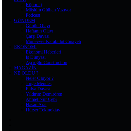
Röportaj
Müslüm Gülhan Yazıyor
Podcast
GÜNDEM
Günün Olayı
Haftanın Olayı
Çarşı Davası
Münevver Karabulut Cinayeti
EKONOMI
Ekonomi Haberleri
İş Dünyası
Aşçıoğlu Construction
MAGAZIN
NE OLDU ?
Neler Oluyor ?
Jorge Mendes
Fulya Davası
Yıldırım Demirören
Ahmet Nur Çebi
Hasan Arat
Hürser Tekinoktay
Facebook
X
Pinterest