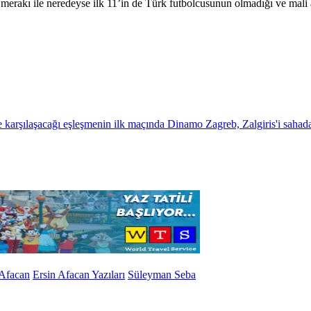
merakı ile neredeyse ilk 11’in de Türk futbolcusunun olmadığı ve mali 
 Afacan
Ersin Afacan Yazıları
Süleyman Seba