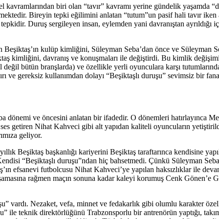
el kavramlarından biri olan “tavır” kavramı yerine gündelik yaşamda “
mektedir. Bireyin tepki eğilimini anlatan “tutum”un pasif hali tavır iken a
 tepkidir. Duruş sergileyen insan, eylemden yani davranıştan ayrıldığı i
len Beşiktaş’ın kulüp kimliğini, Süleyman Seba’dan önce ve Süleyman 
 kimliğini, davranış ve konuşmaları ile değiştirdi. Bu kimlik değişimi
l değil bütün branşlarda) ve özellikle yerli oyunculara karşı tutumların
şırı ve gereksiz kullanımdan dolayı “Beşiktaşlı duruşu” sevimsiz bir fan
 dönemi ve öncesini anlatan bir ifadedir. O dönemleri hatırlayınca Meti
s getiren Nihat Kahveci gibi alt yapıdan kaliteli oyuncuların yetiştiril
rımıza geliyor.
ıllık Beşiktaş başkanlığı kariyerini Beşiktaş taraftarınca kendisine ya
. Kendisi “Beşiktaşlı duruşu”ndan hiç bahsetmedi. Çünkü Süleyman Seba’
aş’ın efsanevi futbolcusu Nihat Kahveci’ye yapılan haksızlıklar ile deva
 yaşamasına rağmen maçın sonuna kadar kaleyi korumuş Cenk Gönen’e Gala
u” vardı. Nezaket, vefa, minnet ve fedakarlık gibi olumlu karakter özel
şu” ile teknik direktörlüğünü Trabzonsporlu bir antrenörün yaptığı, takım