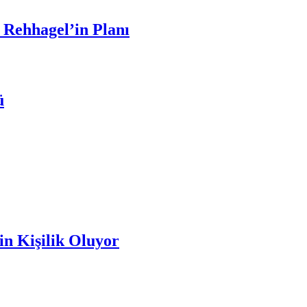
 Rehhagel’in Planı
ü
n Kişilik Oluyor