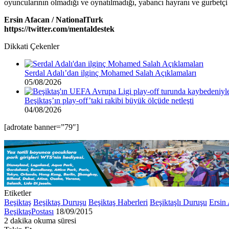
oyuncularının olmadığı ve oynatılmadığı, yabancı hayranı ve gurbetçi 
Ersin Afacan / NationalTurk
https://twitter.com/mentaldestek
Dikkati Çekenler
Serdal Adalı’dan ilginç Mohamed Salah Açıklamaları
05/08/2026
Beşiktaş’ın play-off’taki rakibi büyük ölçüde netleşti
04/08/2026
[adrotate banner=”79″]
Etiketler
Beşiktaş
Beşiktaş Duruşu
Beşiktaş Haberleri
Beşiktaşlı Duruşu
Ersin
Bir
BeşiktaşPostası
18/09/2015
e-
2 dakika okuma süresi