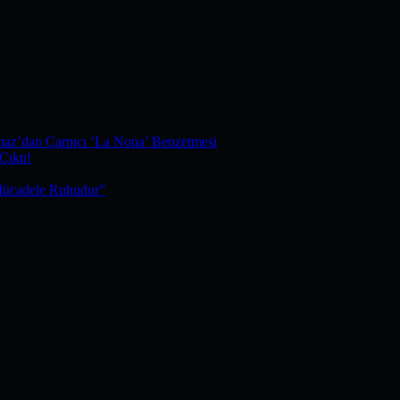
maz’dan Çarpıcı ‘La Nona’ Benzetmesi
Çıktı!
Mücadele Ruhudur”