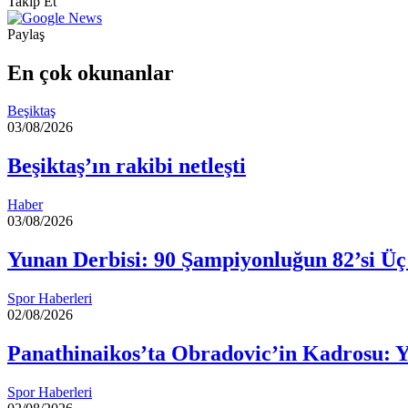
Facebook
X
LinkedIn
Tumblr
Pinterest
Reddit
VKontakte
Odnoklassniki
Pocket
posta
Takip Et
göndermek
Paylaş
Facebook
X
LinkedIn
Tumblr
Pinterest
Reddit
VKontakte
Odnoklassniki
Pocket
E-
Yazdır
Posta
En çok okunanlar
ile
paylaş
Beşiktaş
03/08/2026
Beşiktaş’ın rakibi netleşti
Haber
03/08/2026
Yunan Derbisi: 90 Şampiyonluğun 82’si Üç
Spor Haberleri
02/08/2026
Panathinaikos’ta Obradovic’in Kadrosu: 
Spor Haberleri