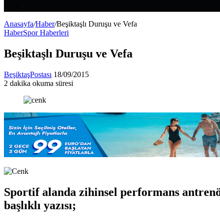
Makale
Kenar
Bölmesi
Anasayfa
/
Haber
/
Beşiktaşlı Duruşu ve Vefa
Haber
Spor Haberleri
Beşiktaşlı Duruşu ve Vefa
Bir
BeşiktaşPostası
18/09/2015
e-
2 dakika okuma süresi
Facebook
X
LinkedIn
Tumblr
Pinterest
Reddit
VKontakte
Odnoklassniki
Pocket
posta
göndermek
Sportif alanda zihinsel performans antren
başlıklı yazısı;