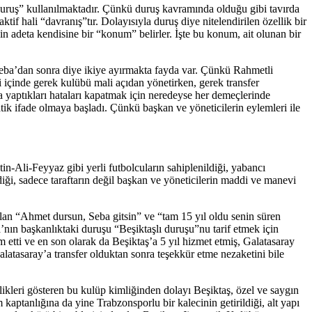
duruş” kullanılmaktadır. Çünkü duruş kavramında olduğu gibi tavırda
ktif hali “davranış”tır. Dolayısıyla duruş diye nitelendirilen özellik bir
çin adeta kendisine bir “konum” belirler. İşte bu konum, ait olunan bir
Seba’dan sonra diye ikiye ayırmakta fayda var. Çünkü Rahmetli
 içinde gerek kulübü mali açıdan yönetirken, gerek transfer
da yaptıkları hataları kapatmak için neredeyse her demeçlerinde
atik ifade olmaya başladı. Çünkü başkan ve yöneticilerin eylemleri ile
n-Ali-Feyyaz gibi yerli futbolcuların sahiplenildiği, yabancı
diği, sadece taraftarın değil başkan ve yöneticilerin maddi ve manevi
pılan “Ahmet dursun, Seba gitsin” ve “tam 15 yıl oldu senin süren
nın başkanlıktaki duruşu “Beşiktaşlı duruşu”nu tarif etmek için
m etti ve en son olarak da Beşiktaş’a 5 yıl hizmet etmiş, Galatasaray
tasaray’a transfer olduktan sonra teşekkür etme nezaketini bile
likleri gösteren bu kulüp kimliğinden dolayı Beşiktaş, özel ve saygın
 kaptanlığına da yine Trabzonsporlu bir kalecinin getirildiği, alt yapı