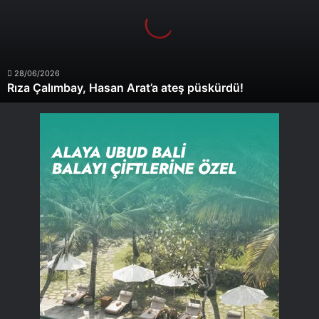
ateş
püskürdü!
28/06/2026
Rıza Çalımbay, Hasan Arat’a ateş püskürdü!