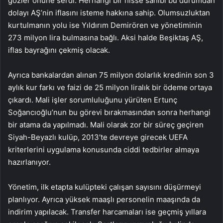
gözler önüne serdi. Herhangi bir hisse sahibi bu durumdan
dolayı AŞ’nin iflasını isteme hakkına sahip. Olumsuzluktan
kurtulmanın yolu ise Yıldırım Demirören ve yönetiminin
273 milyon lira bulmasına bağlı. Aksi halde Beşiktaş AŞ,
iflas bayrağını çekmiş olacak.
Ayrıca bankalardan alınan 75 milyon dolarlık kredinin son 3
aylık kur farkı ve faizi de 25 milyon liralık bir ödeme ortaya
çıkardı. Mali işler sorumluluğunu yürüten Ertunç
Soğancıoğlu’nun bu görevi bırakmasından sonra herhangi
bir atama da yapılmadı. Mali olarak zor bir süreç geçiren
Siyah-Beyazlı kulüp, 2013′te devreye girecek UEFA
kriterlerini uygulama konusunda ciddi tedbirler almaya
hazırlanıyor.
Yönetim, ilk etapta kulüpteki çalışan sayısını düşürmeyi
planlıyor. Ayrıca yüksek maaşlı personelin maaşında da
indirim yapılacak. Transfer harcamaları ise geçmiş yıllara