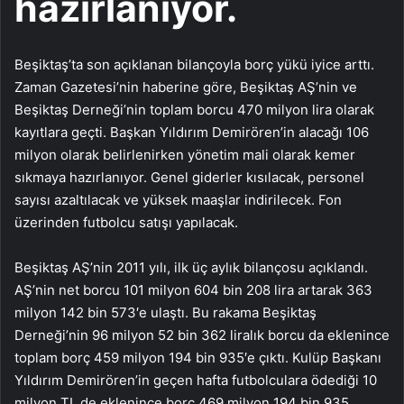
hazırlanıyor.
Beşiktaş’ta son açıklanan bilançoyla borç yükü iyice arttı.
Zaman Gazetesi’nin haberine göre, Beşiktaş AŞ’nin ve
Beşiktaş Derneği’nin toplam borcu 470 milyon lira olarak
kayıtlara geçti. Başkan Yıldırım Demirören’in alacağı 106
milyon olarak belirlenirken yönetim mali olarak kemer
sıkmaya hazırlanıyor. Genel giderler kısılacak, personel
sayısı azaltılacak ve yüksek maaşlar indirilecek. Fon
üzerinden futbolcu satışı yapılacak.
Beşiktaş AŞ’nin 2011 yılı, ilk üç aylık bilançosu açıklandı.
AŞ’nin net borcu 101 milyon 604 bin 208 lira artarak 363
milyon 142 bin 573′e ulaştı. Bu rakama Beşiktaş
Derneği’nin 96 milyon 52 bin 362 liralık borcu da eklenince
toplam borç 459 milyon 194 bin 935′e çıktı. Kulüp Başkanı
Yıldırım Demirören’in geçen hafta futbolculara ödediği 10
milyon TL de eklenince borç 469 milyon 194 bin 935