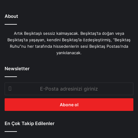
About
Artık Beşiktaşlı sessiz kalmayacak. Beşiktaş’ta doğan veya
Beşiktaş’ta yaşayan, kendini Beşiktaş’la özdeşleştirmiş, “Beşiktaş
Ruhu”nu her tarafında hissedenlerin sesi Beşiktaş Postası’nda
yankılanacak.
Newsletter
E-
Posta
adresinizi
giriniz
En Çok Takip Edilenler