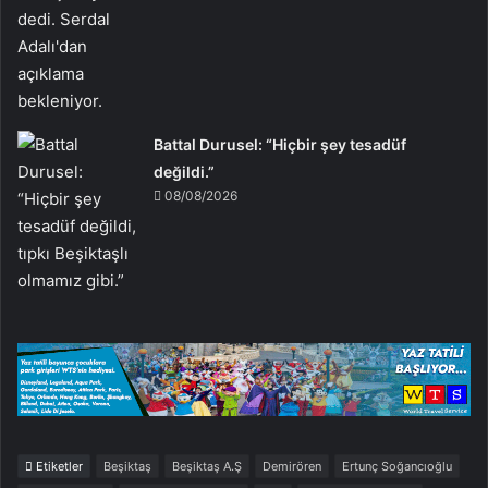
Battal Durusel: “Hiçbir şey tesadüf
değildi.”
08/08/2026
Etiketler
Beşiktaş
Beşiktaş A.Ş
Demirören
Ertunç Soğancıoğlu