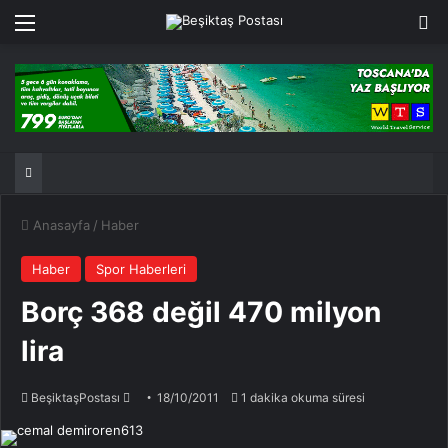
Menü
Ar
Anasayfa
/
Haber
Haber
Spor Haberleri
Borç 368 değil 470 milyon
lira
Bir
BeşiktaşPostası
18/10/2011
1 dakika okuma süresi
e-
posta