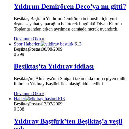
Yıldırım Demirören Deco’ya mı gitti?
Beşiktaş Başkanı Yıldırım Demirören'in transfer için yurt
dışına seyahat yapacağını belirterek bugünkü Divan Kurulu
Toplantısı'ndan erken ayrılması camiada merak uyandırdı.
Devamını Oku »
Spor Haberleri
BeşiktaşPostası
08/08/2009
0
299
Beşiktaş’ta Yıldıray iddiası
Beşiktaş'ın, Almanya'nın Stutgart takımında forma giyen milli
futbolcu Yıldıray Baştürk ile anlaştığı iddia edildi.
Devamını Oku »
Haber
BeşiktaşPostası
13/07/2009
0
338
Yıldıray Baştürk’ten Beşiktaş’a yeşil