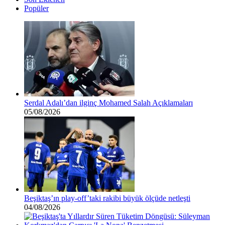
Popüler
Serdal Adalı’dan ilginç Mohamed Salah Açıklamaları
05/08/2026
Beşiktaş’ın play-off’taki rakibi büyük ölçüde netleşti
04/08/2026