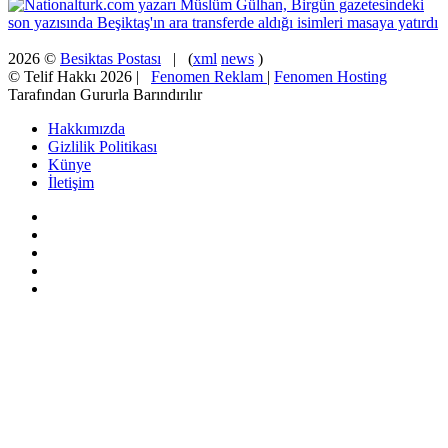
2026 ©
Besiktas Postası
| (
xml
news
)
© Telif Hakkı 2026 |
Fenomen Reklam
|
Fenomen Hosting
Tarafından Gururla Barındırılır
Hakkımızda
Gizlilik Politikası
Künye
İletişim
Facebook
X
Pinterest
YouTube
Instagram
Başa
dön
tuşu