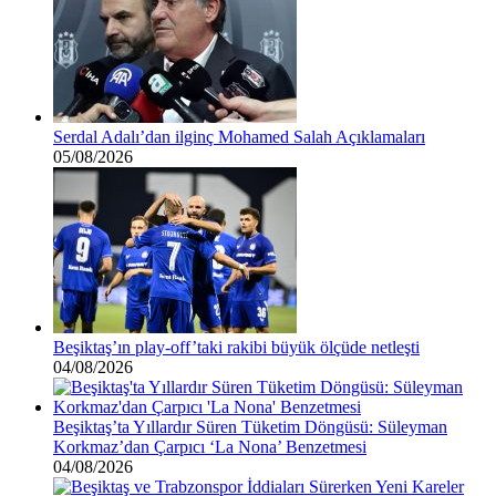
Serdal Adalı’dan ilginç Mohamed Salah Açıklamaları
05/08/2026
Beşiktaş’ın play-off’taki rakibi büyük ölçüde netleşti
04/08/2026
Beşiktaş’ta Yıllardır Süren Tüketim Döngüsü: Süleyman
Korkmaz’dan Çarpıcı ‘La Nona’ Benzetmesi
04/08/2026