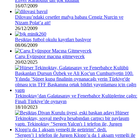
Enver Karabulut’tan şok iddialar
16/07/2009
Dilovası’ndaki cesetler mafya babası Cengiz Nurçin ve
Nizam Polat’a ait!
26/12/2009
Beşiktaş futbol okulu kayıtları başlıyor
08/06/2009
Çarşı Eyüpspor maçına gitmeyecek
20/02/2025
Tekinoktay’dan Galatasaray ve Fenerbahçe Kulüplerine çağrı:
Finali Türkiye’de oynayın
18/10/2023
“Sergen’i 1 telefon ile Jurgen Klopp’u da 1 akşam yemeği ile