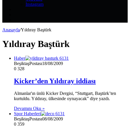
Instagram
Kayıt
Ol
Rastgele
Makale
Kenar
Bölmesi
Anasayfa
/
Yıldıray Baştürk
Yıldıray Baştürk
Haber
BeşiktaşPostası
18/08/2009
0
328
Kicker’den Yıldıray iddiası
Almanlar'ın ünlü Kicker Dergisi, “Stuttgart, Baştürk’ten
kurtuldu. Yıldıray, ülkesinde oynayacak” diye yazdı.
Devamını Oku »
Spor Haberleri
BeşiktaşPostası
08/08/2009
0
359