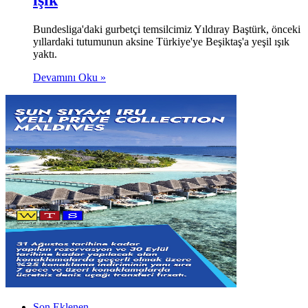
ışık
Bundesliga'daki gurbetçi temsilcimiz Yıldıray Baştürk, önceki
yıllardaki tutumunun aksine Türkiye'ye Beşiktaş'a yeşil ışık
yaktı.
Devamını Oku »
Son Eklenen