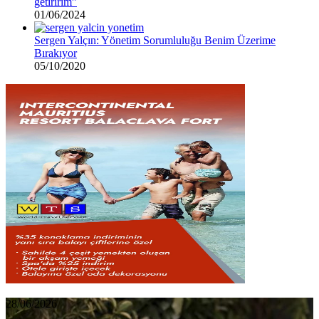
getiririm”
01/06/2024
Sergen Yalçın: Yönetim Sorumluluğu Benim Üzerime
Bırakıyor
05/10/2020
Rıza
28/06/2026
Çalımbay,