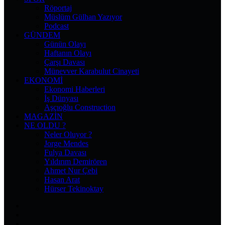
Röportaj
Müslüm Gülhan Yazıyor
Podcast
GÜNDEM
Günün Olayı
Haftanın Olayı
Çarşı Davası
Münevver Karabulut Cinayeti
EKONOMI
Ekonomi Haberleri
İş Dünyası
Aşçıoğlu Construction
MAGAZIN
NE OLDU ?
Neler Oluyor ?
Jorge Mendes
Fulya Davası
Yıldırım Demirören
Ahmet Nur Çebi
Hasan Arat
Hürser Tekinoktay
Facebook
X
Pinterest