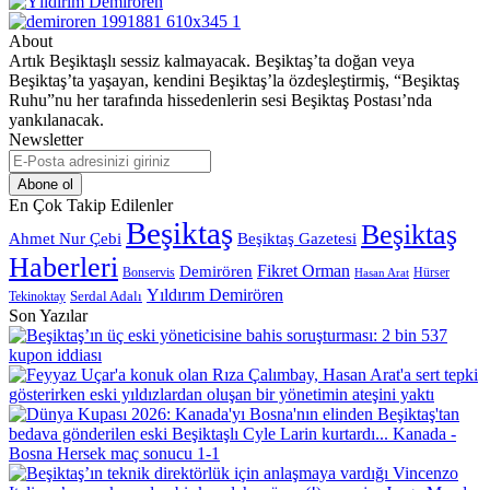
About
Artık Beşiktaşlı sessiz kalmayacak. Beşiktaş’ta doğan veya
Beşiktaş’ta yaşayan, kendini Beşiktaş’la özdeşleştirmiş, “Beşiktaş
Ruhu”nu her tarafında hissedenlerin sesi Beşiktaş Postası’nda
yankılanacak.
Newsletter
E-
Posta
adresinizi
En Çok Takip Edilenler
giriniz
Beşiktaş
Beşiktaş
Beşiktaş Gazetesi
Ahmet Nur Çebi
Haberleri
Demirören
Fikret Orman
Bonservis
Hürser
Hasan Arat
Yıldırım Demirören
Serdal Adalı
Tekinoktay
Son Yazılar