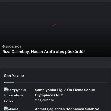
Rıza
Çalımbay,
Hasan
Arat’a
ateş
püskürdü!
28/06/2026
Rıza Çalımbay, Hasan Arat’a ateş püskürdü!
Son Yazılar
Şampiyonlar Ligi 3 Ön Eleme Sonuc
Olympiacos NEC
09/08/2026
Ahmet Çağlar’dan “Mohamed Salah ve