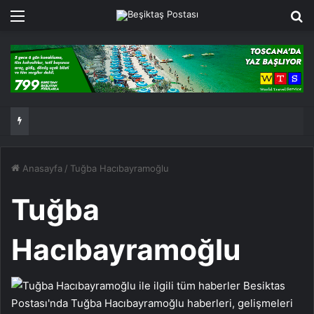
Menü
Ar
Anasayfa
/
Tuğba Hacıbayramoğlu
Tuğba
Hacıbayramoğlu