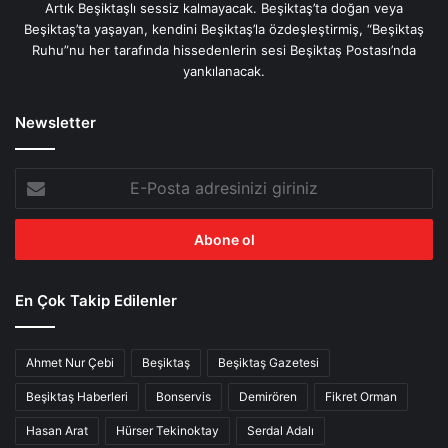
Artık Beşiktaşlı sessiz kalmayacak. Beşiktaş’ta doğan veya
Beşiktaş’ta yaşayan, kendini Beşiktaş’la özdeşleştirmiş, “Beşiktaş
Ruhu”nu her tarafında hissedenlerin sesi Beşiktaş Postası’nda
yankılanacak.
Newsletter
E-
Posta
adresinizi
giriniz
En Çok Takip Edilenler
Ahmet Nur Çebi
Beşiktaş
Beşiktaş Gazetesi
Beşiktaş Haberleri
Bonservis
Demirören
Fikret Orman
Hasan Arat
Hürser Tekinoktay
Serdal Adalı