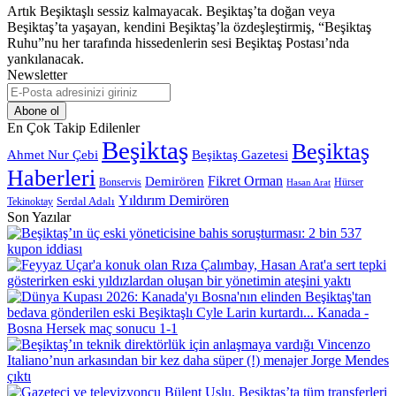
Artık Beşiktaşlı sessiz kalmayacak. Beşiktaş’ta doğan veya
Beşiktaş’ta yaşayan, kendini Beşiktaş’la özdeşleştirmiş, “Beşiktaş
Ruhu”nu her tarafında hissedenlerin sesi Beşiktaş Postası’nda
yankılanacak.
Newsletter
E-
Posta
adresinizi
En Çok Takip Edilenler
giriniz
Beşiktaş
Beşiktaş
Beşiktaş Gazetesi
Ahmet Nur Çebi
Haberleri
Demirören
Fikret Orman
Bonservis
Hürser
Hasan Arat
Yıldırım Demirören
Serdal Adalı
Tekinoktay
Son Yazılar