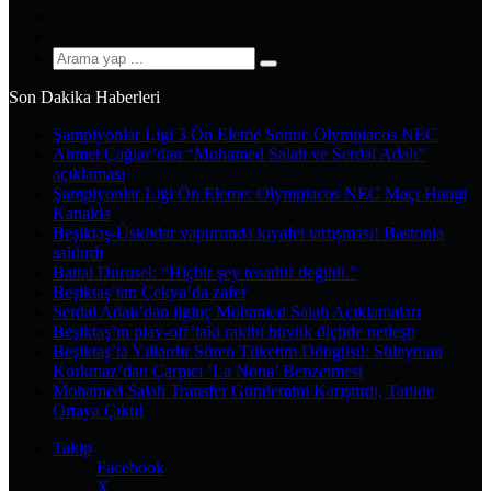
YouTube
Instagram
Arama
yap
Son Dakika Haberleri
...
Şampiyonlar Ligi 3 Ön Eleme Sonuc Olympiacos NEC
Ahmet Çağlar’dan “Mohamed Salah ve Serdal Adalı”
açıklaması
Şampiyonlar Ligi Ön Eleme: Olympiacos NEC Maçı Hangi
Kanalda
Beşiktaş-Üsküdar vapurunda kıyafet tartışması! Bastonla
saldırdı
Battal Durusel: “Hiçbir şey tesadüf değildi.”
Beşiktaş’tan Çekya’da zafer
Serdal Adalı’dan ilginç Mohamed Salah Açıklamaları
Beşiktaş’ın play-off’taki rakibi büyük ölçüde netleşti
Beşiktaş’ta Yıllardır Süren Tüketim Döngüsü: Süleyman
Korkmaz’dan Çarpıcı ‘La Nona’ Benzetmesi
Mohamed Salah Transfer Gündemini Karıştırdı, Tatilde
Ortaya Çıktı!
Takip
Facebook
X