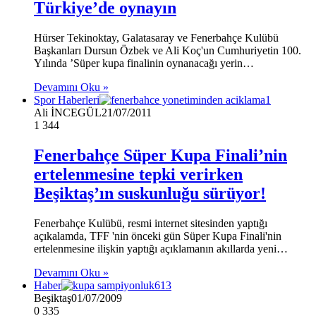
Türkiye’de oynayın
Hürser Tekinoktay, Galatasaray ve Fenerbahçe Kulübü
Başkanları Dursun Özbek ve Ali Koç'un Cumhuriyetin 100.
Yılında ’Süper kupa finalinin oynanacağı yerin…
Devamını Oku »
Spor Haberleri
Ali İNCEGÜL
21/07/2011
1
344
Fenerbahçe Süper Kupa Finali’nin
ertelenmesine tepki verirken
Beşiktaş’ın suskunluğu sürüyor!
Fenerbahçe Kulübü, resmi internet sitesinden yaptığı
açıkalamda, TFF 'nin önceki gün Süper Kupa Finali'nin
ertelenmesine ilişkin yaptığı açıklamanın akıllarda yeni…
Devamını Oku »
Haber
Beşiktaş
01/07/2009
0
335