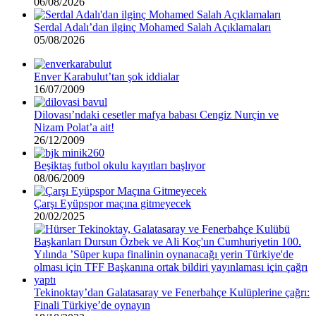
06/08/2026
Serdal Adalı’dan ilginç Mohamed Salah Açıklamaları
05/08/2026
Enver Karabulut’tan şok iddialar
16/07/2009
Dilovası’ndaki cesetler mafya babası Cengiz Nurçin ve
Nizam Polat’a ait!
26/12/2009
Beşiktaş futbol okulu kayıtları başlıyor
08/06/2009
Çarşı Eyüpspor maçına gitmeyecek
20/02/2025
Tekinoktay’dan Galatasaray ve Fenerbahçe Kulüplerine çağrı:
Finali Türkiye’de oynayın