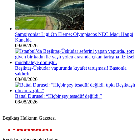
Şampiyonlar Ligi Ön Eleme: Olympiacos NEC Maçı Hangi
Kanalda
09/08/2026
Beşiktaş-Üsküdar vapurunda kıyafet tartışması! Bastonla
saldırdı
08/08/2026
Battal Durusel: “Hiçbir şey tesadüf değildi.”
08/08/2026
Beşiktaş Halkının Gazetesi
Beşiktaş’ı Facebookta bulun