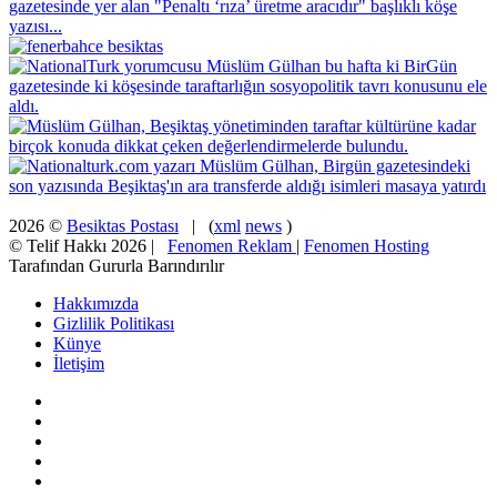
2026 ©
Besiktas Postası
| (
xml
news
)
© Telif Hakkı 2026 |
Fenomen Reklam
|
Fenomen Hosting
Tarafından Gururla Barındırılır
Hakkımızda
Gizlilik Politikası
Künye
İletişim
Facebook
X
Pinterest
YouTube
Instagram