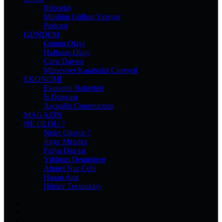
Röportaj
Müslüm Gülhan Yazıyor
Podcast
GÜNDEM
Günün Olayı
Haftanın Olayı
Çarşı Davası
Münevver Karabulut Cinayeti
EKONOMI
Ekonomi Haberleri
İş Dünyası
Aşçıoğlu Construction
MAGAZIN
NE OLDU ?
Neler Oluyor ?
Jorge Mendes
Fulya Davası
Yıldırım Demirören
Ahmet Nur Çebi
Hasan Arat
Hürser Tekinoktay
Facebook
X
Pinterest