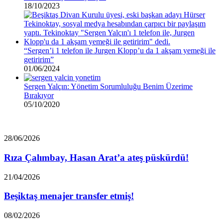
18/10/2023
“Sergen’i 1 telefon ile Jurgen Klopp’u da 1 akşam yemeği ile
getiririm”
01/06/2024
Sergen Yalçın: Yönetim Sorumluluğu Benim Üzerime
Bırakıyor
05/10/2020
Rıza
28/06/2026
Çalımbay,
Hasan
Rıza Çalımbay, Hasan Arat’a ateş püskürdü!
Arat’a
ateş
Beşiktaş
21/04/2026
püskürdü!
menajer
transfer
Beşiktaş menajer transfer etmiş!
etmiş!
Beşiktaş’tan
08/02/2026