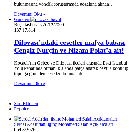
bulunmasına yönelik soruşturmada gözaltına alınan…
Devamını Oku »
Gündem
BeşiktaşPostası
26/12/2009
137
17.814
Dilovası’ndaki cesetler mafya babası
Cengiz Nurçin ve Nizam Polat’a ait!
Kocaeli’nin Gebze ve Dilovası ilçeleri arasında Eski İstanbul
Yolu kenarında ormanlık alanda parçalanarak bavula konulup
toprağa gömülen cesetleri bulunan iki…
Devamını Oku »
Son Eklenen
Popüler
Serdal Adalı’dan ilginç Mohamed Salah Açıklamaları
05/08/2026