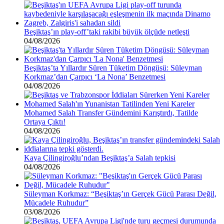
Beşiktaş’ın play-off’taki rakibi büyük ölçüde netleşti
04/08/2026
Beşiktaş’ta Yıllardır Süren Tüketim Döngüsü: Süleyman
Korkmaz’dan Çarpıcı ‘La Nona’ Benzetmesi
04/08/2026
Mohamed Salah Transfer Gündemini Karıştırdı, Tatilde
Ortaya Çıktı!
04/08/2026
Kaya Çilingiroğlu’ndan Beşiktaş’a Salah tepkisi
04/08/2026
Süleyman Korkmaz: “Beşiktaş’ın Gerçek Gücü Parası Değil,
Mücadele Ruhudur”
03/08/2026