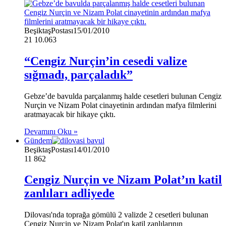
BeşiktaşPostası
15/01/2010
21
10.063
“Cengiz Nurçin’in cesedi valize
sığmadı, parçaladık”
Gebze’de bavulda parçalanmış halde cesetleri bulunan Cengiz
Nurçin ve Nizam Polat cinayetinin ardından mafya filmlerini
aratmayacak bir hikaye çıktı.
Devamını Oku »
Gündem
BeşiktaşPostası
14/01/2010
11
862
Cengiz Nurçin ve Nizam Polat’ın katil
zanlıları adliyede
Dilovası'nda toprağa gömülü 2 valizde 2 cesetleri bulunan
Cengiz Nurçin ve Nizam Polat'ın katil zanlılarının