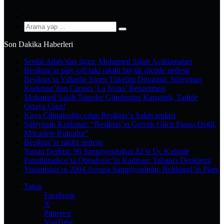
YouTube
Instagram
Arama
yap
Son Dakika Haberleri
...
Serdal Adalı’dan ilginç Mohamed Salah Açıklamaları
Beşiktaş’ın play-off’taki rakibi büyük ölçüde netleşti
Beşiktaş’ta Yıllardır Süren Tüketim Döngüsü: Süleyman
Korkmaz’dan Çarpıcı ‘La Nona’ Benzetmesi
Mohamed Salah Transfer Gündemini Karıştırdı, Tatilde
Ortaya Çıktı!
Kaya Çilingiroğlu’ndan Beşiktaş’a Salah tepkisi
Süleyman Korkmaz: “Beşiktaş’ın Gerçek Gücü Parası Değil,
Mücadele Ruhudur”
Beşiktaş’ın rakibi netleşti
Yunan Derbisi: 90 Şampiyonluğun 82’si Üç Kulüpte
Panathinaikos’ta Obradovic’in Kadrosu: Yabancı Denklemi
Yunanistan’ın 2004 Avrupa Şampiyonluğu: Rehhagel’in Planı
Takip
Facebook
X
Pinterest
YouTube