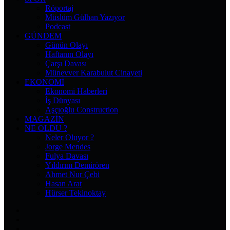
Röportaj
Müslüm Gülhan Yazıyor
Podcast
GÜNDEM
Günün Olayı
Haftanın Olayı
Çarşı Davası
Münevver Karabulut Cinayeti
EKONOMI
Ekonomi Haberleri
İş Dünyası
Aşçıoğlu Construction
MAGAZIN
NE OLDU ?
Neler Oluyor ?
Jorge Mendes
Fulya Davası
Yıldırım Demirören
Ahmet Nur Çebi
Hasan Arat
Hürser Tekinoktay
Facebook
X
Pinterest