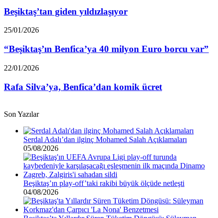
giden
yıldızlaşıyor
Beşiktaş’tan giden yıldızlaşıyor
“Beşiktaş’ın
25/01/2026
Benfica’ya
40
“Beşiktaş’ın Benfica’ya 40 milyon Euro borcu var”
milyon
Euro
Rafa
22/01/2026
borcu
Silva’ya,
var”
Benfica’dan
Rafa Silva’ya, Benfica’dan komik ücret
komik
ücret
Son Yazılar
Serdal Adalı’dan ilginç Mohamed Salah Açıklamaları
05/08/2026
Beşiktaş’ın play-off’taki rakibi büyük ölçüde netleşti
04/08/2026