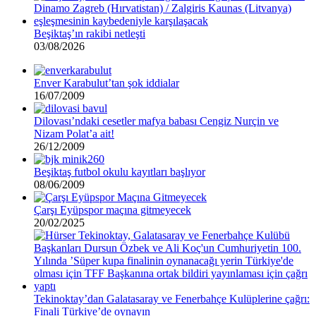
Beşiktaş’ın rakibi netleşti
03/08/2026
Enver Karabulut’tan şok iddialar
16/07/2009
Dilovası’ndaki cesetler mafya babası Cengiz Nurçin ve
Nizam Polat’a ait!
26/12/2009
Beşiktaş futbol okulu kayıtları başlıyor
08/06/2009
Çarşı Eyüpspor maçına gitmeyecek
20/02/2025
Tekinoktay’dan Galatasaray ve Fenerbahçe Kulüplerine çağrı:
Finali Türkiye’de oynayın