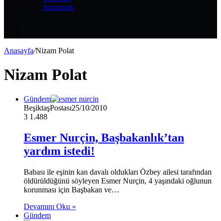
Instagram
Kayıt
Ol
Rastgele
Makale
Kenar
Bölmesi
Anasayfa
/
Nizam Polat
Nizam Polat
Gündem
BeşiktaşPostası
25/10/2010
3
1.488
Esmer Nurçin, Başbakanlık’tan
yardım istedi!
Babası ile eşinin kan davalı oldukları Özbey ailesi tarafından
öldürüldüğünü söyleyen Esmer Nurçin, 4 yaşındaki oğlunun
korunması için Başbakan ve…
Devamını Oku »
Gündem