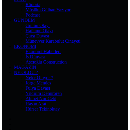
Röportaj
Müslüm Gülhan Yazıyor
Podcast
GÜNDEM
Günün Olayı
Haftanın Olayı
Çarşı Davası
Münevver Karabulut Cinayeti
EKONOMI
Ekonomi Haberleri
İş Dünyası
Aşçıoğlu Construction
MAGAZIN
NE OLDU ?
Neler Oluyor ?
Jorge Mendes
Fulya Davası
Yıldırım Demirören
Ahmet Nur Çebi
Hasan Arat
Hürser Tekinoktay
Facebook
X
Pinterest