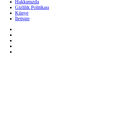
Hakkımızda
Gizlilik Politikası
Künye
İletişim
Facebook
X
Pinterest
YouTube
Instagram
Başa
dön
tuşu