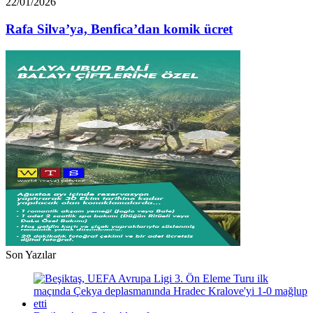
Rafa
22/01/2026
borcu
Silva’ya,
var”
Benfica’dan
Rafa Silva’ya, Benfica’dan komik ücret
komik
ücret
Son Yazılar