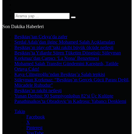
YouTube
Instagram
Arama
yap
Son Dakika Haberleri
...
Beşiktaş’tan Çekya’da zafer
Serdal Adalı’dan ilginç Mohamed Salah Açıklamaları
Beşiktaş’ın play-off’taki rakibi büyük ölçüde netleşti
Beşiktaş’ta Yıllardır Süren Tüketim Döngüsü: Süleyman
Korkmaz’dan Çarpıcı ‘La Nona’ Benzetmesi
Mohamed Salah Transfer Gündemini Karıştırdı, Tatilde
Ortaya Çıktı!
Kaya Çilingiroğlu’ndan Beşiktaş’a Salah tepkisi
Süleyman Korkmaz: “Beşiktaş’ın Gerçek Gücü Parası Değil,
Mücadele Ruhudur”
Beşiktaş’ın rakibi netleşti
Yunan Derbisi: 90 Şampiyonluğun 82’si Üç Kulüpte
Panathinaikos’ta Obradovic’in Kadrosu: Yabancı Denklemi
Takip
Facebook
X
Pinterest
YouTube