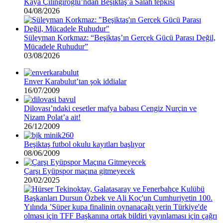
Kaya Çilingiroğlu’ndan Beşiktaş’a Salah tepkisi
04/08/2026
Süleyman Korkmaz: “Beşiktaş’ın Gerçek Gücü Parası Değil,
Mücadele Ruhudur”
03/08/2026
Enver Karabulut’tan şok iddialar
16/07/2009
Dilovası’ndaki cesetler mafya babası Cengiz Nurçin ve
Nizam Polat’a ait!
26/12/2009
Beşiktaş futbol okulu kayıtları başlıyor
08/06/2009
Çarşı Eyüpspor maçına gitmeyecek
20/02/2025