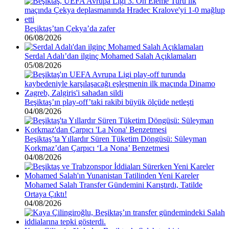
Beşiktaş’tan Çekya’da zafer
06/08/2026
Serdal Adalı’dan ilginç Mohamed Salah Açıklamaları
05/08/2026
Beşiktaş’ın play-off’taki rakibi büyük ölçüde netleşti
04/08/2026
Beşiktaş’ta Yıllardır Süren Tüketim Döngüsü: Süleyman
Korkmaz’dan Çarpıcı ‘La Nona’ Benzetmesi
04/08/2026
Mohamed Salah Transfer Gündemini Karıştırdı, Tatilde
Ortaya Çıktı!
04/08/2026