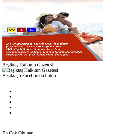
Beşiktaş Halkının Gazetesi
Beşiktaş’ı Facebookta bulun
Facebook
X
Pinterest
YouTube
Instagram
En Çok Okunan