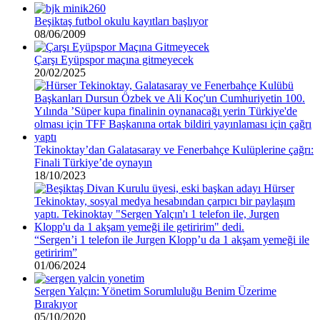
Beşiktaş futbol okulu kayıtları başlıyor
08/06/2009
Çarşı Eyüpspor maçına gitmeyecek
20/02/2025
Tekinoktay’dan Galatasaray ve Fenerbahçe Kulüplerine çağrı:
Finali Türkiye’de oynayın
18/10/2023
“Sergen’i 1 telefon ile Jurgen Klopp’u da 1 akşam yemeği ile
getiririm”
01/06/2024
Sergen Yalçın: Yönetim Sorumluluğu Benim Üzerime
Bırakıyor
05/10/2020