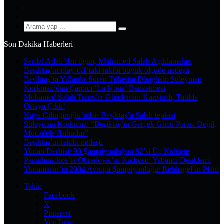
YouTube
Instagram
Arama
yap
Son Dakika Haberleri
...
Serdal Adalı’dan ilginç Mohamed Salah Açıklamaları
Beşiktaş’ın play-off’taki rakibi büyük ölçüde netleşti
Beşiktaş’ta Yıllardır Süren Tüketim Döngüsü: Süleyman
Korkmaz’dan Çarpıcı ‘La Nona’ Benzetmesi
Mohamed Salah Transfer Gündemini Karıştırdı, Tatilde
Ortaya Çıktı!
Kaya Çilingiroğlu’ndan Beşiktaş’a Salah tepkisi
Süleyman Korkmaz: “Beşiktaş’ın Gerçek Gücü Parası Değil,
Mücadele Ruhudur”
Beşiktaş’ın rakibi netleşti
Yunan Derbisi: 90 Şampiyonluğun 82’si Üç Kulüpte
Panathinaikos’ta Obradovic’in Kadrosu: Yabancı Denklemi
Yunanistan’ın 2004 Avrupa Şampiyonluğu: Rehhagel’in Planı
Takip
Facebook
X
Pinterest
YouTube