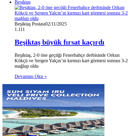
Beşiktaş
Beşiktaş Postası
02/11/2025
1.111
Beşiktaş büyük fırsat kaçırdı
Beşiktaş, 2-0 öne geçtiği Fenerbahçe derbisinde Orkun
Kökçü ve Sergen Yalçın’ın kırmızı kart görmesi sonrası 3-2
mağlup oldu
Devamını Oku »