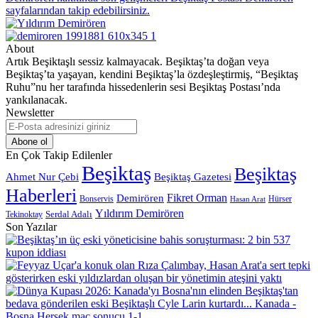
About
Artık Beşiktaşlı sessiz kalmayacak. Beşiktaş’ta doğan veya
Beşiktaş’ta yaşayan, kendini Beşiktaş’la özdeşleştirmiş, “Beşiktaş
Ruhu”nu her tarafında hissedenlerin sesi Beşiktaş Postası’nda
yankılanacak.
Newsletter
E-
Posta
adresinizi
En Çok Takip Edilenler
giriniz
Beşiktaş
Beşiktaş
Beşiktaş Gazetesi
Ahmet Nur Çebi
Haberleri
Demirören
Fikret Orman
Bonservis
Hürser
Hasan Arat
Yıldırım Demirören
Serdal Adalı
Tekinoktay
Son Yazılar