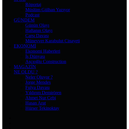
Röportaj
Müslüm Gülhan Yazıyor
Podcast
GÜNDEM
Günün Olayı
Haftanın Olayı
Çarşı Davası
Münevver Karabulut Cinayeti
EKONOMI
Ekonomi Haberleri
İş Dünyası
Aşçıoğlu Construction
MAGAZIN
NE OLDU ?
Neler Oluyor ?
Jorge Mendes
Fulya Davası
Yıldırım Demirören
Ahmet Nur Çebi
Hasan Arat
Hürser Tekinoktay
Facebook
X
Pinterest