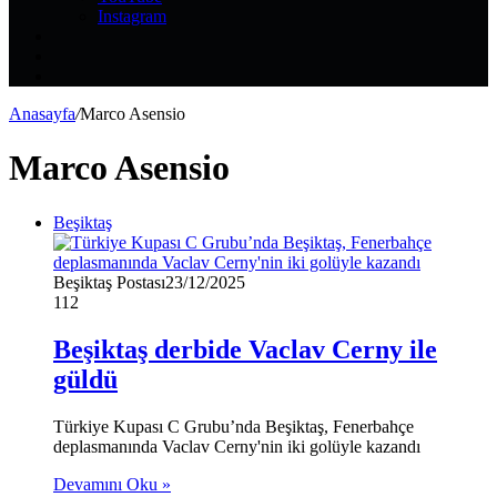
Instagram
Kayıt
Ol
Rastgele
Makale
Kenar
Bölmesi
Anasayfa
/
Marco Asensio
Marco Asensio
Beşiktaş
Beşiktaş Postası
23/12/2025
112
Beşiktaş derbide Vaclav Cerny ile
güldü
Türkiye Kupası C Grubu’nda Beşiktaş, Fenerbahçe
deplasmanında Vaclav Cerny'nin iki golüyle kazandı
Devamını Oku »