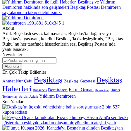
About
Artık Beşiktaşlı sessiz kalmayacak. Beşiktaş’ta doğan veya
Beşiktaş’ta yaşayan, kendini Beşiktaş’la özdeşleştirmiş, “Beşiktaş
Ruhu”nu her tarafında hissedenlerin sesi Beşiktaş Postası’nda
yankılanacak.
Newsletter
E-
Posta
adresinizi
En Çok Takip Edilenler
giriniz
Beşiktaş
Beşiktaş
Beşiktaş Gazetesi
Ahmet Nur Çebi
Haberleri
Demirören
Fikret Orman
Bonservis
Hürser
Hasan Arat
Yıldırım Demirören
Serdal Adalı
Tekinoktay
Son Yazılar