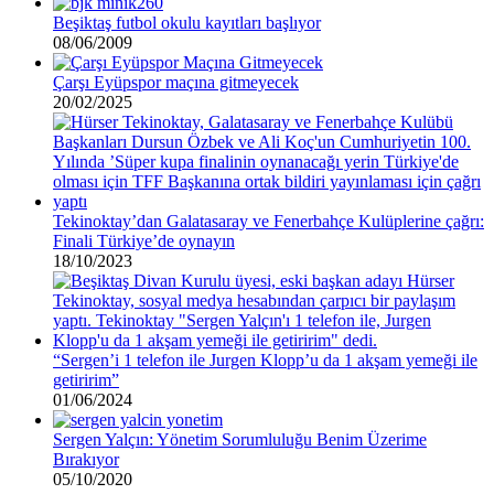
Beşiktaş futbol okulu kayıtları başlıyor
08/06/2009
Çarşı Eyüpspor maçına gitmeyecek
20/02/2025
Tekinoktay’dan Galatasaray ve Fenerbahçe Kulüplerine çağrı:
Finali Türkiye’de oynayın
18/10/2023
“Sergen’i 1 telefon ile Jurgen Klopp’u da 1 akşam yemeği ile
getiririm”
01/06/2024
Sergen Yalçın: Yönetim Sorumluluğu Benim Üzerime
Bırakıyor
05/10/2020