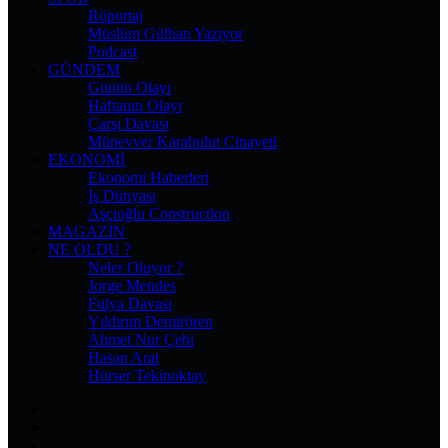
Röportaj
Müslüm Gülhan Yazıyor
Podcast
GÜNDEM
Günün Olayı
Haftanın Olayı
Çarşı Davası
Münevver Karabulut Cinayeti
EKONOMI
Ekonomi Haberleri
İş Dünyası
Aşçıoğlu Construction
MAGAZIN
NE OLDU ?
Neler Oluyor ?
Jorge Mendes
Fulya Davası
Yıldırım Demirören
Ahmet Nur Çebi
Hasan Arat
Hürser Tekinoktay
Facebook
X
Pinterest