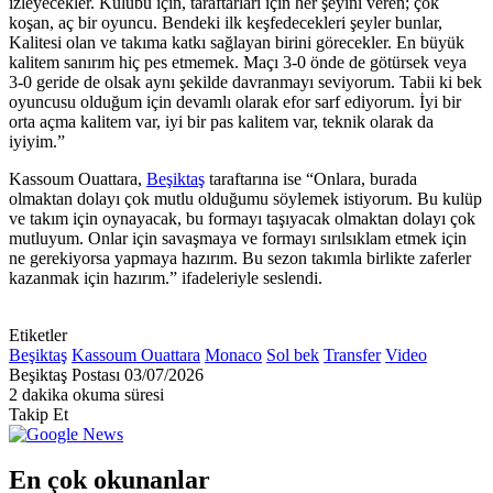
izleyecekler. Kulübü için, taraftarları için her şeyini veren; çok
koşan, aç bir oyuncu. Bendeki ilk keşfedecekleri şeyler bunlar,
Kalitesi olan ve takıma katkı sağlayan birini görecekler. En büyük
kalitem sanırım hiç pes etmemek. Maçı 3-0 önde de götürsek veya
3-0 geride de olsak aynı şekilde davranmayı seviyorum. Tabii ki bek
oyuncusu olduğum için devamlı olarak efor sarf ediyorum. İyi bir
orta açma kalitem var, iyi bir pas kalitem var, teknik olarak da
iyiyim.”
Kassoum Ouattara,
Beşiktaş
taraftarına ise “Onlara, burada
olmaktan dolayı çok mutlu olduğumu söylemek istiyorum. Bu kulüp
ve takım için oynayacak, bu formayı taşıyacak olmaktan dolayı çok
mutluyum. Onlar için savaşmaya ve formayı sırılsıklam etmek için
ne gerekiyorsa yapmaya hazırım. Bu sezon takımla birlikte zaferler
kazanmak için hazırım.” ifadeleriyle seslendi.
Etiketler
Beşiktaş
Kassoum Ouattara
Monaco
Sol bek
Transfer
Video
Bir
Beşiktaş Postası
03/07/2026
e-
2 dakika okuma süresi
posta
Takip Et
göndermek
En çok okunanlar