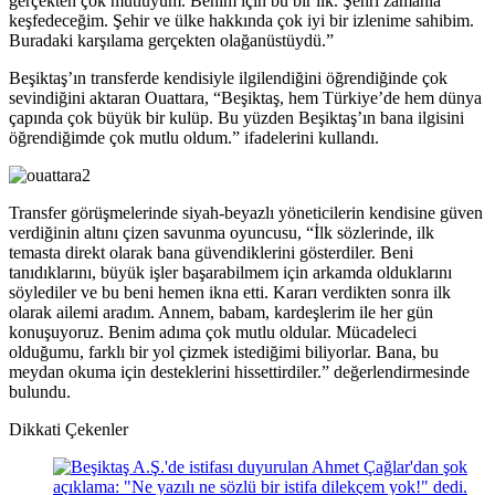
gerçekten çok mutluyum. Benim için bu bir ilk. Şehri zamanla
keşfedeceğim. Şehir ve ülke hakkında çok iyi bir izlenime sahibim.
Buradaki karşılama gerçekten olağanüstüydü.”
Beşiktaş’ın transferde kendisiyle ilgilendiğini öğrendiğinde çok
sevindiğini aktaran Ouattara, “Beşiktaş, hem Türkiye’de hem dünya
çapında çok büyük bir kulüp. Bu yüzden Beşiktaş’ın bana ilgisini
öğrendiğimde çok mutlu oldum.” ifadelerini kullandı.
Transfer görüşmelerinde siyah-beyazlı yöneticilerin kendisine güven
verdiğinin altını çizen savunma oyuncusu, “İlk sözlerinde, ilk
temasta direkt olarak bana güvendiklerini gösterdiler. Beni
tanıdıklarını, büyük işler başarabilmem için arkamda olduklarını
söylediler ve bu beni hemen ikna etti. Kararı verdikten sonra ilk
olarak ailemi aradım. Annem, babam, kardeşlerim ile her gün
konuşuyoruz. Benim adıma çok mutlu oldular. Mücadeleci
olduğumu, farklı bir yol çizmek istediğimi biliyorlar. Bana, bu
meydan okuma için desteklerini hissettirdiler.” değerlendirmesinde
bulundu.
Dikkati Çekenler