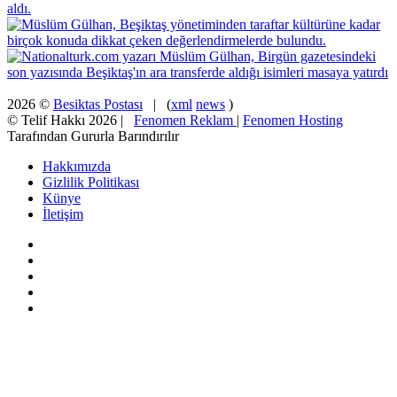
2026 ©
Besiktas Postası
| (
xml
news
)
© Telif Hakkı 2026 |
Fenomen Reklam
|
Fenomen Hosting
Tarafından Gururla Barındırılır
Hakkımızda
Gizlilik Politikası
Künye
İletişim
Facebook
X
Pinterest
YouTube
Instagram
Facebook
X
WhatsApp
Telegram
Viber
Başa
dön
tuşu