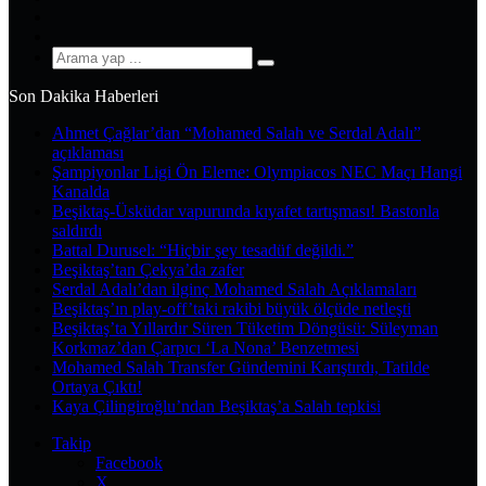
YouTube
Instagram
Arama
yap
Son Dakika Haberleri
...
Ahmet Çağlar’dan “Mohamed Salah ve Serdal Adalı”
açıklaması
Şampiyonlar Ligi Ön Eleme: Olympiacos NEC Maçı Hangi
Kanalda
Beşiktaş-Üsküdar vapurunda kıyafet tartışması! Bastonla
saldırdı
Battal Durusel: “Hiçbir şey tesadüf değildi.”
Beşiktaş’tan Çekya’da zafer
Serdal Adalı’dan ilginç Mohamed Salah Açıklamaları
Beşiktaş’ın play-off’taki rakibi büyük ölçüde netleşti
Beşiktaş’ta Yıllardır Süren Tüketim Döngüsü: Süleyman
Korkmaz’dan Çarpıcı ‘La Nona’ Benzetmesi
Mohamed Salah Transfer Gündemini Karıştırdı, Tatilde
Ortaya Çıktı!
Kaya Çilingiroğlu’ndan Beşiktaş’a Salah tepkisi
Takip
Facebook
X