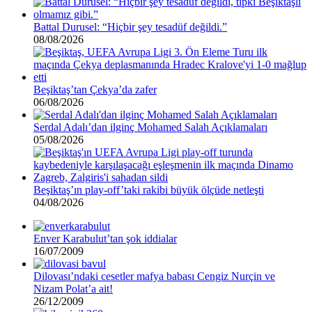
Battal Durusel: “Hiçbir şey tesadüf değildi.”
08/08/2026
Beşiktaş’tan Çekya’da zafer
06/08/2026
Serdal Adalı’dan ilginç Mohamed Salah Açıklamaları
05/08/2026
Beşiktaş’ın play-off’taki rakibi büyük ölçüde netleşti
04/08/2026
Enver Karabulut’tan şok iddialar
16/07/2009
Dilovası’ndaki cesetler mafya babası Cengiz Nurçin ve
Nizam Polat’a ait!
26/12/2009