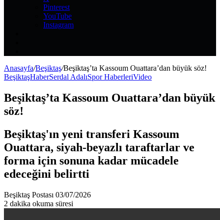
Pinterest
YouTube
Instagram
Kayıt
Ol
Rastgele
Makale
Kenar
Bölmesi
Anasayfa
/
Beşiktaş
/
Beşiktaş’ta Kassoum Ouattara’dan büyük söz!
Beşiktaş
Haber
Serdal Adalı
Spor Haberleri
Video
Beşiktaş’ta Kassoum Ouattara’dan büyük
söz!
Beşiktaş'ın yeni transferi Kassoum
Ouattara, siyah-beyazlı taraftarlar ve
forma için sonuna kadar mücadele
edeceğini belirtti
Bir
Beşiktaş Postası
03/07/2026
e-
2 dakika okuma süresi
posta