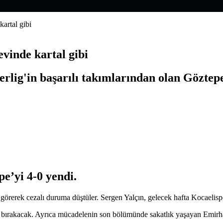
artal gibi
evinde kartal gibi
perlig'in başarılı takımlarından olan Göztep
pe’yi 4-0 yendi.
 görerek cezalı duruma düştüler. Sergen Yalçın, gelecek hafta Kocaeli
ız bırakacak. Ayrıca mücadelenin son bölümünde sakatlık yaşayan Emi