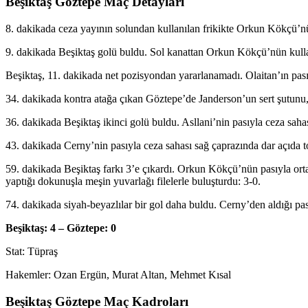
Beşiktaş Göztepe Maç Detayları
8. dakikada ceza yayının solundan kullanılan frikikte Orkun Kökçü’nü
9. dakikada Beşiktaş golü buldu. Sol kanattan Orkun Kökçü’nün kullan
Beşiktaş, 11. dakikada net pozisyondan yararlanamadı. Olaitan’ın pası
34. dakikada kontra atağa çıkan Göztepe’de Janderson’un sert şutu
36. dakikada Beşiktaş ikinci golü buldu. Asllani’nin pasıyla ceza sahas
43. dakikada Cerny’nin pasıyla ceza sahası sağ çaprazında dar açıda t
59. dakikada Beşiktaş farkı 3’e çıkardı. Orkun Kökçü’nün pasıyla ort
yaptığı dokunuşla meşin yuvarlağı filelerle buluşturdu: 3-0.
74. dakikada siyah-beyazlılar bir gol daha buldu. Cerny’den aldığı pas
Beşiktaş: 4 – Göztepe: 0
Stat: Tüpraş
Hakemler: Ozan Ergün, Murat Altan, Mehmet Kısal
Beşiktaş Göztepe Maç Kadroları