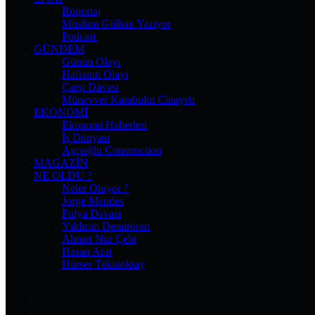
Röportaj
Müslüm Gülhan Yazıyor
Podcast
GÜNDEM
Günün Olayı
Haftanın Olayı
Çarşı Davası
Münevver Karabulut Cinayeti
EKONOMI
Ekonomi Haberleri
İş Dünyası
Aşçıoğlu Construction
MAGAZIN
NE OLDU ?
Neler Oluyor ?
Jorge Mendes
Fulya Davası
Yıldırım Demirören
Ahmet Nur Çebi
Hasan Arat
Hürser Tekinoktay
Facebook
X
Pinterest