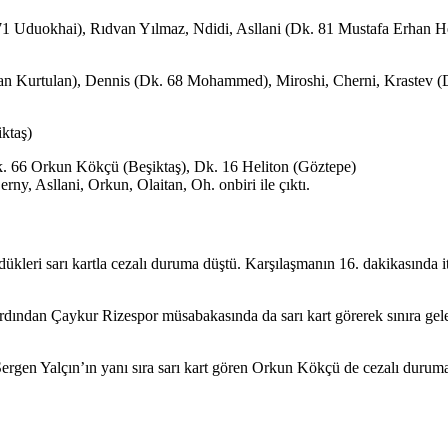
 71 Uduokhai), Rıdvan Yılmaz, Ndidi, Asllani (Dk. 81 Mustafa Erhan 
an Kurtulan), Dennis (Dk. 68 Mohammed), Miroshi, Cherni, Krastev (D
ktaş)
 Dk. 66 Orkun Kökçü (Beşiktaş), Dk. 16 Heliton (Göztepe)
ny, Asllani, Orkun, Olaitan, Oh. onbiri ile çıktı.
leri sarı kartla cezalı duruma düştü. Karşılaşmanın 16. dakikasında iti
dından Çaykur Rizespor müsabakasında da sarı kart görerek sınıra gel
ergen Yalçın’ın yanı sıra sarı kart gören Orkun Kökçü de cezalı duruma