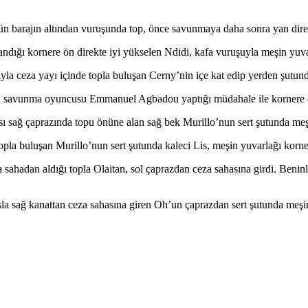
n barajın altından vuruşunda top, önce savunmaya daha sonra yan direğ
dığı kornere ön direkte iyi yükselen Ndidi, kafa vuruşuyla meşin yuvar
yla ceza yayı içinde topla buluşan Cerny’nin içe kat edip yerden şutund
nu, savunma oyuncusu Emmanuel Agbadou yaptığı müdahale ile kornere ç
ı sağ çaprazında topu önüne alan sağ bek Murillo’nun sert şutunda meşin 
opla buluşan Murillo’nun sert şutunda kaleci Lis, meşin yuvarlağı korn
a sahadan aldığı topla Olaitan, sol çaprazdan ceza sahasına girdi. Ben
la sağ kanattan ceza sahasına giren Oh’un çaprazdan sert şutunda meşin y