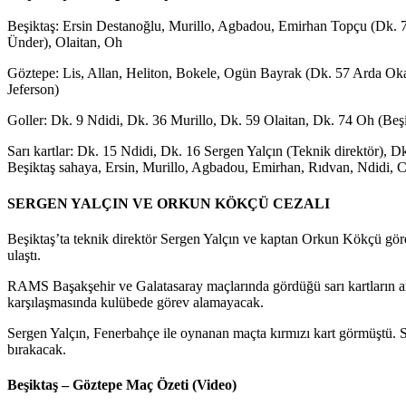
Beşiktaş: Ersin Destanoğlu, Murillo, Agbadou, Emirhan Topçu (Dk.
Ünder), Olaitan, Oh
Göztepe: Lis, Allan, Heliton, Bokele, Ogün Bayrak (Dk. 57 Arda Ok
Jeferson)
Goller: Dk. 9 Ndidi, Dk. 36 Murillo, Dk. 59 Olaitan, Dk. 74 Oh (Beşi
Sarı kartlar: Dk. 15 Ndidi, Dk. 16 Sergen Yalçın (Teknik direktör),
Beşiktaş sahaya, Ersin, Murillo, Agbadou, Emirhan, Rıdvan, Ndidi, Cer
SERGEN YALÇIN VE ORKUN KÖKÇÜ CEZALI
Beşiktaş’ta teknik direktör Sergen Yalçın ve kaptan Orkun Kökçü gördük
ulaştı.
RAMS Başakşehir ve Galatasaray maçlarında gördüğü sarı kartların ar
karşılaşmasında kulübede görev alamayacak.
Sergen Yalçın, Fenerbahçe ile oynanan maçta kırmızı kart görmüştü. S
bırakacak.
Beşiktaş – Göztepe Maç Özeti (Video)