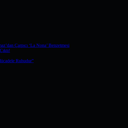
maz’dan Çarpıcı ‘La Nona’ Benzetmesi
Çıktı!
Mücadele Ruhudur”