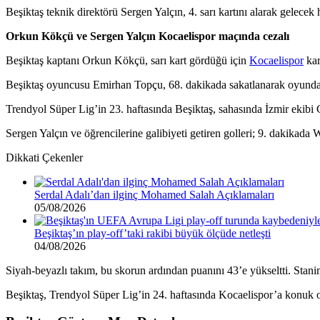
Beşiktaş teknik direktörü Sergen Yalçın, 4. sarı kartını alarak gelece
Orkun Kökçü ve Sergen Yalçın Kocaelispor maçında cezalı
Beşiktaş kaptanı Orkun Kökçü, sarı kart gördüğü için
Kocaelispor
kar
Beşiktaş oyuncusu Emirhan Topçu, 68. dakikada sakatlanarak oyundan 
Trendyol Süper Lig’in 23. haftasında Beşiktaş, sahasında İzmir ekibi 
Sergen Yalçın ve öğrencilerine galibiyeti getiren golleri; 9. dakikad
Dikkati Çekenler
Serdal Adalı’dan ilginç Mohamed Salah Açıklamaları
05/08/2026
Beşiktaş’ın play-off’taki rakibi büyük ölçüde netleşti
04/08/2026
Siyah-beyazlı takım, bu skorun ardından puanını 43’e yükseltti. Stanim
Beşiktaş, Trendyol Süper Lig’in 24. haftasında Kocaelispor’a konuk o