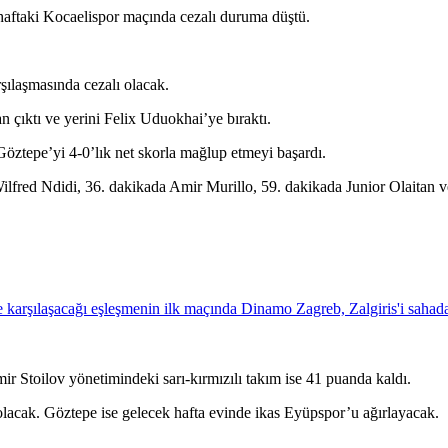
k haftaki Kocaelispor maçında cezalı duruma düştü.
şılaşmasında cezalı olacak.
çıktı ve yerini Felix Uduokhai’ye bıraktı.
Göztepe’yi 4-0’lık net skorla mağlup etmeyi başardı.
a Wilfred Ndidi, 36. dakikada Amir Murillo, 59. dakikada Junior Olaita
ir Stoilov yönetimindeki sarı-kırmızılı takım ise 41 puanda kaldı.
lacak. Göztepe ise gelecek hafta evinde ikas Eyüpspor’u ağırlayacak.