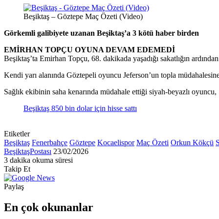
Beşiktaş – Göztepe Maç Özeti (Video)
Görkemli galibiyete uzanan Beşiktaş’a 3 kötü haber birden
EMİRHAN TOPÇU OYUNA DEVAM EDEMEDİ
Beşiktaş’ta Emirhan Topçu, 68. dakikada yaşadığı sakatlığın ardınd
Kendi yarı alanında Göztepeli oyuncu Jeferson’un topla müdahalesine
Sağlık ekibinin saha kenarında müdahale ettiği siyah-beyazlı oyuncu, 
Beşiktaş 850 bin dolar için hisse sattı
Etiketler
Beşiktaş
Fenerbahçe
Göztepe
Kocaelispor
Maç Özeti
Orkun Kökçü
S
Bir
BeşiktaşPostası
23/02/2026
e-
3 dakika okuma süresi
Facebook
X
LinkedIn
Tumblr
Pinterest
Reddit
VKontakte
Odnoklassniki
Pocket
posta
Takip Et
göndermek
Paylaş
Facebook
X
LinkedIn
Tumblr
Pinterest
Reddit
VKontakte
Odnoklassniki
Pocket
E-
Yazdır
Posta
En çok okunanlar
ile