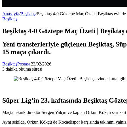
Makale
Kenar
Bölmesi
Anasayfa
/
Beşiktaş
/
Beşiktaş 4-0 Göztepe Maç Özeti | Beşiktaş evinde k
Beşiktaş
Beşiktaş 4-0 Göztepe Maç Özeti | Beşiktaş 
Yeni transferleriyle güçlenen Beşiktaş, Sü
15 maça çıkardı.
Bir
BeşiktaşPostası
23/02/2026
e-
3 dakika okuma süresi
Facebook
X
LinkedIn
Tumblr
Pinterest
Reddit
VKontakte
Odnoklassniki
Pocket
posta
göndermek
Süper Lig’in 23. haftasında Beşiktaş Gözte
Maçta teknik direktör Sergen Yalçın ve kaptan Orkun Kökçü sarı kart
Aynı şekilde, Orkun Kökçü de Kocaelispor karşısında takımını yaln