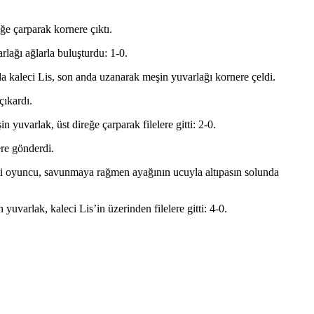
e çarparak kornere çıktı.
lağı ağlarla buluşturdu: 1-0.
a kaleci Lis, son anda uzanarak meşin yuvarlağı kornere çeldi.
ıkardı.
yuvarlak, üst direğe çarparak filelere gitti: 2-0.
ere gönderdi.
inli oyuncu, savunmaya rağmen ayağının ucuyla altıpasın solunda
uvarlak, kaleci Lis’in üzerinden filelere gitti: 4-0.