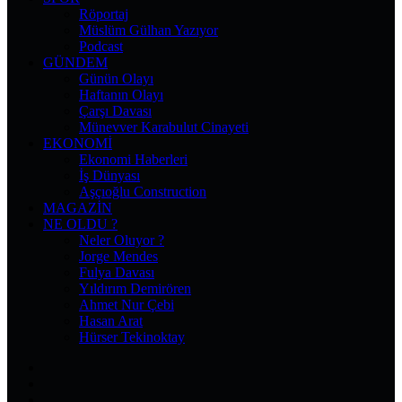
Röportaj
Müslüm Gülhan Yazıyor
Podcast
GÜNDEM
Günün Olayı
Haftanın Olayı
Çarşı Davası
Münevver Karabulut Cinayeti
EKONOMI
Ekonomi Haberleri
İş Dünyası
Aşçıoğlu Construction
MAGAZIN
NE OLDU ?
Neler Oluyor ?
Jorge Mendes
Fulya Davası
Yıldırım Demirören
Ahmet Nur Çebi
Hasan Arat
Hürser Tekinoktay
Facebook
X
Pinterest