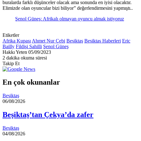
buralarda farklı düşünceler olacak ama sonunda en iyisi olacaktır.
Elimizde olan oyuncular bizi biliyor” değerlendirmesini yapmıştı..
Şenol Güneş: Afrikalı olmayan oyuncu almak istiyoruz
Etiketler
Afrika Kupası
Ahmet Nur Çebi
Beşiktaş
Beşiktaş Haberleri
Eric
Bailly
Fildişi Sahilli
Şenol Güneş
Bir
Hakkı Yeten
05/09/2023
e-
2 dakika okuma süresi
posta
Takip Et
göndermek
En çok okunanlar
Beşiktaş
06/08/2026
Beşiktaş’tan Çekya’da zafer
Beşiktaş
04/08/2026