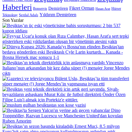
Haberleri
Demirören
Fikret Orman
Bonservis
Hürser
Hasan Arat
Yıldırım Demirören
Serdal Adalı
Tekinoktay
Son Yazılar