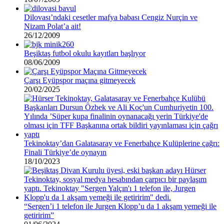
Dilovası’ndaki cesetler mafya babası Cengiz Nurçin ve
Nizam Polat’a ait!
26/12/2009
Beşiktaş futbol okulu kayıtları başlıyor
08/06/2009
Çarşı Eyüpspor maçına gitmeyecek
20/02/2025
Tekinoktay’dan Galatasaray ve Fenerbahçe Kulüplerine çağrı:
Finali Türkiye’de oynayın
18/10/2023
“Sergen’i 1 telefon ile Jurgen Klopp’u da 1 akşam yemeği ile
getiririm”