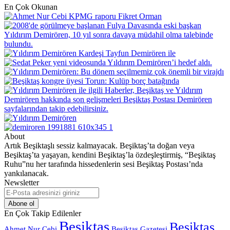
En Çok Okunan
About
Artık Beşiktaşlı sessiz kalmayacak. Beşiktaş’ta doğan veya
Beşiktaş’ta yaşayan, kendini Beşiktaş’la özdeşleştirmiş, “Beşiktaş
Ruhu”nu her tarafında hissedenlerin sesi Beşiktaş Postası’nda
yankılanacak.
Newsletter
E-
Posta
adresinizi
En Çok Takip Edilenler
giriniz
Beşiktaş
Beşiktaş
Beşiktaş Gazetesi
Ahmet Nur Çebi