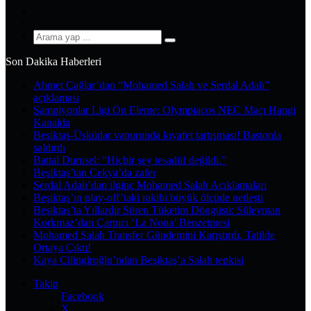
YouTube
Instagram
Arama
yap
Son Dakika Haberleri
...
Ahmet Çağlar’dan “Mohamed Salah ve Serdal Adalı”
açıklaması
Şampiyonlar Ligi Ön Eleme: Olympiacos NEC Maçı Hangi
Kanalda
Beşiktaş-Üsküdar vapurunda kıyafet tartışması! Bastonla
saldırdı
Battal Durusel: “Hiçbir şey tesadüf değildi.”
Beşiktaş’tan Çekya’da zafer
Serdal Adalı’dan ilginç Mohamed Salah Açıklamaları
Beşiktaş’ın play-off’taki rakibi büyük ölçüde netleşti
Beşiktaş’ta Yıllardır Süren Tüketim Döngüsü: Süleyman
Korkmaz’dan Çarpıcı ‘La Nona’ Benzetmesi
Mohamed Salah Transfer Gündemini Karıştırdı, Tatilde
Ortaya Çıktı!
Kaya Çilingiroğlu’ndan Beşiktaş’a Salah tepkisi
Takip
Facebook
X