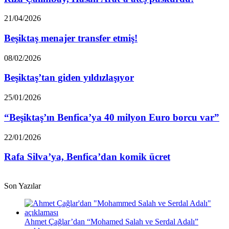
Arat’a
ateş
Beşiktaş
21/04/2026
püskürdü!
menajer
transfer
Beşiktaş menajer transfer etmiş!
etmiş!
Beşiktaş’tan
08/02/2026
giden
yıldızlaşıyor
Beşiktaş’tan giden yıldızlaşıyor
“Beşiktaş’ın
25/01/2026
Benfica’ya
40
“Beşiktaş’ın Benfica’ya 40 milyon Euro borcu var”
milyon
Euro
Rafa
22/01/2026
borcu
Silva’ya,
var”
Benfica’dan
Rafa Silva’ya, Benfica’dan komik ücret
komik
ücret
Son Yazılar
Ahmet Çağlar’dan “Mohamed Salah ve Serdal Adalı”