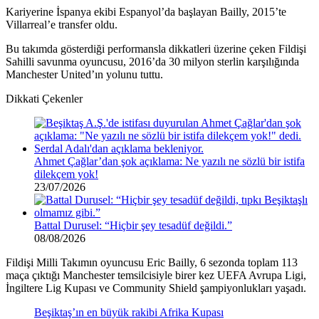
Kariyerine İspanya ekibi Espanyol’da başlayan Bailly, 2015’te
Villarreal’e transfer oldu.
Bu takımda gösterdiği performansla dikkatleri üzerine çeken Fildişi
Sahilli savunma oyuncusu, 2016’da 30 milyon sterlin karşılığında
Manchester United’ın yolunu tuttu.
Dikkati Çekenler
Ahmet Çağlar’dan şok açıklama: Ne yazılı ne sözlü bir istifa
dilekçem yok!
23/07/2026
Battal Durusel: “Hiçbir şey tesadüf değildi.”
08/08/2026
Fildişi Milli Takımın oyuncusu Eric Bailly, 6 sezonda toplam 113
maça çıktığı Manchester temsilcisiyle birer kez UEFA Avrupa Ligi,
İngiltere Lig Kupası ve Community Shield şampiyonlukları yaşadı.
Beşiktaş’ın en büyük rakibi Afrika Kupası