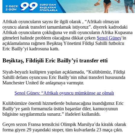
Afrikalı oyuncuların sayısı ile ilgili olarak , “Afrikalı olmayan
oyuncu alarak transferi tamamlamak istiyoruz”. diyerek kadrodaki
Afrikalı oyuncuların çokluğuna ve mili oyuncuların Afrika Kupasına
gitmeleri halinde problem olacağına dikkat çeken
Şenol Güneş
‘in
açıklamalarına rağmen Beşiktaş Yönetimi Fildişi Sahilli futbolcu
Eric Bailly’yi kadrosuna kattı.
Beşiktaş, Fildişili Eric Bailly’yi transfer etti
Siyah-beyazlı kulüpten yapılan açıklamada, “Kulübümüz, Fildişi
Sahilli defans oyuncusu Eric Bailly’nin nihai transferi hususunda
Manchester United ile anlaşmaya varmıştır.
Şenol Güneş: “Afrikalı oyuncu mümkünse az olmalı
Kulübümüze önemli hizmetlerde bulunacağına inandığımız Eric
Bailly’ye şanlı formamızla üstün başarılar diler, kamuoyunun
bilgisine saygılarımızla sunarız.” ifadeleri kullanıldı.
Geçen sezon Fransa temsilcisi Olimpik Marsilya’da kiralık olarak
forma giyen 29 yaşındaki stoper, tüm kulvarlarda 23 maça çıktı.