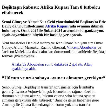
Beşiktaşın kabusu: Afrika Kupası Tam 8 futbolcu
etkilenecek
Şenol Güneş ve Ahmet Nur Çebi yönetimindeki Beşiktaş’ta Eric
Bailly dahil 8 futbolcunun
Afrika Kupası
‘nda oynama ihtimali
bulunuyor. Ocak 2024 ile Şubat 2024 arasındaki organizasyon,
siyah-beyazlılarda büyük bir boşluğa yer açacak.
Yeni transferler Daniel Amartey ve Jean Onana’nın yanı sıra Omar
Colley, Arthur Masuaku, Rachid Ghezzal,
Vincent Aboubakar
ve
Jackson Muleka da davet almaları durumunda bu tarihlerde Beşiktaş
forması giyemeyecek.
Afrika’da Aboubakar son 5 dakikada 2 gol attı. Altın
ayakkabıyı aldı.
“Hücum ve orta sahaya oyuncu almamız gerekiyor”
Şenol Güneş, Beşiktaş’ın transfer görüşmeleri için İstanbul’a
getirdiği Lyanco Vojnovic’in çok istemelerine rağmen özel bir
durumu olduğunu aktarıp, hücum ve orta saha hattına oyuncu
almaları gerektiğini dile getirerek “Bana da gelen haberlere göre
Amartey ile Onana ile herhangi bir sorun yok ama transfer