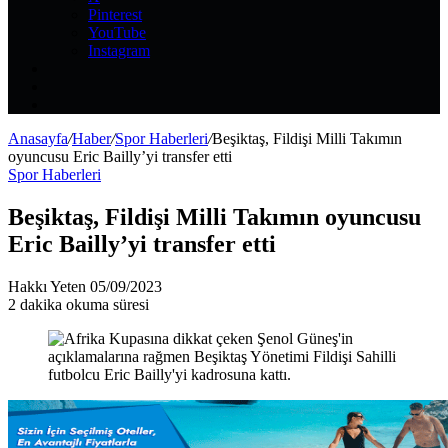
Pinterest
YouTube
Instagram
Kayıt
Ol
Rastgele
Makale
Kenar
Bölmesi
Anasayfa
/
Haber
/
Spor Haberleri
/
Beşiktaş, Fildişi Milli Takımın
oyuncusu Eric Bailly’yi transfer etti
Spor Haberleri
Beşiktaş, Fildişi Milli Takımın oyuncusu
Eric Bailly’yi transfer etti
Bir
Hakkı Yeten
05/09/2023
e-
2 dakika okuma süresi
posta
göndermek