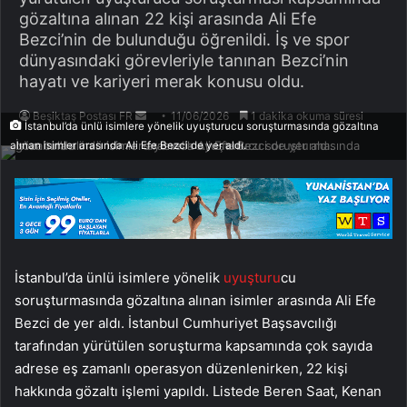
gözaltına alınan 22 kişi arasında Ali Efe
Bezci’nin de bulunduğu öğrenildi. İş ve spor
dünyasındaki görevleriyle tanınan Bezci’nin
hayatı ve kariyeri merak konusu oldu.
Bir
Beşiktaş Postası FR
11/06/2026
1 dakika okuma süresi
İstanbul’da ünlü isimlere yönelik uyuşturucu soruşturmasında gözaltına
e-
alınan isimler arasında Ali Efe Bezci de yer aldı.
posta
göndermek
İstanbul’da ünlü isimlere yönelik
uyuşturu
cu
soruşturmasında gözaltına alınan isimler arasında Ali Efe
Bezci de yer aldı. İstanbul Cumhuriyet Başsavcılığı
tarafından yürütülen soruşturma kapsamında çok sayıda
adrese eş zamanlı operasyon düzenlenirken, 22 kişi
hakkında gözaltı işlemi yapıldı. Listede Beren Saat, Kenan