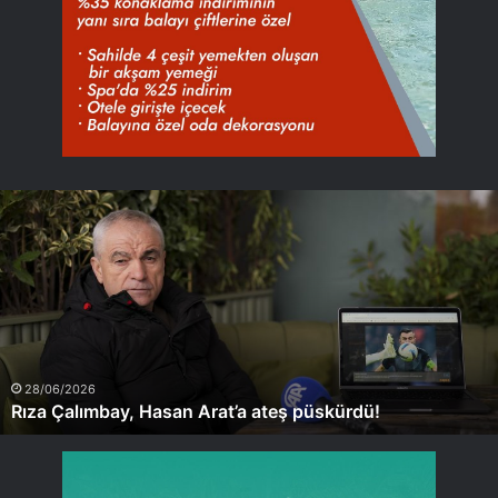
Rıza
Çalımbay,
Hasan
Arat’a
ateş
püskürdü!
28/06/2026
Rıza Çalımbay, Hasan Arat’a ateş püskürdü!