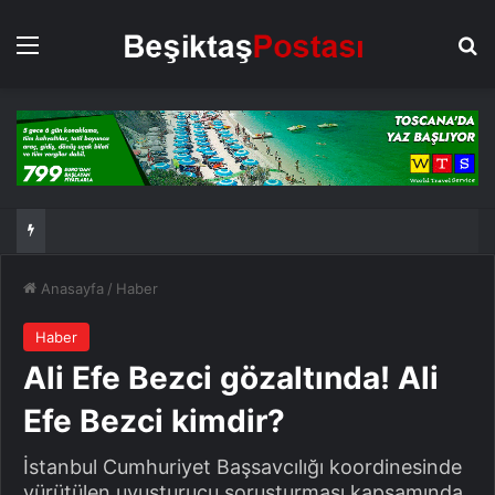
Menü
Ar
Anasayfa
/
Haber
Haber
Ali Efe Bezci gözaltında! Ali
Efe Bezci kimdir?
İstanbul Cumhuriyet Başsavcılığı koordinesinde
yürütülen uyuşturucu soruşturması kapsamında