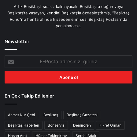
Artık Beşiktaşlı sessiz kalmayacak. Beşiktaş’ta doğan veya
Beşiktaş’ta yaşayan, kendini Beşiktaş’la özdeşleştirmiş, “Beşiktaş
Ruhu”nu her tarafında hissedenlerin sesi Beşiktaş Postası’nda
yankılanacak.
Newsletter
E-
Posta
adresinizi
giriniz
En Çok Takip Edilenler
Ahmet Nur Çebi
Beşiktaş
Beşiktaş Gazetesi
Beşiktaş Haberleri
Bonservis
Demirören
Fikret Orman
Hasan Arat
Hürser Tekinoktay
Serdal Adalı