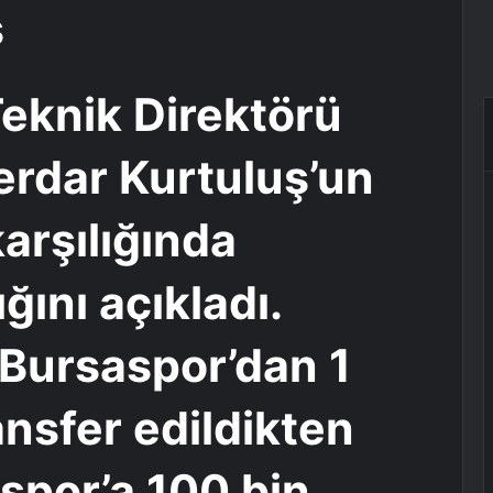
eknik Direktörü
erdar Kurtuluş’un
karşılığında
ğını açıkladı.
 Bursaspor’dan 1
ansfer edildikten
spor’a 100 bin