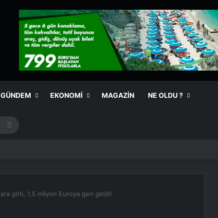
GÜNDEM
EKONOMI
MAGAZIN
NE OLDU ?
Arama
yap
...
ara gitti, 1.5 milyon Euroya geri geldi!