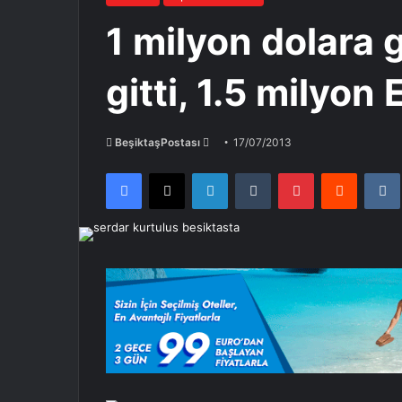
1 milyon dolara g
gitti, 1.5 milyon 
Bir
BeşiktaşPostası
17/07/2013
e-
Facebook
X
LinkedIn
Tumblr
Pinterest
Reddit
posta
göndermek