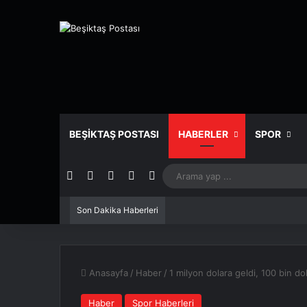
BEŞIKTAŞ POSTASI
HABERLER
SPOR
Facebook
X
Pinterest
YouTube
Instagram
Son Dakika Haberleri
Anasayfa
/
Haber
/
1 milyon dolara geldi, 100 bin dol
Haber
Spor Haberleri