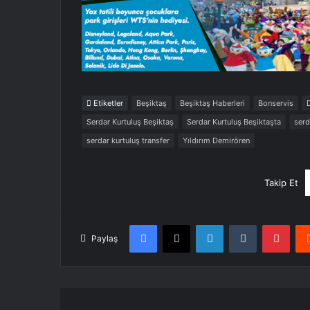
Etiketler
Beşiktaş
Beşiktaş Haberleri
Bonservis
Serdar Kurtuluş Beşiktaş
Serdar Kurtuluş Beşiktaşta
serd
serdar kurtuluş transfer
Yıldırım Demirören
Takip Et
Facebook
X
LinkedIn
Tumblr
Pint
Paylaş