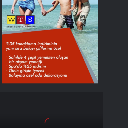
ıza
alımbay,
asan
rat’a
teş
üskürdü!