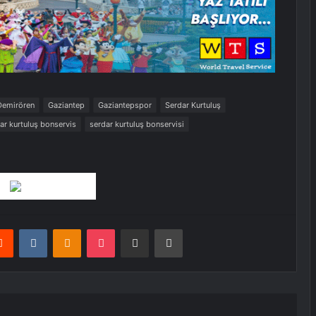
Demirören
Gaziantep
Gaziantepspor
Serdar Kurtuluş
ar kurtuluş bonservis
serdar kurtuluş bonservisi
Beşiktaş’ın rakibi netleşti
Yunan Derbisi: 90 Şampiyonluğun 82’si
Üç Kulüpte
erest
Reddit
VKontakte
Odnoklassniki
Pocket
E-Posta ile paylaş
Yazdır
Panathinaikos’ta Obradovic’in
Kadrosu: Yabancı Denklemi