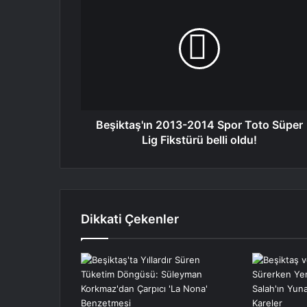
2013-
2014
Spor
Toto
Süper
Lig
Fikstürü
belli
oldu!
Beşiktaş'ın 2013-2014 Spor Toto Süper
Lig Fikstürü belli oldu!
Dikkati Çekenler