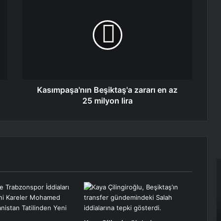
Beşiktaş'a
Dokuz Vuruş
zararı
en
az
Vincenzo Italiano: Salah’ı askıya aldık
25
milyon
lira
Kasımpaşa'nın Beşiktaş'a zararı en az
25 milyon lira
R
Ç
H
A
a
p