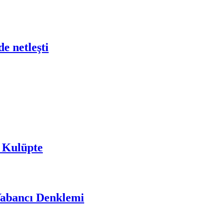
e netleşti
 Kulüpte
Yabancı Denklemi