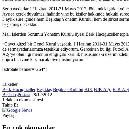
Sermayedarlar 1 Haziran 2011-31 Mayıs 2012 dönemdeki şirket yönetimi
Ayrıca gerek duyulması halinde yine bu kişiler hakkında hukuki süreç
3 aylık süre içinde hem Beşiktaş Yönetim Kurulu, hem de şirket sermaye
başlatmış olacaklar.
Mali İşlerden Sorumlu Yönetim Kurulu üyesi Berk Hacıgüzeller toplant
“Gayet güzel bir Genel Kurul yaşadık. 1 Haziran 2011-31 Mayıs 2012 dö
de sermayedarlarımıza teşekkür ediyorum. Gerçekten bu ilgi Futbol A.
A.Ş’ye olan ilgi memnun ettiği gibi karlılık hususundaki üzerimizdeki
doğru bir ivme kazanacak diye düşünüyorum.”
[adrotate banner=”264″]
Etiketler
Berk Hacıgüzeller
Beşiktaş
Beşiktaş Kulübü
BJK
BJK A.Ş.
BJK A.Ş.
Bir
BeşiktaşPostası
28/12/2012
e-
1 dakika okuma süresi
Facebook
X
LinkedIn
Tumblr
Pinterest
Reddit
VKontakte
Odnoklassniki
Pocket
posta
Takip Et
göndermek
Paylaş
Facebook
X
LinkedIn
Tumblr
Pinterest
Reddit
VKontakte
Odnoklassniki
Pocket
E-
Yazdır
Posta
En çok okunanlar