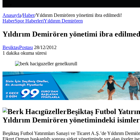
Makale
Kenar
Bölmesi
Anasayfa
/
Haber
/
Yıldırım Demirören yönetimi ibra edilmedi!
Haber
Spor Haberleri
Yıldırım Demirören
Yıldırım Demirören yönetimi ibra edilmed
Bir
BeşiktaşPostası
28/12/2012
e-
1 dakika okuma süresi
Facebook
X
LinkedIn
Tumblr
Pinterest
Reddit
VKontakte
Odnoklassniki
Pocket
posta
göndermek
Beşiktaş Futbol Yatırı
Yıldırım Demirören yönetimindeki isimler 
Beşiktaş Futbol Yatırımları Sanayi ve Ticaret A.Ş.’de Yıldırım Demiö
Fikret Orman başkanlığı sonrası şirket yönetiminde yer alan üyeler ise 