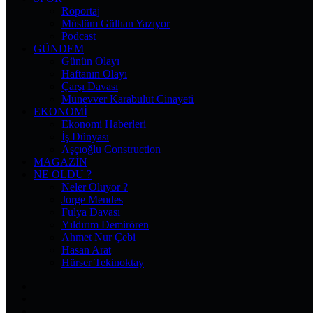
Röportaj
Müslüm Gülhan Yazıyor
Podcast
GÜNDEM
Günün Olayı
Haftanın Olayı
Çarşı Davası
Münevver Karabulut Cinayeti
EKONOMI
Ekonomi Haberleri
İş Dünyası
Aşçıoğlu Construction
MAGAZIN
NE OLDU ?
Neler Oluyor ?
Jorge Mendes
Fulya Davası
Yıldırım Demirören
Ahmet Nur Çebi
Hasan Arat
Hürser Tekinoktay
Facebook
X
Pinterest