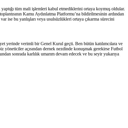
aptığı tüm mali işlemleri kabul etmediklerini ortaya koymuş oldular.
 toplantısının Kamu Aydınlatma Platformu’na bildirilmesinin ardından
ar ise bu yanlışları veya usulsüzlükleri ortaya çıkarma sürecini
et yerinde verimli bir Genel Kurul geçti. Ben bütün katılımcılara ve
biz yöneticiler açısından dernek nezdinde konuşmak gerekirse Futbol
. Bundan sonrada karlılık umarım devam edecek ve bu seyir yukarıya