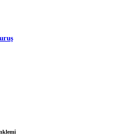
uruş
nklemi