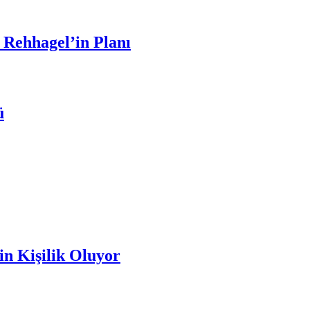
 Rehhagel’in Planı
ü
n Kişilik Oluyor