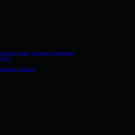
maz’dan Çarpıcı ‘La Nona’ Benzetmesi
Çıktı!
Mücadele Ruhudur”