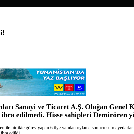
i!
mları Sanayi ve Ticaret A.Ş. Olağan Genel K
ibra edilmedi. Hisse sahipleri Demirören y
ren ile birlikte görev yapan 6 üye yapılan oylama sonucu sermayedarla
ibra edildi.