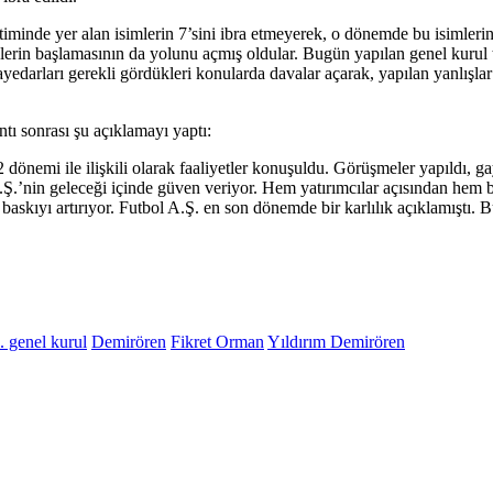
nde yer alan isimlerin 7’sini ibra etmeyerek, o dönemde bu isimlerin y
lerin başlamasının da yolunu açmış oldular. Bugün yapılan genel kurul
darları gerekli gördükleri konularda davalar açarak, yapılan yanlışlar v
ı sonrası şu açıklamayı yaptı:
nemi ile ilişkili olarak faaliyetler konuşuldu. Görüşmeler yapıldı, gay
Ş.’nin geleceği içinde güven veriyor. Hem yatırımcılar açısından hem 
 baskıyı artırıyor. Futbol A.Ş. en son dönemde bir karlılık açıklamıştı
 genel kurul
Demirören
Fikret Orman
Yıldırım Demirören