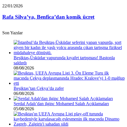
Euro
Rafa
22/01/2026
borcu
Silva’ya,
var”
Benfica’dan
Rafa Silva’ya, Benfica’dan komik ücret
komik
ücret
Son Yazılar
Beşiktaş-Üsküdar vapurunda kıyafet tartışması! Bastonla
saldırdı
08/08/2026
Beşiktaş’tan Çekya’da zafer
06/08/2026
Serdal Adalı’dan ilginç Mohamed Salah Açıklamaları
05/08/2026