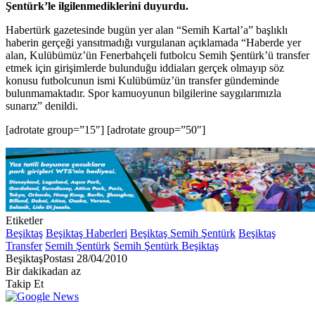
Şentürk’le ilgilenmediklerini duyurdu.
Habertürk gazetesinde bugün yer alan “Semih Kartal’a” başlıklı
haberin gerçeği yansıtmadığı vurgulanan açıklamada “Haberde yer
alan, Kulübümüz’ün Fenerbahçeli futbolcu Semih Şentürk’ü transfer
etmek için girişimlerde bulunduğu iddiaları gerçek olmayıp söz
konusu futbolcunun ismi Kulübümüz’ün transfer gündeminde
bulunmamaktadır. Spor kamuoyunun bilgilerine saygılarımızla
sunarız” denildi.
[adrotate group=”15″] [adrotate group=”50″]
Etiketler
Beşiktaş
Beşiktaş Haberleri
Beşiktaş Semih Şentürk
Beşiktaş
Transfer
Semih Şentürk
Semih Şentürk Beşiktaş
Bir
BeşiktaşPostası
28/04/2010
e-
Bir dakikadan az
posta
Takip Et
göndermek