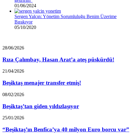
getiririm”
01/06/2024
Sergen Yalçın: Yönetim Sorumluluğu Benim Üzerime
Bırakıyor
05/10/2020
Rıza
28/06/2026
Çalımbay,
Hasan
Rıza Çalımbay, Hasan Arat’a ateş püskürdü!
Arat’a
ateş
Beşiktaş
21/04/2026
püskürdü!
menajer
transfer
Beşiktaş menajer transfer etmiş!
etmiş!
Beşiktaş’tan
08/02/2026
giden
yıldızlaşıyor
Beşiktaş’tan giden yıldızlaşıyor
“Beşiktaş’ın
25/01/2026
Benfica’ya
40
“Beşiktaş’ın Benfica’ya 40 milyon Euro borcu var”
milyon