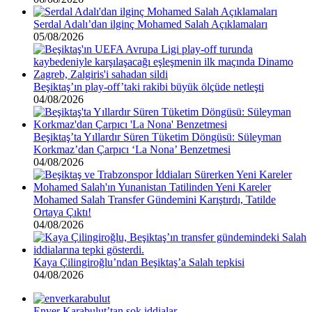
Serdal Adalı’dan ilginç Mohamed Salah Açıklamaları
05/08/2026
Beşiktaş’ın play-off’taki rakibi büyük ölçüde netleşti
04/08/2026
Beşiktaş’ta Yıllardır Süren Tüketim Döngüsü: Süleyman
Korkmaz’dan Çarpıcı ‘La Nona’ Benzetmesi
04/08/2026
Mohamed Salah Transfer Gündemini Karıştırdı, Tatilde
Ortaya Çıktı!
04/08/2026
Kaya Çilingiroğlu’ndan Beşiktaş’a Salah tepkisi
04/08/2026
Enver Karabulut’tan şok iddialar