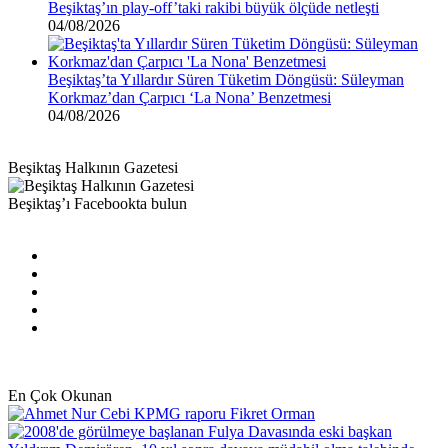
Beşiktaş’ın play-off’taki rakibi büyük ölçüde netleşti
04/08/2026
Beşiktaş’ta Yıllardır Süren Tüketim Döngüsü: Süleyman
Korkmaz’dan Çarpıcı ‘La Nona’ Benzetmesi
04/08/2026
Beşiktaş Halkının Gazetesi
Beşiktaş’ı Facebookta bulun
Facebook
X
Pinterest
YouTube
Instagram
En Çok Okunan