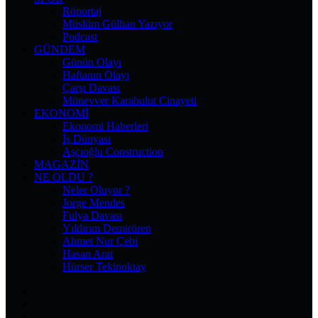
Röportaj
Müslüm Gülhan Yazıyor
Podcast
GÜNDEM
Günün Olayı
Haftanın Olayı
Çarşı Davası
Münevver Karabulut Cinayeti
EKONOMI
Ekonomi Haberleri
İş Dünyası
Aşçıoğlu Construction
MAGAZIN
NE OLDU ?
Neler Oluyor ?
Jorge Mendes
Fulya Davası
Yıldırım Demirören
Ahmet Nur Çebi
Hasan Arat
Hürser Tekinoktay
Facebook
X
Pinterest