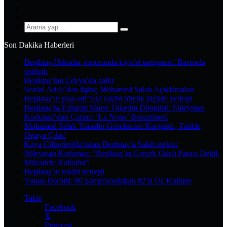
YouTube
Instagram
Arama
yap
Son Dakika Haberleri
...
Beşiktaş-Üsküdar vapurunda kıyafet tartışması! Bastonla
saldırdı
Beşiktaş’tan Çekya’da zafer
Serdal Adalı’dan ilginç Mohamed Salah Açıklamaları
Beşiktaş’ın play-off’taki rakibi büyük ölçüde netleşti
Beşiktaş’ta Yıllardır Süren Tüketim Döngüsü: Süleyman
Korkmaz’dan Çarpıcı ‘La Nona’ Benzetmesi
Mohamed Salah Transfer Gündemini Karıştırdı, Tatilde
Ortaya Çıktı!
Kaya Çilingiroğlu’ndan Beşiktaş’a Salah tepkisi
Süleyman Korkmaz: “Beşiktaş’ın Gerçek Gücü Parası Değil,
Mücadele Ruhudur”
Beşiktaş’ın rakibi netleşti
Yunan Derbisi: 90 Şampiyonluğun 82’si Üç Kulüpte
Takip
Facebook
X
Pinterest