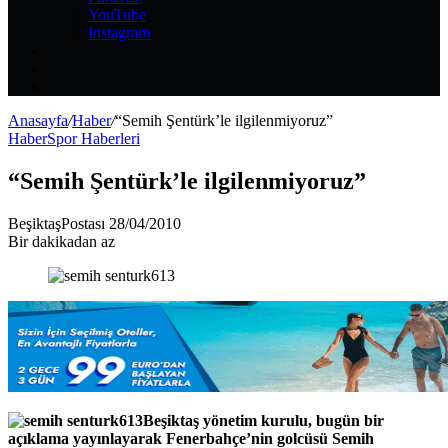
YouTube
Instagram
Kayıt
Ol
Rastgele
Makale
Kenar
Bölmesi
Anasayfa
/
Haber
/
“Semih Şentürk’le ilgilenmiyoruz”
Haber
Spor Haberleri
“Semih Şentürk’le ilgilenmiyoruz”
Bir
BeşiktaşPostası
28/04/2010
e-
Bir dakikadan az
posta
göndermek
Beşiktaş yönetim kurulu, bugün bir
açıklama yayınlayarak Fenerbahçe’nin golcüsü Semih