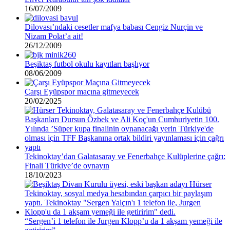
16/07/2009
Dilovası’ndaki cesetler mafya babası Cengiz Nurçin ve
Nizam Polat’a ait!
26/12/2009
Beşiktaş futbol okulu kayıtları başlıyor
08/06/2009
Çarşı Eyüpspor maçına gitmeyecek
20/02/2025
Tekinoktay’dan Galatasaray ve Fenerbahçe Kulüplerine çağrı:
Finali Türkiye’de oynayın
18/10/2023
“Sergen’i 1 telefon ile Jurgen Klopp’u da 1 akşam yemeği ile