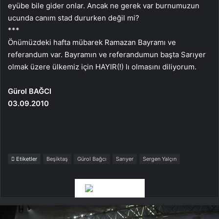
eyübe bile gider onlar. Ancak ne gerek var burnumuzun
ucunda canım stad dururken değil mi?
***
Önümüzdeki hafta mübarek Ramazan Bayramı ve
referandum var. Bayramın ve referandumun başta Sarıyer
olmak üzere ülkemiz için HAYIR(!) lı olmasını diliyorum.
Gürol BAĞCI
03.09.2010
Etiketler
Beşiktaş
Gürol Bağcı
Sarıyer
Sergen Yalçın