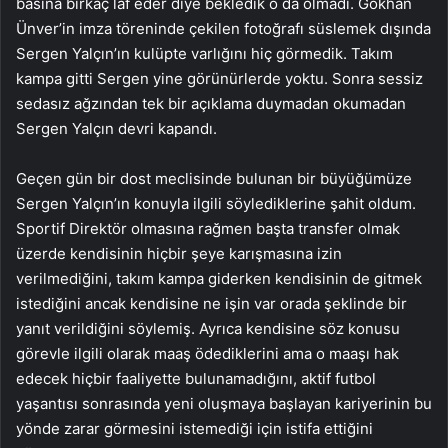
basına birkaç laf eder diye bekledik o da olmadı. Gökhan
Ünver’in imza töreninde çekilen fotoğrafı süslemek dışında
Sergen Yalçın’ın kulüpte varlığını hiç görmedik. Takım
kampa gitti Sergen yine görünürlerde yoktu. Sonra sessiz
sedasız ağzından tek bir açıklama duymadan okumadan
Sergen Yalçın devri kapandı.
Geçen gün bir dost meclisinde bulunan bir büyüğümüze
Sergen Yalçın’ın konuyla ilgili söylediklerine şahit oldum.
Sportif Direktör olmasına rağmen başta transfer olmak
üzerde kendisinin hiçbir şeye karışmasına izin
verilmediğini, takım kampa giderken kendisinin de gitmek
istediğini ancak kendisine ne işin var orada şeklinde bir
yanıt verildiğini söylemiş. Ayrıca kendisine söz konusu
görevle ilgili olarak maaş ödediklerini ama o maaşı hak
edecek hiçbir faaliyette bulunamadığını, aktif futbol
yaşantısı sonrasında yeni oluşmaya başlayan kariyerinin bu
yönde zarar görmesini istemediği için istifa ettiğini