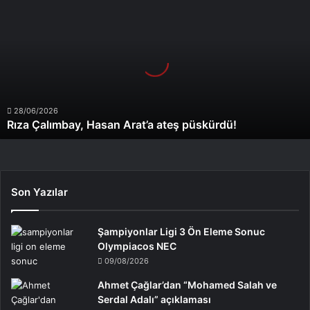
Çalımbay,
Hasan
Arat’a
ateş
püskürdü!
28/06/2026
Rıza Çalımbay, Hasan Arat’a ateş püskürdü!
Son Yazılar
Şampiyonlar Ligi 3 Ön Eleme Sonuc
Olympiacos NEC
09/08/2026
Ahmet Çağlar’dan “Mohamed Salah ve
Serdal Adalı” açıklaması