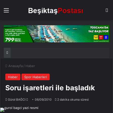
Menü
Ar
Anasayfa
/
Haber
Haber
Spor Haberleri
Soru işaretleri ile başladık
Bir
Gürol BAĞCI
06/09/2010
2 dakika okuma süresi
e-
posta