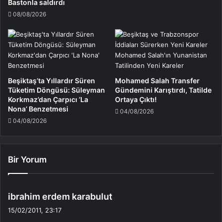
Bastonla saldırdı
08/08/2026
Beşiktaş’ta Yıllardır Süren
Mohamed Salah Transfer
Tüketim Döngüsü: Süleyman
Gündemini Karıştırdı, Tatilde
Korkmaz’dan Çarpıcı ‘La
Ortaya Çıktı!
Nona’ Benzetmesi
04/08/2026
04/08/2026
Bir Yorum
d
ibrahim erdem karabulut
e
15/02/2011, 23:17
d