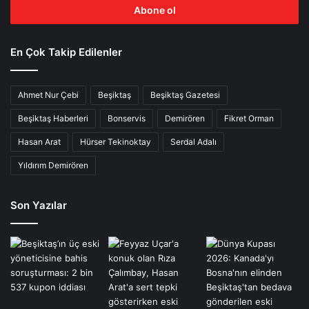
giriniz
En Çok Takip Edilenler
Ahmet Nur Çebi
Beşiktaş
Beşiktaş Gazetesi
Beşiktaş Haberleri
Bonservis
Demirören
Fikret Orman
Hasan Arat
Hürser Tekinoktay
Serdal Adalı
Yıldırım Demirören
Son Yazılar