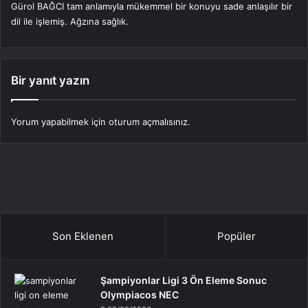
Gürol BAĞCI tam anlamıyla mükemmel bir konuyu sade anlaşılır bir
i
dil ile işlemiş. Ağzına sağlık.
k
i
:
Bir yanıt yazın
Yorum yapabilmek için
oturum açmalısınız
.
Son Eklenen
Popüler
Şampiyonlar Ligi 3 Ön Eleme Sonuc
Olympiacos NEC