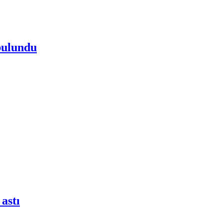
 bulundu
 astı