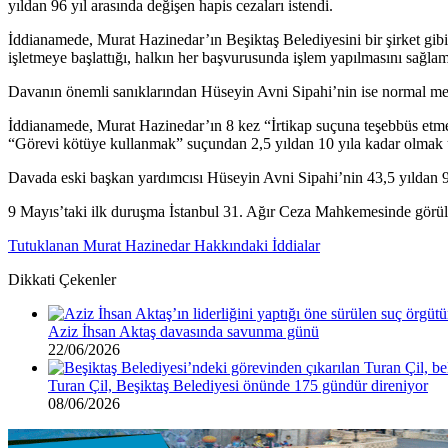
yıldan 96 yıl arasında değişen hapis cezaları istendi.
İddianamede, Murat Hazinedar’ın Beşiktaş Belediyesini bir şirket gibi y
işletmeye başlattığı, halkın her başvurusunda işlem yapılmasını sağlama
Davanın önemli sanıklarından Hüseyin Avni Sipahi’nin ise normal meclis
İddianamede, Murat Hazinedar’ın 8 kez “İrtikap suçuna teşebbüs etmek
“Görevi kötüye kullanmak” suçundan 2,5 yıldan 10 yıla kadar olmak üz
Davada eski başkan yardımcısı Hüseyin Avni Sipahi’nin 43,5 yıldan 96 y
9 Mayıs’taki ilk duruşma İstanbul 31. Ağır Ceza Mahkemesinde görül
Tutuklanan Murat Hazinedar Hakkındaki İddialar
Dikkati Çekenler
Aziz İhsan Aktaş davasında savunma günü
22/06/2026
Turan Çil, Beşiktaş Belediyesi önünde 175 gündür direniyor
08/06/2026