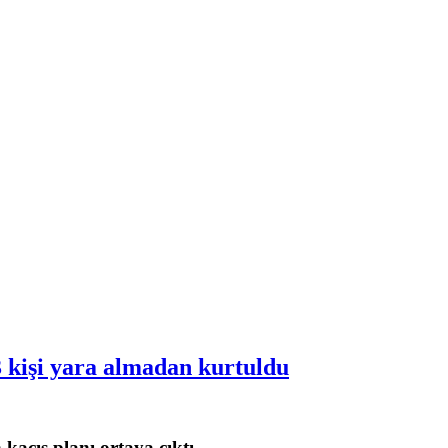
3 kişi yara almadan kurtuldu
n kaçış planı ortaya çıktı