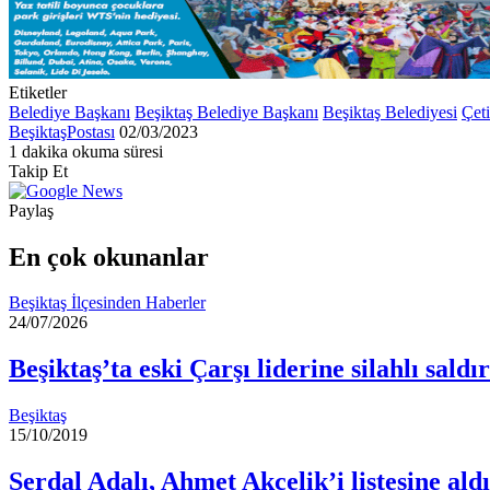
Etiketler
Belediye Başkanı
Beşiktaş Belediye Başkanı
Beşiktaş Belediyesi
Çeti
Bir
BeşiktaşPostası
02/03/2023
e-
1 dakika okuma süresi
Facebook
X
LinkedIn
Tumblr
Pinterest
Reddit
VKontakte
Odnoklassniki
Pocket
posta
Takip Et
göndermek
Paylaş
Facebook
X
LinkedIn
Tumblr
Pinterest
Reddit
VKontakte
Odnoklassniki
Pocket
E-
Yazdır
Posta
En çok okunanlar
ile
paylaş
Beşiktaş İlçesinden Haberler
24/07/2026
Beşiktaş’ta eski Çarşı liderine silahlı saldı
Beşiktaş
15/10/2019
Serdal Adalı, Ahmet Akçelik’i listesine aldı