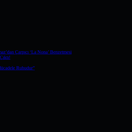
maz’dan Çarpıcı ‘La Nona’ Benzetmesi
Çıktı!
Mücadele Ruhudur”