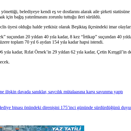
önettiği, belediyeye kendi eş ve dostlarını alarak aile şirketi statüsün
k için bağış yatırılmasını zorunlu tuttuğu ileri sürüldü.
 üyesi olduğu halde yetkisiz olarak Beşiktaş ilçesindeki imar olayların
” suçundan 20 yıldan 40 yıla kadar, 8 kez “İrtikap” suçundan 40 yılda
ere toplam 70 yıl 6 aydan 154 yıla kadar hapsi istendi.
ıla kadar, Rıfat Örnek’in 29 yıldan 62 yıla kadar, Çetin Kırışgil’in de 
ecek.