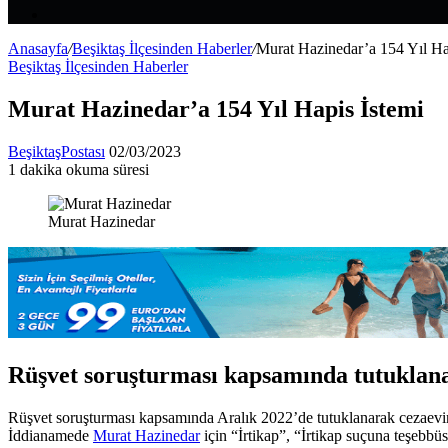
Makale
Kenar
Bölmesi
Anasayfa
/
Beşiktaş İlçesinden Haberler
/
Murat Hazinedar’a 154 Yıl Ha
Beşiktaş İlçesinden Haberler
Murat Hazinedar’a 154 Yıl Hapis İstemi
Bir
BeşiktaşPostası
02/03/2023
e-
1 dakika okuma süresi
Facebook
X
LinkedIn
Tumblr
Pinterest
Reddit
VKontakte
Odnoklassniki
Pocket
posta
göndermek
Murat Hazinedar
Rüşvet soruşturması kapsamında tutuklanan
Rüşvet soruşturması kapsamında Aralık 2022’de tutuklanarak cezaevin
İddianamede
Murat Hazinedar
için “İrtikap”, “İrtikap suçuna teşebbü