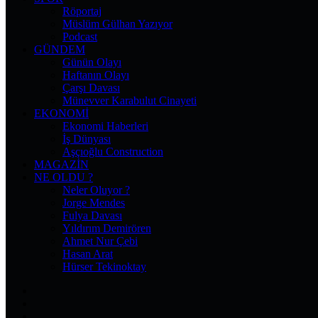
Röportaj
Müslüm Gülhan Yazıyor
Podcast
GÜNDEM
Günün Olayı
Haftanın Olayı
Çarşı Davası
Münevver Karabulut Cinayeti
EKONOMI
Ekonomi Haberleri
İş Dünyası
Aşçıoğlu Construction
MAGAZIN
NE OLDU ?
Neler Oluyor ?
Jorge Mendes
Fulya Davası
Yıldırım Demirören
Ahmet Nur Çebi
Hasan Arat
Hürser Tekinoktay
Facebook
X
Pinterest