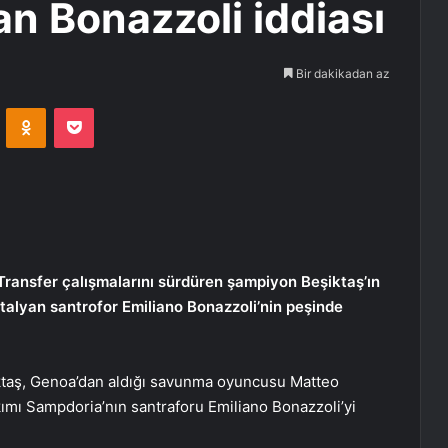
an Bonazzoli iddiası
Bir dakikadan az
VKontakte
Odnoklassniki
Pocket
Transfer çalışmalarını sürdüren şampiyon Beşiktaş’ın
İtalyan santrofor Emiliano Bonazzoli’nin peşinde
iktaş, Genoa’dan aldığı savunma oyuncusu Matteo
kımı Sampdoria’nın santraforu Emiliano Bonazzoli’yi