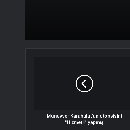
Münevver
Karabulut'un
otopsisini
"Hizmetli"
yapmış
Münevver Karabulut'un otopsisini
"Hizmetli" yapmış