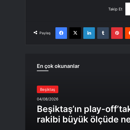
Takip Et
Facebook
X
LinkedIn
Tumblr
Pint
Paylaş
En çok okunanlar
Beşiktaş
04/08/2026
Beşiktaş’ın play-off’ta
rakibi büyük ölçüde ne