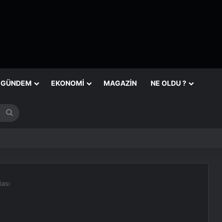
GÜNDEM
EKONOMI
MAGAZIN
NE OLDU ?
Arama
yap
...
iası