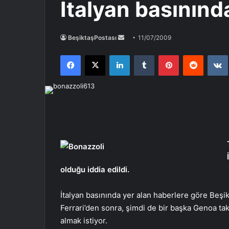
İtalyan basınınd
Bir
BeşiktaşPostası
11/07/2009
e-
Facebook
X
LinkedIn
Tumblr
Pinterest
Reddit
posta
göndermek
olduğu iddia edildi.
İtalyan basınında yer alan haberlere göre Beş
Ferrari’den sonra, şimdi de bir başka Genoa ta
almak istiyor.