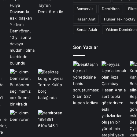
Bonservis
Demirören
Fikr
Hasan Arat
Hürser Tekinoktay
Serdal Adalı
Yıldırım Demirören
Son Yazılar