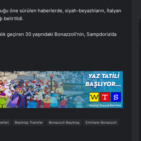
duğu öne sürülen haberlerde, siyah-beyazlıların, İtalyan
belirtildi.
alık geçiren 30 yaşındaki Bonazzoli’nin, Sampdoria’da
erleri
Beşiktaş Transfer
Bonazzoli Beşiktaş
Emiliano Bonazzoli
Beşiktaş’ın play-off’taki rakibi büyük