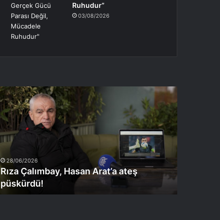
Ruhudur”
03/08/2026
ıza
alımbay,
asan
rat’a
teş
üskürdü!
28/06/2026
Rıza Çalımbay, Hasan Arat’a ateş
püskürdü!