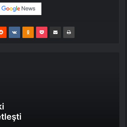
ölçüde netleşti
Beşiktaş’ın rakibi netleşti
erest
Reddit
VKontakte
Odnoklassniki
Pocket
E-Posta ile paylaş
Yazdır
Yunan Derbisi: 90 Şampiyonluğun 82’si
Üç Kulüpte
Panathinaikos’ta Obradovic’in
Kadrosu: Yabancı Denklemi
Yunanistan’ın 2004 Avrupa
Şampiyonluğu: Rehhagel’in Planı
ki
tleşti
Gate 4 ve Gate 13: Yunan Taraftar
Kültürü