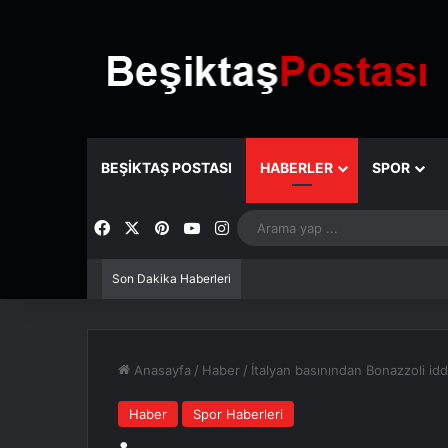
BEŞIKTAŞ POSTASI
HABERLER
SPOR
Facebook
X
Pinterest
YouTube
Instagram
Son Dakika Haberleri
Anasayfa
/
Haber
/
İtalyan basınından Bonazzoli idd
Haber
Spor Haberleri