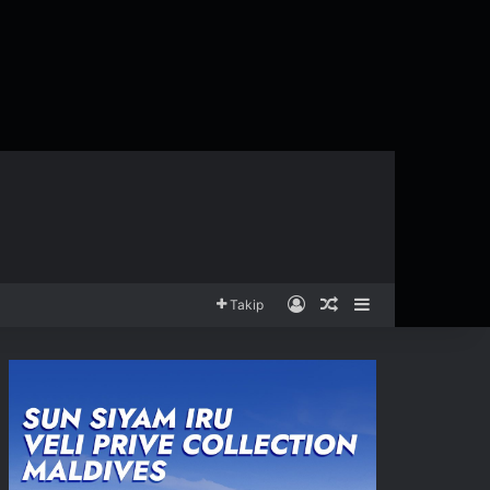
Kayıt Ol
Rastgele Makale
Kenar Bölmesi
Takip