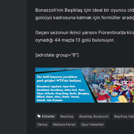
Bonazzoli’nin Beşiktaş için ideal bir oyuncu ol
golcüyü kadrosuna katmak için formüller aradığı 
Geçen sezonun ikinci yarısını Fiorentina’da kir
oynadığı 44 maçta 13 golü bulunuyor.
[adrotate group=”6″]
Etiketler
Beşiktaş
Beşiktaş Bonazzoli
Beşiktaş Hab
Genoa
Mattera Ferrari
Spor Haberleri