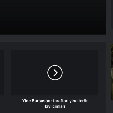
Beşiktaş’ta Devrim Şahin, Bodrum’a
gitti
Karaiskakis Stadyumu Yunanistan’da
53 Bin Kişilik Oluyor
R
Ç
Yine
Beşiktaş, Avrupa’da zorlu turu geçti
H
Bursaspor
A
taraftarı
a
yine
p
terör
Zeibekiko Nedir? Zeybek ile Aynı
kıvılcımları
Dokuz Vuruş
Yine Bursaspor taraftarı yine terör
kıvılcımları