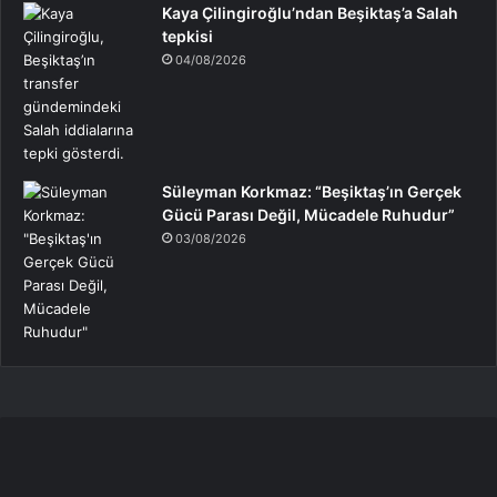
Kaya Çilingiroğlu’ndan Beşiktaş’a Salah
tepkisi
04/08/2026
Süleyman Korkmaz: “Beşiktaş’ın Gerçek
Gücü Parası Değil, Mücadele Ruhudur”
03/08/2026
Rıza
Çalımbay,
Hasan
Arat’a