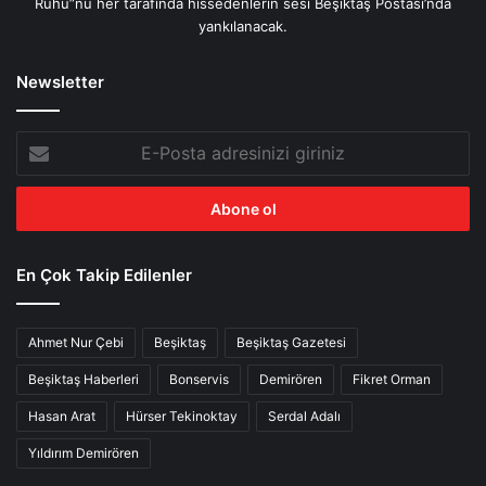
Ruhu”nu her tarafında hissedenlerin sesi Beşiktaş Postası’nda
yankılanacak.
Newsletter
E-
Posta
adresinizi
giriniz
En Çok Takip Edilenler
Ahmet Nur Çebi
Beşiktaş
Beşiktaş Gazetesi
Beşiktaş Haberleri
Bonservis
Demirören
Fikret Orman
Hasan Arat
Hürser Tekinoktay
Serdal Adalı
Yıldırım Demirören