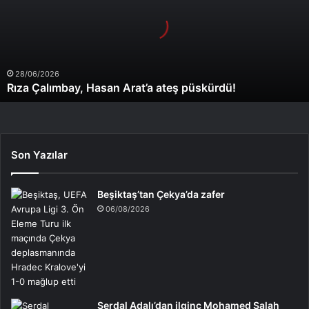
ateş
püskürdü!
28/06/2026
Rıza Çalımbay, Hasan Arat’a ateş püskürdü!
Son Yazılar
Beşiktaş’tan Çekya’da zafer
06/08/2026
Serdal Adalı’dan ilginç Mohamed Salah