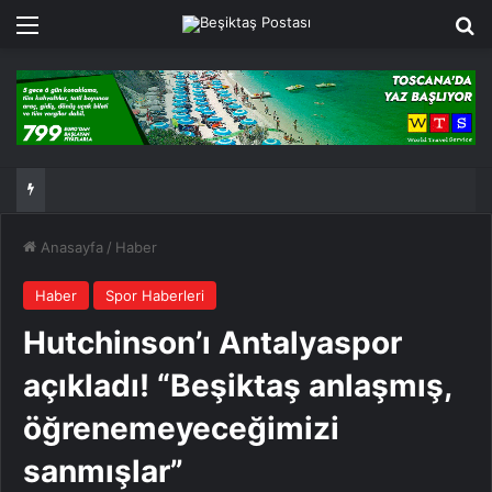
Menü
Ar
Anasayfa
/
Haber
Haber
Spor Haberleri
Hutchinson’ı Antalyaspor
açıkladı! “Beşiktaş anlaşmış,
öğrenemeyeceğimizi
sanmışlar”