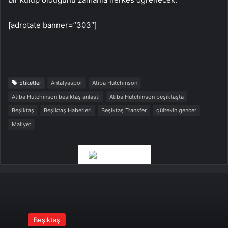
[adrotate banner=”303″]
Etiketler
Antalyaspor
Atiba Hutchinson
Atiba Hutchinson beşiktaş anlaştı
Atiba Hutchinson beşiktaşta
Beşiktaş
Beşiktaş Haberleri
Beşiktaş Transfer
gültekin gencer
Maliyet
Beşiktaş