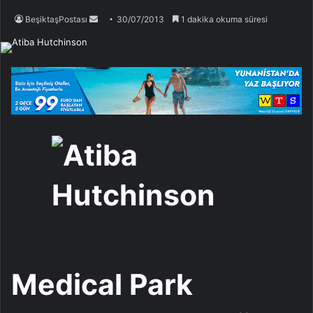
Bir
BeşiktaşPostası
30/07/2013
1 dakika okuma süresi
e-
posta
göndermek
Medical Park