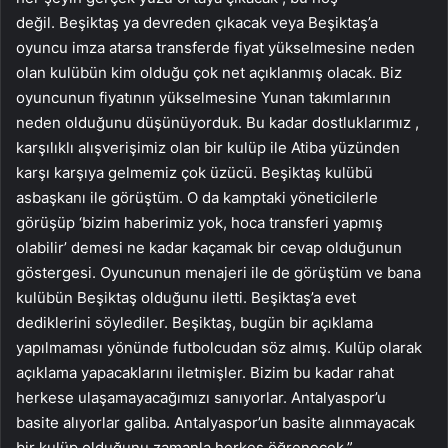
değil. Beşiktaş ya devreden çıkacak veya Beşiktaş’a
oyuncu imza atarsa transferde fiyat yükselmesine neden
olan kulübün kim olduğu çok net açıklanmış olacak. Biz
oyuncunun fiyatının yükselmesine Yunan takımlarının
neden olduğunu düşünüyorduk. Bu kadar dostluklarımız ,
karşılıklı alışverişimiz olan bir kulüp ile Atiba yüzünden
karşı karşıya gelmemiz çok üzücü. Beşiktaş kulübü
asbaşkanı ile görüştüm. O da kamptaki yöneticilerle
görüşüp ‘bizim haberimiz yok, hoca transferi yapmış
olabilir’ demesi ne kadar kaçamak bir cevap olduğunun
göstergesi. Oyuncunun menajeri ile de görüştüm ve bana
kulübün Beşiktaş olduğunu iletti. Beşiktaş’a evet
dediklerini söylediler. Beşiktaş, bugün bir açıklama
yapılmaması yönünde futbolcudan söz almış. Kulüp olarak
açıklama yapacaklarını iletmişler. Bizim bu kadar rahat
herkese ulaşamayacağımızı sanıyorlar. Antalyaspor’u
basite alıyorlar galiba. Antalyaspor’un basite alınmayacak
bir kulüp olduğunu zamanla herkes öğrenecek.”