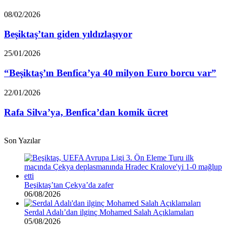
etmiş!
Beşiktaş’tan
08/02/2026
giden
yıldızlaşıyor
Beşiktaş’tan giden yıldızlaşıyor
“Beşiktaş’ın
25/01/2026
Benfica’ya
40
“Beşiktaş’ın Benfica’ya 40 milyon Euro borcu var”
milyon
Euro
Rafa
22/01/2026
borcu
Silva’ya,
var”
Benfica’dan
Rafa Silva’ya, Benfica’dan komik ücret
komik
ücret
Son Yazılar
Beşiktaş’tan Çekya’da zafer
06/08/2026
Serdal Adalı’dan ilginç Mohamed Salah Açıklamaları
05/08/2026