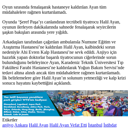
Oyun sırasında fenalaşarak hastaneye kaldırılan Ayan tüm
müdahalelere rağmen kurtarılamadı.
Oyunda ‘Şeref Paşa’yı canlandıran tecrübeli tiyatrocu Halil Ayan,
oyunun ilerleyen dakikalarında sahnede fenalaşarak seyircilerin
şaşkın bakışları arasında yere yığıldı.
Arkadaşları tarafından çağırılan ambulansla Numune Eğitim ve
Araştırma Hastanesi’ne kaldırılan Halil Ayan, kalbindeki sorun
nedeniyle Ahi Evren Kalp Hastanesi’ne sevk edildi. Anjiyo için
hazırlık yapan doktorlar başarılı tiyatrocunun ciğerlerinde sorun
bulunduğunu belirleyince Ayan, Karadeniz Teknik Üniversitesi Tıp
Fakültesi Farabi Hastanesi’ne kaldırılarak Yoğun Bakım Servisi’nde
tedavi altına alındı ancak tüm müdahalelere rağmen kurtarılamadı.
İlk belirlemelere göre Halil Ayan’ın solunum yetmezliği ve kalp krizi
sonucu hayatını kaybettiğini açıklandı.
Etiketler
anjiyo
Ankara
Halil Ayan
Halil Ayan Vefat Etti
İstanbul
İstibdat