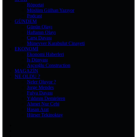
Röportaj
Müslüm Gülhan Yazıyor
Podcast
GÜNDEM
Günün Olayı
Haftanın Olayı
Çarşı Davası
Münevver Karabulut Cinayeti
EKONOMI
Ekonomi Haberleri
İş Dünyası
Aşçıoğlu Construction
MAGAZIN
NE OLDU ?
Neler Oluyor ?
Jorge Mendes
Fulya Davası
Yıldırım Demirören
Ahmet Nur Çebi
Hasan Arat
Hürser Tekinoktay
Facebook
X
Pinterest