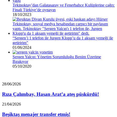
Tekinoktay’dan Galatasaray ve Fenerbahçe Kulüplerine çağrı:
Finali Türkiye’de oynayın
18/10/2023
“Sergen’i 1 telefon ile Jurgen Klopp’u da 1 akşam yemeği ile
getiririm”
01/06/2024
Sergen Yalçın: Yönetim Sorumluluğu Benim Üzerime
Bırakıyor
05/10/2020
Rıza
28/06/2026
Çalımbay,
Hasan
Rıza Çalımbay, Hasan Arat’a ateş püskürdü!
Arat’a
ateş
Beşiktaş
21/04/2026
püskürdü!
menajer
transfer
Beşiktaş menajer transfer etmiş!