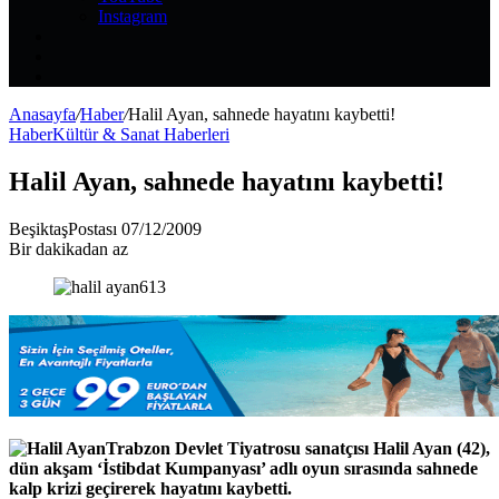
Instagram
Kayıt
Ol
Rastgele
Makale
Kenar
Bölmesi
Anasayfa
/
Haber
/
Halil Ayan, sahnede hayatını kaybetti!
Haber
Kültür & Sanat Haberleri
Halil Ayan, sahnede hayatını kaybetti!
Bir
BeşiktaşPostası
07/12/2009
e-
Bir dakikadan az
posta
göndermek
Trabzon Devlet Tiyatrosu sanatçısı Halil Ayan (42),
dün akşam ‘İstibdat Kumpanyası’ adlı oyun sırasında sahnede
kalp krizi geçirerek hayatını kaybetti.