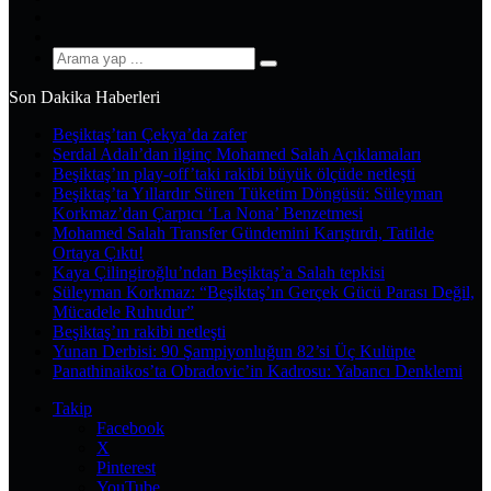
YouTube
Instagram
Arama
yap
Son Dakika Haberleri
...
Beşiktaş’tan Çekya’da zafer
Serdal Adalı’dan ilginç Mohamed Salah Açıklamaları
Beşiktaş’ın play-off’taki rakibi büyük ölçüde netleşti
Beşiktaş’ta Yıllardır Süren Tüketim Döngüsü: Süleyman
Korkmaz’dan Çarpıcı ‘La Nona’ Benzetmesi
Mohamed Salah Transfer Gündemini Karıştırdı, Tatilde
Ortaya Çıktı!
Kaya Çilingiroğlu’ndan Beşiktaş’a Salah tepkisi
Süleyman Korkmaz: “Beşiktaş’ın Gerçek Gücü Parası Değil,
Mücadele Ruhudur”
Beşiktaş’ın rakibi netleşti
Yunan Derbisi: 90 Şampiyonluğun 82’si Üç Kulüpte
Panathinaikos’ta Obradovic’in Kadrosu: Yabancı Denklemi
Takip
Facebook
X
Pinterest
YouTube