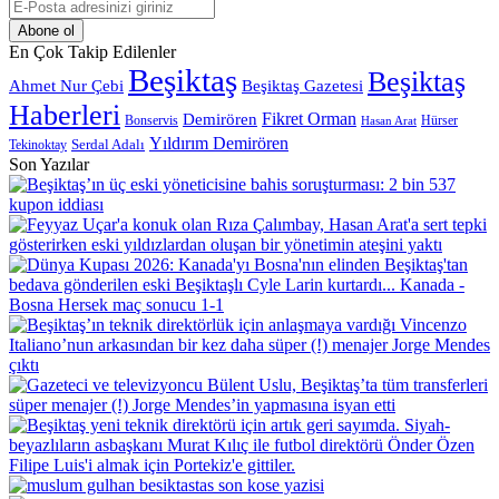
E-
Posta
adresinizi
En Çok Takip Edilenler
giriniz
Beşiktaş
Beşiktaş
Beşiktaş Gazetesi
Ahmet Nur Çebi
Haberleri
Demirören
Fikret Orman
Bonservis
Hürser
Hasan Arat
Yıldırım Demirören
Serdal Adalı
Tekinoktay
Son Yazılar