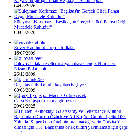
Kaya Çilingiroğlu’ndan Beşiktaş’a Salah tepkisi
04/08/2026
Süleyman Korkmaz: “Beşiktaş’ın Gerçek Gücü Parası Değil,
Mücadele Ruhudur”
03/08/2026
Enver Karabulut’tan şok iddialar
16/07/2009
Dilovası’ndaki cesetler mafya babası Cengiz Nurçin ve
Nizam Polat’a ait!
26/12/2009
Beşiktaş futbol okulu kayıtları başlıyor
08/06/2009
Çarşı Eyüpspor maçına gitmeyecek
20/02/2025