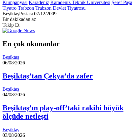
Kumpanyası
Karadeniz
Karadeniz Teknik Üniversitesi
Şeref Paşa
Tiyatro
Trabzon
Trabzon Devlet Tiyatrosu
Bir
BeşiktaşPostası
07/12/2009
e-
Bir dakikadan az
posta
Takip Et
göndermek
En çok okunanlar
Beşiktaş
06/08/2026
Beşiktaş’tan Çekya’da zafer
Beşiktaş
04/08/2026
Beşiktaş’ın play-off’taki rakibi büyük
ölçüde netleşti
Beşiktaş
03/08/2026