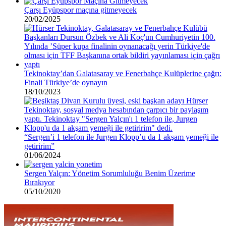
Çarşı Eyüpspor maçına gitmeyecek
20/02/2025
Tekinoktay’dan Galatasaray ve Fenerbahçe Kulüplerine çağrı:
Finali Türkiye’de oynayın
18/10/2023
“Sergen’i 1 telefon ile Jurgen Klopp’u da 1 akşam yemeği ile
getiririm”
01/06/2024
Sergen Yalçın: Yönetim Sorumluluğu Benim Üzerime
Bırakıyor
05/10/2020