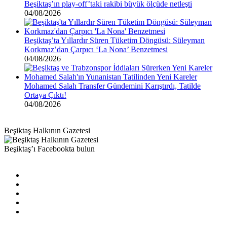
Beşiktaş’ın play-off’taki rakibi büyük ölçüde netleşti
04/08/2026
Beşiktaş’ta Yıllardır Süren Tüketim Döngüsü: Süleyman
Korkmaz’dan Çarpıcı ‘La Nona’ Benzetmesi
04/08/2026
Mohamed Salah Transfer Gündemini Karıştırdı, Tatilde
Ortaya Çıktı!
04/08/2026
Beşiktaş Halkının Gazetesi
Beşiktaş’ı Facebookta bulun
Facebook
X
Pinterest
YouTube
Instagram