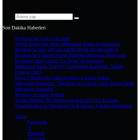
YouTube
Instagram
Arama
yap
Son Dakika Haberleri
...
Beşiktaş’tan Çekya’da zafer
Serdal Adalı’dan ilginç Mohamed Salah Açıklamaları
Beşiktaş’ın play-off’taki rakibi büyük ölçüde netleşti
Beşiktaş’ta Yıllardır Süren Tüketim Döngüsü: Süleyman
Korkmaz’dan Çarpıcı ‘La Nona’ Benzetmesi
Mohamed Salah Transfer Gündemini Karıştırdı, Tatilde
Ortaya Çıktı!
Kaya Çilingiroğlu’ndan Beşiktaş’a Salah tepkisi
Süleyman Korkmaz: “Beşiktaş’ın Gerçek Gücü Parası Değil,
Mücadele Ruhudur”
Beşiktaş’ın rakibi netleşti
Yunan Derbisi: 90 Şampiyonluğun 82’si Üç Kulüpte
Panathinaikos’ta Obradovic’in Kadrosu: Yabancı Denklemi
Takip
Facebook
X
Pinterest
YouTube