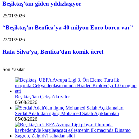
yıldızlaşıyor
Beşiktaş’tan giden yıldızlaşıyor
“Beşiktaş’ın
25/01/2026
Benfica’ya
40
“Beşiktaş’ın Benfica’ya 40 milyon Euro borcu var”
milyon
Euro
Rafa
22/01/2026
borcu
Silva’ya,
var”
Benfica’dan
Rafa Silva’ya, Benfica’dan komik ücret
komik
ücret
Son Yazılar
Beşiktaş’tan Çekya’da zafer
06/08/2026
Serdal Adalı’dan ilginç Mohamed Salah Açıklamaları
05/08/2026