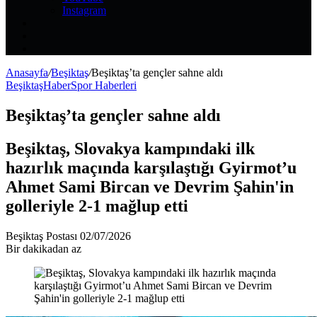
Instagram
Kayıt
Ol
Rastgele
Makale
Kenar
Bölmesi
Anasayfa
/
Beşiktaş
/
Beşiktaş’ta gençler sahne aldı
Beşiktaş
Haber
Spor Haberleri
Beşiktaş’ta gençler sahne aldı
Beşiktaş, Slovakya kampındaki ilk
hazırlık maçında karşılaştığı Gyirmot’u
Ahmet Sami Bircan ve Devrim Şahin'in
golleriyle 2-1 mağlup etti
Bir
Beşiktaş Postası
02/07/2026
e-
Bir dakikadan az
posta
göndermek