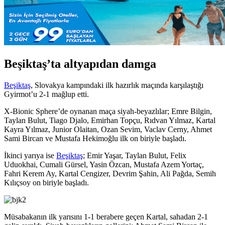
Beşiktaş’ta altyapıdan damga
Beşiktaş
, Slovakya kampındaki ilk hazırlık maçında karşılaştığı
Gyirmot’u 2-1 mağlup etti.
X-Bionic Sphere’de oynanan maça siyah-beyazlılar; Emre Bilgin,
Taylan Bulut, Tiago Djalo, Emirhan Topçu, Rıdvan Yılmaz, Kartal
Kayra Yılmaz, Junior Olaitan, Ozan Sevim, Vaclav Cerny, Ahmet
Sami Bircan ve Mustafa Hekimoğlu ilk on biriyle başladı.
İkinci yarıya ise
Beşiktaş
; Emir Yaşar, Taylan Bulut, Felix
Uduokhai, Cumali Gürsel, Yasin Özcan, Mustafa Azem Yortaç,
Fahri Kerem Ay, Kartal Cengizer, Devrim Şahin, Ali Pağda, Semih
Kılıçsoy on biriyle başladı.
Müsabakanın ilk yarısını 1-1 berabere geçen Kartal, sahadan 2-1