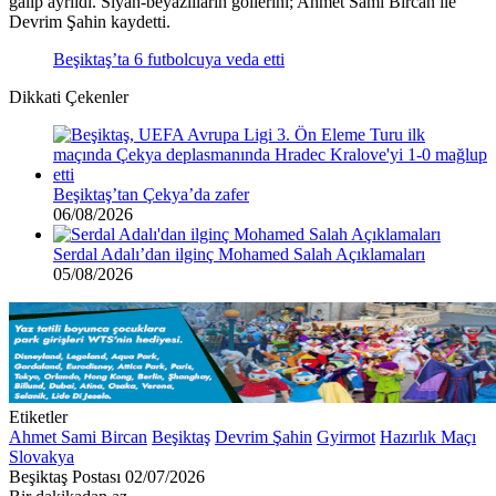
galip ayrıldı. Siyah-beyazlıların gollerini; Ahmet Sami Bircan ile
Devrim Şahin kaydetti.
Beşiktaş’ta 6 futbolcuya veda etti
Dikkati Çekenler
Beşiktaş’tan Çekya’da zafer
06/08/2026
Serdal Adalı’dan ilginç Mohamed Salah Açıklamaları
05/08/2026
Etiketler
Ahmet Sami Bircan
Beşiktaş
Devrim Şahin
Gyirmot
Hazırlık Maçı
Slovakya
Bir
Beşiktaş Postası
02/07/2026
e-