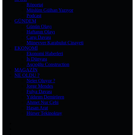
Röportaj
Müslüm Gülhan Yazıyor
Podcast
GÜNDEM
Günün Olayı
Haftanın Olayı
Çarşı Davası
Münevver Karabulut Cinayeti
EKONOMI
Ekonomi Haberleri
İş Dünyası
Aşçıoğlu Construction
MAGAZIN
NE OLDU ?
Neler Oluyor ?
Jorge Mendes
Fulya Davası
Yıldırım Demirören
Ahmet Nur Çebi
Hasan Arat
Hürser Tekinoktay
Facebook
X
Pinterest