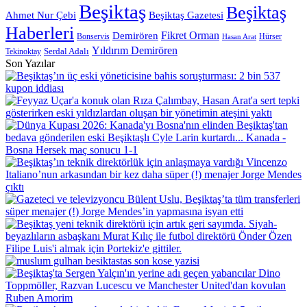
giriniz
Beşiktaş
Beşiktaş
Beşiktaş Gazetesi
Ahmet Nur Çebi
Haberleri
Demirören
Fikret Orman
Bonservis
Hürser
Hasan Arat
Yıldırım Demirören
Serdal Adalı
Tekinoktay
Son Yazılar