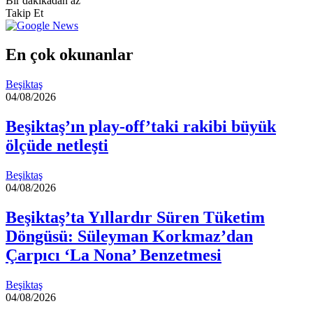
Bir dakikadan az
posta
Takip Et
göndermek
En çok okunanlar
Beşiktaş
04/08/2026
Beşiktaş’ın play-off’taki rakibi büyük
ölçüde netleşti
Beşiktaş
04/08/2026
Beşiktaş’ta Yıllardır Süren Tüketim
Döngüsü: Süleyman Korkmaz’dan
Çarpıcı ‘La Nona’ Benzetmesi
Beşiktaş
04/08/2026