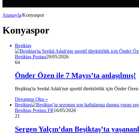
Makale
Kenar
Bölmesi
Anasayfa
/
Konyaspor
Konyaspor
Beşiktaş
Beşiktaş Postası
20/05/2026
64
Önder Özen ile 7 Mayıs’ta anlaşılmış!
Beşiktaş'ta Serdal Adalı'nın sportif direktörlük için Önder Öze
Devamını Oku »
Beşiktaş
Beşiktaş Postası FR
16/05/2026
21
Sergen Yalçın’dan Beşiktaş’ta yaşananl