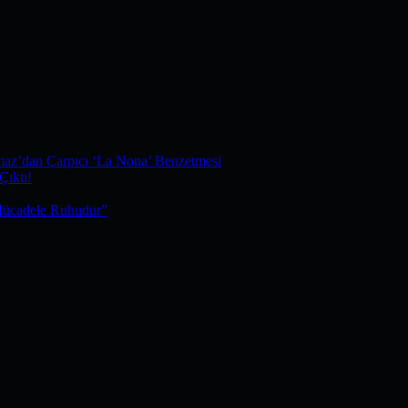
maz’dan Çarpıcı ‘La Nona’ Benzetmesi
Çıktı!
Mücadele Ruhudur”