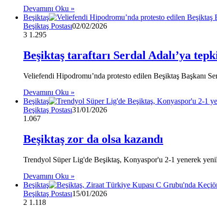
Devamını Oku »
Beşiktaş
Beşiktaş Postası
02/02/2026
3
1.295
Beşiktaş taraftarı Serdal Adalı’ya tepki
Veliefendi Hipodromu’nda protesto edilen Beşiktaş Başkanı Ser
Devamını Oku »
Beşiktaş
Beşiktaş Postası
31/01/2026
1.067
Beşiktaş zor da olsa kazandı
Trendyol Süper Lig'de Beşiktaş, Konyaspor'u 2-1 yenerek yenil
Devamını Oku »
Beşiktaş
Beşiktaş Postası
15/01/2026
2
1.118