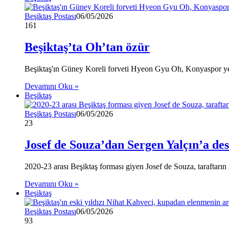
Beşiktaş Postası
06/05/2026
161
Beşiktaş’ta Oh’tan özür
Beşiktaş'ın Güney Koreli forveti Hyeon Gyu Oh, Konyaspor yenil
Devamını Oku »
Beşiktaş
Beşiktaş Postası
06/05/2026
23
Josef de Souza’dan Sergen Yalçın’a de
2020-23 arası Beşiktaş forması giyen Josef de Souza, taraftarın i
Devamını Oku »
Beşiktaş
Beşiktaş Postası
06/05/2026
93