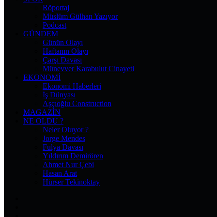
Röportaj
Müslüm Gülhan Yazıyor
Podcast
GÜNDEM
Günün Olayı
Haftanın Olayı
Çarşı Davası
Münevver Karabulut Cinayeti
EKONOMI
Ekonomi Haberleri
İş Dünyası
Aşçıoğlu Construction
MAGAZIN
NE OLDU ?
Neler Oluyor ?
Jorge Mendes
Fulya Davası
Yıldırım Demirören
Ahmet Nur Çebi
Hasan Arat
Hürser Tekinoktay
Facebook
X
Pinterest