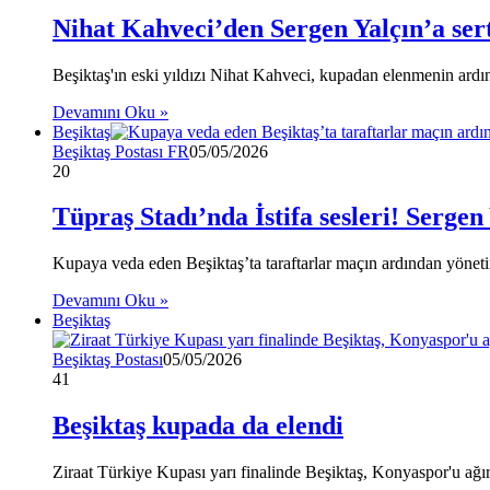
Nihat Kahveci’den Sergen Yalçın’a sert
Beşiktaş'ın eski yıldızı Nihat Kahveci, kupadan elenmenin ardınd
Devamını Oku »
Beşiktaş
Beşiktaş Postası FR
05/05/2026
20
Tüpraş Stadı’nda İstifa sesleri! Sergen Y
Kupaya veda eden Beşiktaş’ta taraftarlar maçın ardından yönetimi
Devamını Oku »
Beşiktaş
Beşiktaş Postası
05/05/2026
41
Beşiktaş kupada da elendi
Ziraat Türkiye Kupası yarı finalinde Beşiktaş, Konyaspor'u ağır