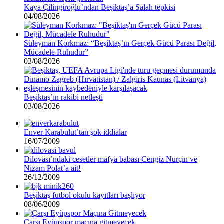
Kaya Çilingiroğlu’ndan Beşiktaş’a Salah tepkisi
04/08/2026
Süleyman Korkmaz: “Beşiktaş’ın Gerçek Gücü Parası Değil,
Mücadele Ruhudur”
03/08/2026
Beşiktaş’ın rakibi netleşti
03/08/2026
Enver Karabulut’tan şok iddialar
16/07/2009
Dilovası’ndaki cesetler mafya babası Cengiz Nurçin ve
Nizam Polat’a ait!
26/12/2009
Beşiktaş futbol okulu kayıtları başlıyor
08/06/2009
Çarşı Eyüpspor maçına gitmeyecek