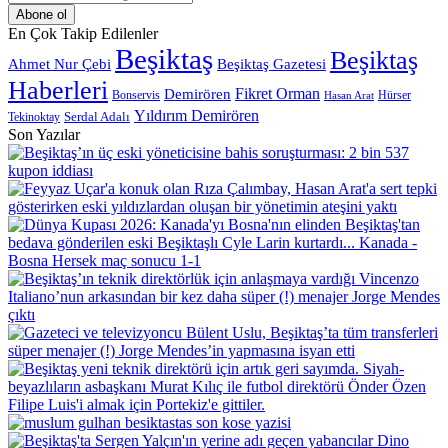
Posta
adresinizi
En Çok Takip Edilenler
giriniz
Beşiktaş
Beşiktaş
Beşiktaş Gazetesi
Ahmet Nur Çebi
Haberleri
Demirören
Fikret Orman
Bonservis
Hürser
Hasan Arat
Yıldırım Demirören
Serdal Adalı
Tekinoktay
Son Yazılar