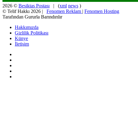
2026 ©
Besiktas Postası
| (
xml
news
)
© Telif Hakkı 2026 |
Fenomen Reklam
|
Fenomen Hosting
Tarafından Gururla Barındırılır
Hakkımızda
Gizlilik Politikası
Künye
İletişim
Facebook
X
Pinterest
YouTube
Instagram
Başa
dön
tuşu