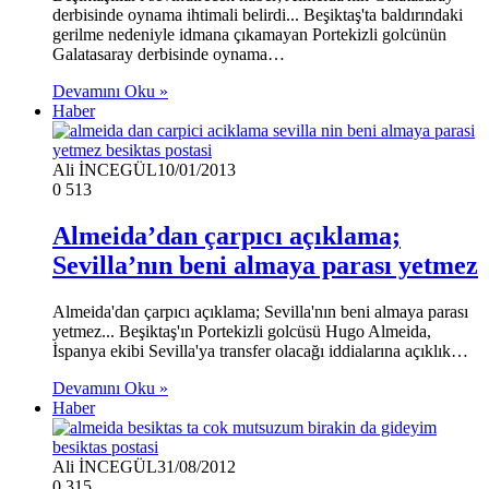
derbisinde oynama ihtimali belirdi... Beşiktaş'ta baldırındaki
gerilme nedeniyle idmana çıkamayan Portekizli golcünün
Galatasaray derbisinde oynama…
Devamını Oku »
Haber
Ali İNCEGÜL
10/01/2013
0
513
Almeida’dan çarpıcı açıklama;
Sevilla’nın beni almaya parası yetmez
Almeida'dan çarpıcı açıklama; Sevilla'nın beni almaya parası
yetmez... Beşiktaş'ın Portekizli golcüsü Hugo Almeida,
İspanya ekibi Sevilla'ya transfer olacağı iddialarına açıklık…
Devamını Oku »
Haber
Ali İNCEGÜL
31/08/2012
0
315