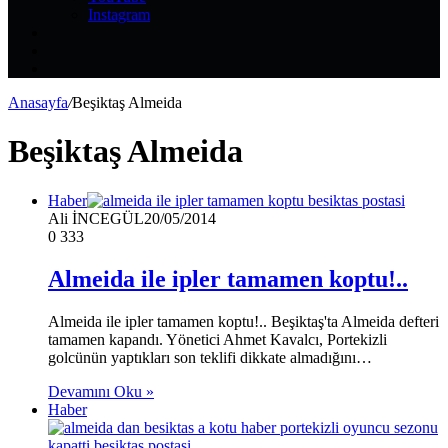
Instagram
Kayıt
Ol
Rastgele
Makale
Kenar
Bölmesi
Anasayfa
/
Beşiktaş Almeida
Beşiktaş Almeida
Haber
Ali İNCEGÜL
20/05/2014
0
333
Almeida ile ipler tamamen koptu!..
Almeida ile ipler tamamen koptu!.. Beşiktaş'ta Almeida defteri
tamamen kapandı. Yönetici Ahmet Kavalcı, Portekizli
golcünün yaptıkları son teklifi dikkate almadığını…
Devamını Oku »
Haber