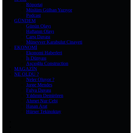
Röportaj
Müslüm Gülhan Yazıyor
Podcast
GÜNDEM
Günün Olayı
Haftanın Olayı
Çarşı Davası
Münevver Karabulut Cinayeti
EKONOMI
Ekonomi Haberleri
İş Dünyası
Aşçıoğlu Construction
MAGAZIN
NE OLDU ?
Neler Oluyor ?
Jorge Mendes
Fulya Davası
Yıldırım Demirören
Ahmet Nur Çebi
Hasan Arat
Hürser Tekinoktay
Facebook
X
Pinterest