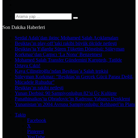
YouTube
Instagram
Arama
yap
Son Dakika Haberleri
...
Serdal Adalı’dan ilginç Mohamed Salah Açıklamaları
Beşiktaş’ın play-off’taki rakibi büyük ölçüde netleşti
Beşiktaş’ta Yıllardır Süren Tüketim Döngüsü: Süleyman
Korkmaz’dan Çarpıcı ‘La Nona’ Benzetmesi
Mohamed Salah Transfer Gündemini Karıştırdı, Tatilde
Ortaya Çıktı!
Kaya Çilingiroğlu’ndan Beşiktaş’a Salah tepkisi
Süleyman Korkmaz: “Beşiktaş’ın Gerçek Gücü Parası Değil,
Mücadele Ruhudur”
Beşiktaş’ın rakibi netleşti
Yunan Derbisi: 90 Şampiyonluğun 82’si Üç Kulüpte
Panathinaikos’ta Obradovic’in Kadrosu: Yabancı Denklemi
Yunanistan’ın 2004 Avrupa Şampiyonluğu: Rehhagel’in Planı
Takip
Facebook
X
Pinterest
YouTube