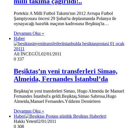
milli takıma çağırıldı!..
Portekiz A Milli Futbol Takımı'nın 2012 Avrupa Futbol
Şampiyonası öncesi 29 Şubat'ta deplasmanda Polanya ile
oynayacağı hazırlık maçının kadrosuna Beşiktaş'ta…
Devamını Oku »
Haber
Ali İNCEGÜL
02/01/2011
0
337
Beşiktaş’ın yeni transferleri Simao,
Almeida, Fernandes İstanbul’da
Beşiktaş'ın yeni transferleri Simao, Hugo Almeida ile Manuel
Fernandes İstanbul'a geldi.Beşiktaş.Simao Sabrosa,Hugo
Almeida,Manuel Fernandes.Yıldırım Demirören
Devamını Oku »
Haber
Hakkı Yeten
02/01/2011
0
308