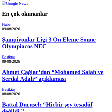
göndermek
En çok okunanlar
Haber
09/08/2026
Şampiyonlar Ligi 3 Ön Eleme Sonuc
Olympiacos NEC
Beşiktaş
09/08/2026
Ahmet Çağlar’dan “Mohamed Salah ve
Serdal Adalı” açıklaması
Beşiktaş
08/08/2026
Battal Durusel: “Hiçbir şey tesadüf
değildi.”