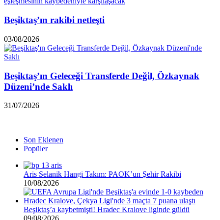
Beşiktaş’ın rakibi netleşti
03/08/2026
Beşiktaş’ın Geleceği Transferde Değil, Özkaynak
Düzeni’nde Saklı
31/07/2026
Son Eklenen
Popüler
Aris Selanik Hangi Takım: PAOK’un Şehir Rakibi
10/08/2026
Beşiktaş’a kaybetmişti! Hradec Kralove liginde güldü
09/08/2026