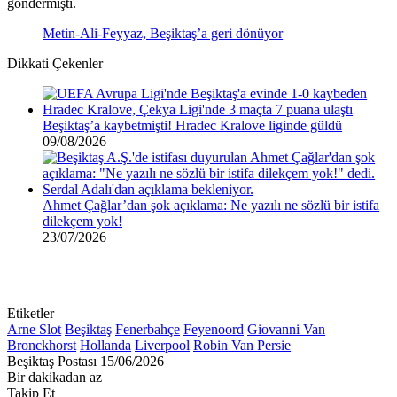
göndermişti.
Metin-Ali-Feyyaz, Beşiktaş’a geri dönüyor
Dikkati Çekenler
Beşiktaş’a kaybetmişti! Hradec Kralove liginde güldü
09/08/2026
Ahmet Çağlar’dan şok açıklama: Ne yazılı ne sözlü bir istifa
dilekçem yok!
23/07/2026
Etiketler
Arne Slot
Beşiktaş
Fenerbahçe
Feyenoord
Giovanni Van
Bronckhorst
Hollanda
Liverpool
Robin Van Persie
Bir
Beşiktaş Postası
15/06/2026
e-
Bir dakikadan az
posta
Takip Et