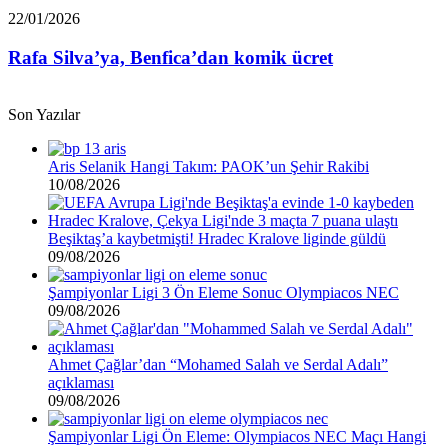
Euro
Rafa
22/01/2026
borcu
Silva’ya,
var”
Benfica’dan
Rafa Silva’ya, Benfica’dan komik ücret
komik
ücret
Son Yazılar
Aris Selanik Hangi Takım: PAOK’un Şehir Rakibi
10/08/2026
Beşiktaş’a kaybetmişti! Hradec Kralove liginde güldü
09/08/2026
Şampiyonlar Ligi 3 Ön Eleme Sonuc Olympiacos NEC
09/08/2026
Ahmet Çağlar’dan “Mohamed Salah ve Serdal Adalı”
açıklaması
09/08/2026
Şampiyonlar Ligi Ön Eleme: Olympiacos NEC Maçı Hangi