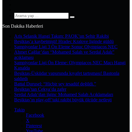
YouTube
Instagram
Arama
yap
Son Dakika Haberleri
...
Aris Selanik Hangi Takım: PAOK’un Şehir Rakibi
Beşiktaş’a kaybetmişti! Hradec Kralove liginde güldü
Şampiyonlar Ligi 3 Ön Eleme Sonuc Olympiacos NEC
Ahmet Çağlar’dan “Mohamed Salah ve Serdal Adalı”
açıklaması
Şampiyonlar Ligi Ön Eleme: Olympiacos NEC Maçı Hangi
Kanalda
Beşiktaş-Üsküdar vapurunda kıyafet tartışması! Bastonla
saldırdı
Battal Durusel: “Hiçbir şey tesadüf değildi.”
Beşiktaş’tan Çekya’da zafer
Serdal Adalı’dan ilginç Mohamed Salah Açıklamaları
Beşiktaş’ın play-off’taki rakibi büyük ölçüde netleşti
Takip
Facebook
X
Pinterest
YouTube