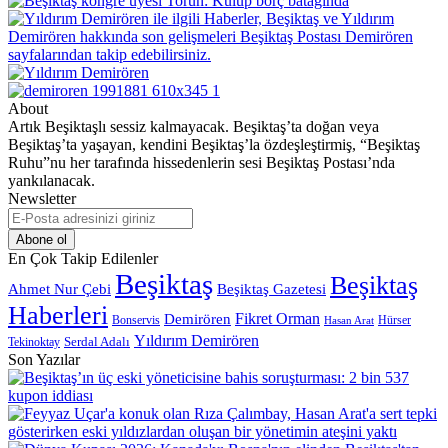
About
Artık Beşiktaşlı sessiz kalmayacak. Beşiktaş’ta doğan veya
Beşiktaş’ta yaşayan, kendini Beşiktaş’la özdeşleştirmiş, “Beşiktaş
Ruhu”nu her tarafında hissedenlerin sesi Beşiktaş Postası’nda
yankılanacak.
Newsletter
E-
Posta
adresinizi
En Çok Takip Edilenler
giriniz
Beşiktaş
Beşiktaş
Beşiktaş Gazetesi
Ahmet Nur Çebi
Haberleri
Demirören
Fikret Orman
Bonservis
Hürser
Hasan Arat
Yıldırım Demirören
Serdal Adalı
Tekinoktay
Son Yazılar