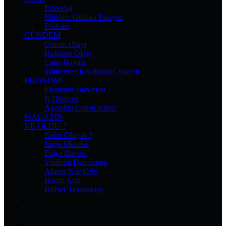
Röportaj
Müslüm Gülhan Yazıyor
Podcast
GÜNDEM
Günün Olayı
Haftanın Olayı
Çarşı Davası
Münevver Karabulut Cinayeti
EKONOMI
Ekonomi Haberleri
İş Dünyası
Aşçıoğlu Construction
MAGAZIN
NE OLDU ?
Neler Oluyor ?
Jorge Mendes
Fulya Davası
Yıldırım Demirören
Ahmet Nur Çebi
Hasan Arat
Hürser Tekinoktay
Facebook
X
Pinterest