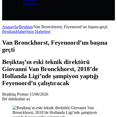
Instagram
Kayıt
Ol
Rastgele
Makale
Kenar
Bölmesi
Anasayfa
/
Beşiktaş
/
Van Bronckhorst, Feyenoord’un başına geçti
Beşiktaş
Haber
Spor Haberleri
Van Bronckhorst, Feyenoord’un başına
geçti
Beşiktaş’ın eski teknik direktörü
Giovanni Van Bronckhorst, 2018’de
Hollanda Ligi’nde şampiyon yaptığı
Feyenoord’u çalıştıracak
Bir
Beşiktaş Postası
15/06/2026
e-
Bir dakikadan az
posta
göndermek