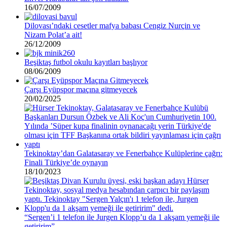
16/07/2009
Dilovası’ndaki cesetler mafya babası Cengiz Nurçin ve
Nizam Polat’a ait!
26/12/2009
Beşiktaş futbol okulu kayıtları başlıyor
08/06/2009
Çarşı Eyüpspor maçına gitmeyecek
20/02/2025
Tekinoktay’dan Galatasaray ve Fenerbahçe Kulüplerine çağrı:
Finali Türkiye’de oynayın
18/10/2023
“Sergen’i 1 telefon ile Jurgen Klopp’u da 1 akşam yemeği ile
getiririm”