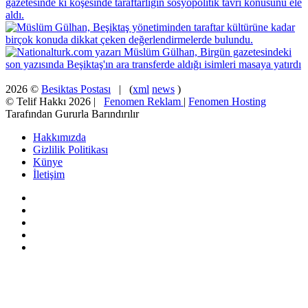
2026 ©
Besiktas Postası
| (
xml
news
)
© Telif Hakkı 2026 |
Fenomen Reklam
|
Fenomen Hosting
Tarafından Gururla Barındırılır
Hakkımızda
Gizlilik Politikası
Künye
İletişim
Facebook
X
Pinterest
YouTube
Instagram
Facebook
X
WhatsApp
Telegram
Viber
Başa
dön
tuşu