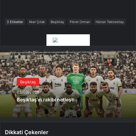
Etiketler
Aker Çıtak
Beşiktaş
Fikret Orman
Hürser Tekinoktay
Beşiktaş
03/08/2026
Beşiktaş’ın rakibi netleşti
Dikkati Çekenler