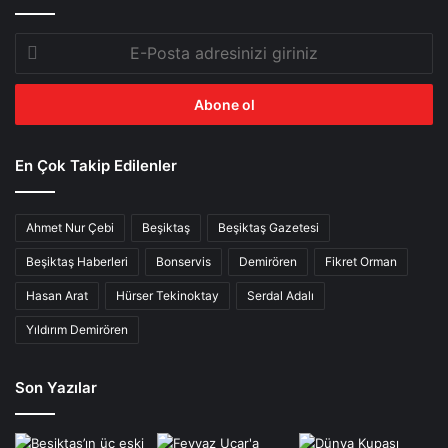
E-
Posta
adresinizi
giriniz
En Çok Takip Edilenler
Ahmet Nur Çebi
Beşiktaş
Beşiktaş Gazetesi
Beşiktaş Haberleri
Bonservis
Demirören
Fikret Orman
Hasan Arat
Hürser Tekinoktay
Serdal Adalı
Yıldırım Demirören
Son Yazılar