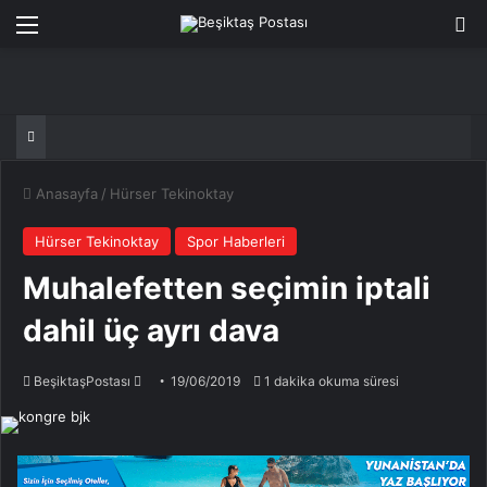
Menü
Ar
Anasayfa
/
Hürser Tekinoktay
Hürser Tekinoktay
Spor Haberleri
Muhalefetten seçimin iptali
dahil üç ayrı dava
Bir
BeşiktaşPostası
19/06/2019
1 dakika okuma süresi
e-
posta
göndermek