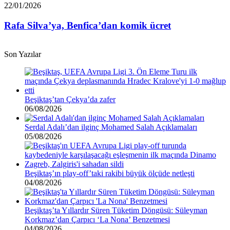
Euro
Rafa
22/01/2026
borcu
Silva’ya,
var”
Benfica’dan
Rafa Silva’ya, Benfica’dan komik ücret
komik
ücret
Son Yazılar
Beşiktaş’tan Çekya’da zafer
06/08/2026
Serdal Adalı’dan ilginç Mohamed Salah Açıklamaları
05/08/2026
Beşiktaş’ın play-off’taki rakibi büyük ölçüde netleşti
04/08/2026
Beşiktaş’ta Yıllardır Süren Tüketim Döngüsü: Süleyman
Korkmaz’dan Çarpıcı ‘La Nona’ Benzetmesi
04/08/2026