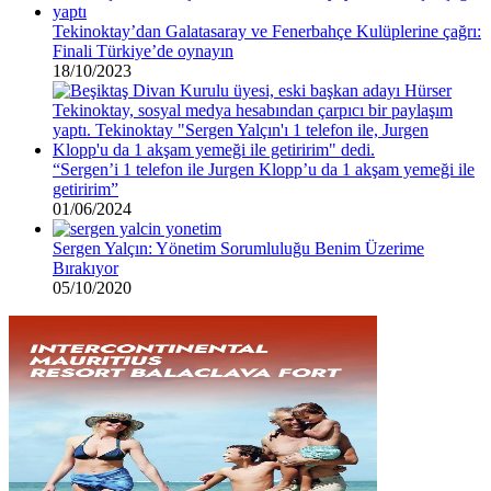
Tekinoktay’dan Galatasaray ve Fenerbahçe Kulüplerine çağrı:
Finali Türkiye’de oynayın
18/10/2023
“Sergen’i 1 telefon ile Jurgen Klopp’u da 1 akşam yemeği ile
getiririm”
01/06/2024
Sergen Yalçın: Yönetim Sorumluluğu Benim Üzerime
Bırakıyor
05/10/2020