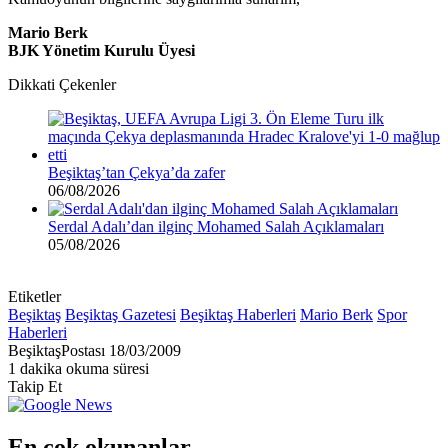
Mario Berk
BJK Yönetim Kurulu Üyesi
Dikkati Çekenler
Beşiktaş’tan Çekya’da zafer
06/08/2026
Serdal Adalı’dan ilginç Mohamed Salah Açıklamaları
05/08/2026
Etiketler
Beşiktaş
Beşiktaş Gazetesi
Beşiktaş Haberleri
Mario Berk
Spor
Haberleri
Bir
BeşiktaşPostası
18/03/2009
e-
1 dakika okuma süresi
posta
Takip Et
göndermek
En çok okunanlar