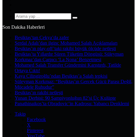
YouTube
Instagram
Arama
yap
Son Dakika Haberleri
...
Beşiktaş’tan Çekya’da zafer
Serdal Adalı’dan ilginç Mohamed Salah Açıklamaları
Beşiktaş’ın play-off’taki rakibi büyük ölçüde netleşti
Beşiktaş’ta Yıllardır Süren Tüketim Döngüsü: Süleyman
Korkmaz’dan Çarpıcı ‘La Nona’ Benzetmesi
Mohamed Salah Transfer Gündemini Karıştırdı, Tatilde
Ortaya Çıktı!
Kaya Çilingiroğlu’ndan Beşiktaş’a Salah tepkisi
Süleyman Korkmaz: “Beşiktaş’ın Gerçek Gücü Parası Değil,
Mücadele Ruhudur”
Beşiktaş’ın rakibi netleşti
Yunan Derbisi: 90 Şampiyonluğun 82’si Üç Kulüpte
Panathinaikos’ta Obradovic’in Kadrosu: Yabancı Denklemi
Takip
Facebook
X
Pinterest
YouTube