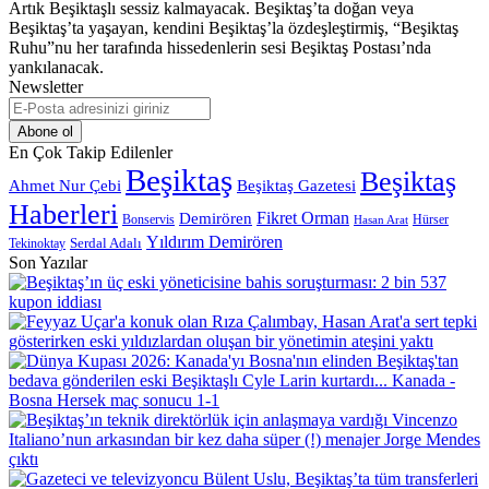
Artık Beşiktaşlı sessiz kalmayacak. Beşiktaş’ta doğan veya
Beşiktaş’ta yaşayan, kendini Beşiktaş’la özdeşleştirmiş, “Beşiktaş
Ruhu”nu her tarafında hissedenlerin sesi Beşiktaş Postası’nda
yankılanacak.
Newsletter
E-
Posta
adresinizi
En Çok Takip Edilenler
giriniz
Beşiktaş
Beşiktaş
Beşiktaş Gazetesi
Ahmet Nur Çebi
Haberleri
Demirören
Fikret Orman
Bonservis
Hürser
Hasan Arat
Yıldırım Demirören
Serdal Adalı
Tekinoktay
Son Yazılar