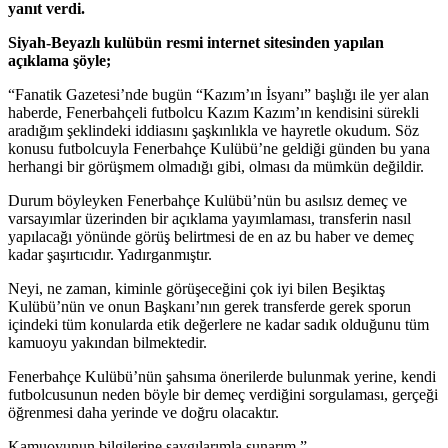
yanıt verdi.
Siyah-Beyazlı kulübün resmi internet sitesinden yapılan
açıklama şöyle;
“Fanatik Gazetesi’nde bugün “Kazım’ın İsyanı” başlığı ile yer alan
haberde, Fenerbahçeli futbolcu Kazım Kazım’ın kendisini sürekli
aradığım şeklindeki iddiasını şaşkınlıkla ve hayretle okudum. Söz
konusu futbolcuyla Fenerbahçe Kulübü’ne geldiği günden bu yana
herhangi bir görüşmem olmadığı gibi, olması da mümkün değildir.
Durum böyleyken Fenerbahçe Kulübü’nün bu asılsız demeç ve
varsayımlar üzerinden bir açıklama yayımlaması, transferin nasıl
yapılacağı yönünde görüş belirtmesi de en az bu haber ve demeç
kadar şaşırtıcıdır. Yadırganmıştır.
Neyi, ne zaman, kiminle görüşeceğini çok iyi bilen Beşiktaş
Kulübü’nün ve onun Başkanı’nın gerek transferde gerek sporun
içindeki tüm konularda etik değerlere ne kadar sadık olduğunu tüm
kamuoyu yakından bilmektedir.
Fenerbahçe Kulübü’nün şahsıma önerilerde bulunmak yerine, kendi
futbolcusunun neden böyle bir demeç verdiğini sorgulaması, gerçeği
öğrenmesi daha yerinde ve doğru olacaktır.
Kamuoyunun bilgilerine saygılarımla sunarım,”