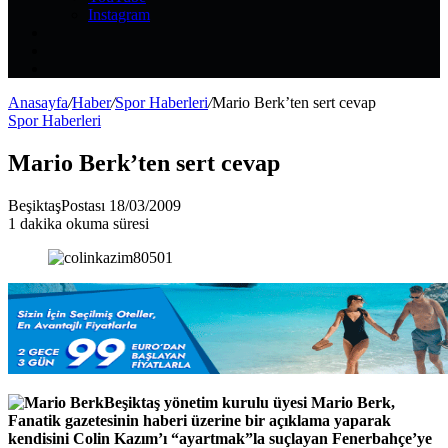
Instagram
Kayıt
Ol
Rastgele
Makale
Kenar
Bölmesi
Anasayfa
/
Haber
/
Spor Haberleri
/
Mario Berk’ten sert cevap
Spor Haberleri
Mario Berk’ten sert cevap
Bir
BeşiktaşPostası
18/03/2009
e-
1 dakika okuma süresi
posta
göndermek
Beşiktaş yönetim kurulu üyesi Mario Berk,
Fanatik gazetesinin haberi üzerine bir açıklama yaparak
kendisini Colin Kazım’ı “ayartmak”la suçlayan Fenerbahçe’ye