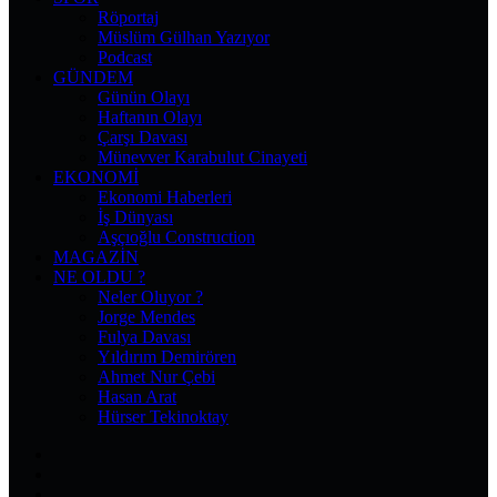
Röportaj
Müslüm Gülhan Yazıyor
Podcast
GÜNDEM
Günün Olayı
Haftanın Olayı
Çarşı Davası
Münevver Karabulut Cinayeti
EKONOMI
Ekonomi Haberleri
İş Dünyası
Aşçıoğlu Construction
MAGAZIN
NE OLDU ?
Neler Oluyor ?
Jorge Mendes
Fulya Davası
Yıldırım Demirören
Ahmet Nur Çebi
Hasan Arat
Hürser Tekinoktay
Facebook
X
Pinterest