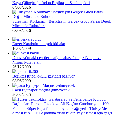
Kaya Çilingiroğlu’ndan Beşiktaş’a Salah tepkisi
04/08/2026
Süleyman Korkmaz: “Beşiktaş’ın Gerçek Gücü Parası Değil,
Mücadele Ruhudur”
03/08/2026
Enver Karabulut’tan şok iddialar
16/07/2009
Dilovası’ndaki cesetler mafya babası Cengiz Nurçin ve
Nizam Polat’a ait!
26/12/2009
Beşiktaş futbol okulu kayıtları başlıyor
08/06/2009
Çarşı Eyüpspor maçına gitmeyecek
20/02/2025