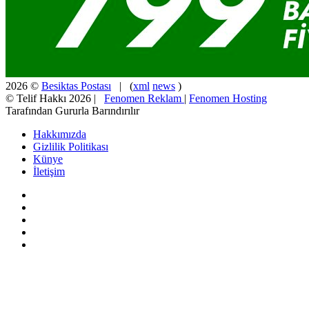
2026 ©
Besiktas Postası
| (
xml
news
)
© Telif Hakkı 2026 |
Fenomen Reklam
|
Fenomen Hosting
Tarafından Gururla Barındırılır
Hakkımızda
Gizlilik Politikası
Künye
İletişim
Facebook
X
Pinterest
YouTube
Instagram
Facebook
X
WhatsApp
Telegram
Viber
Başa
dön
tuşu