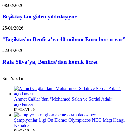
Beşiktaş’tan
08/02/2026
giden
yıldızlaşıyor
Beşiktaş’tan giden yıldızlaşıyor
“Beşiktaş’ın
25/01/2026
Benfica’ya
40
“Beşiktaş’ın Benfica’ya 40 milyon Euro borcu var”
milyon
Euro
Rafa
22/01/2026
borcu
Silva’ya,
var”
Benfica’dan
Rafa Silva’ya, Benfica’dan komik ücret
komik
ücret
Son Yazılar
Ahmet Çağlar’dan “Mohamed Salah ve Serdal Adalı”
açıklaması
09/08/2026
Şampiyonlar Ligi Ön Eleme: Olympiacos NEC Maçı Hangi
Kanalda
09/08/2026