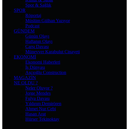
Spor & Sağlık
SPOR
Röportaj
Müslüm Gülhan Yazıyor
Podcast
GÜNDEM
Günün Olayı
Haftanın Olayı
Çarşı Davası
Münevver Karabulut Cinayeti
EKONOMI
Ekonomi Haberleri
İş Dünyası
Aşçıoğlu Construction
MAGAZIN
NE OLDU ?
Neler Oluyor ?
Jorge Mendes
Fulya Davası
Yıldırım Demirören
Ahmet Nur Çebi
Hasan Arat
Hürser Tekinoktay
Facebook