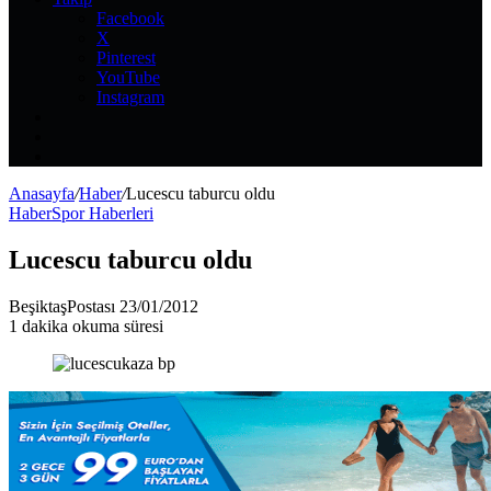
Facebook
X
Pinterest
YouTube
Instagram
Kayıt
Ol
Rastgele
Makale
Kenar
Bölmesi
Anasayfa
/
Haber
/
Lucescu taburcu oldu
Haber
Spor Haberleri
Lucescu taburcu oldu
Bir
BeşiktaşPostası
23/01/2012
e-
1 dakika okuma süresi
posta
göndermek