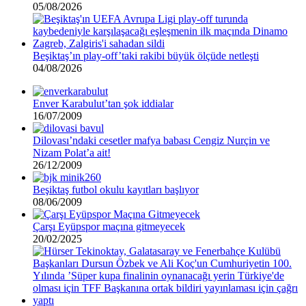
05/08/2026
Beşiktaş’ın play-off’taki rakibi büyük ölçüde netleşti
04/08/2026
Enver Karabulut’tan şok iddialar
16/07/2009
Dilovası’ndaki cesetler mafya babası Cengiz Nurçin ve
Nizam Polat’a ait!
26/12/2009
Beşiktaş futbol okulu kayıtları başlıyor
08/06/2009
Çarşı Eyüpspor maçına gitmeyecek
20/02/2025