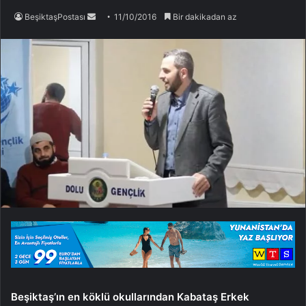
Bir
BeşiktaşPostası
11/10/2016
Bir dakikadan az
e-
posta
göndermek
Beşiktaş’ın en köklü okullarından Kabataş Erkek