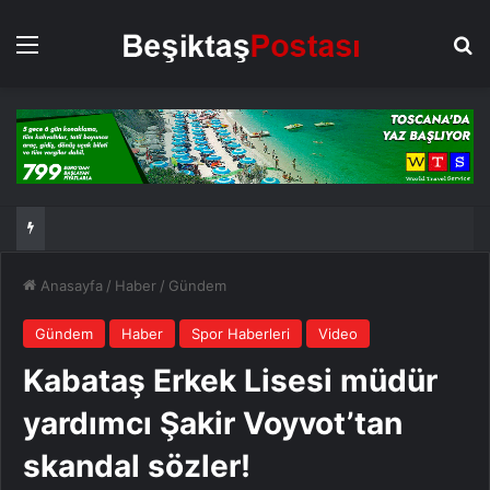
Menü
Ar
Anasayfa
/
Haber
/
Gündem
Gündem
Haber
Spor Haberleri
Video
Kabataş Erkek Lisesi müdür
yardımcı Şakir Voyvot’tan
skandal sözler!