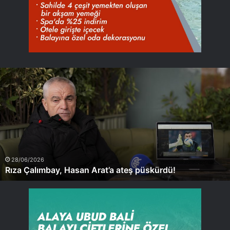
Rıza
Çalımbay,
Hasan
Arat’a
ateş
püskürdü!
28/06/2026
Rıza Çalımbay, Hasan Arat’a ateş püskürdü!