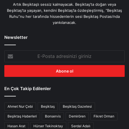
Artık Beşiktaşlı sessiz kalmayacak. Beşiktaş’ta doğan veya
Beşiktaş’ta yaşayan, kendini Beşiktaş’la özdeşleştirmiş, “Beşiktaş
Ruhu”nu her tarafında hissedenlerin sesi Beşiktaş Postası’nda
yankılanacak.
Newsletter
E-
Posta
adresinizi
giriniz
En Çok Takip Edilenler
Ahmet Nur Çebi
Beşiktaş
Beşiktaş Gazetesi
Beşiktaş Haberleri
Bonservis
Demirören
Fikret Orman
Hasan Arat
Hürser Tekinoktay
Serdal Adalı